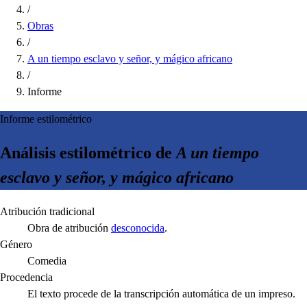
/
Obras
/
A un tiempo esclavo y señor, y mágico africano
/
Informe
Informe estilométrico
Análisis estilométrico de
A un tiempo
esclavo y señor, y mágico africano
Atribución tradicional
Obra de atribución
desconocida
.
Género
Comedia
Procedencia
El texto procede de la transcripción automática de un impreso.