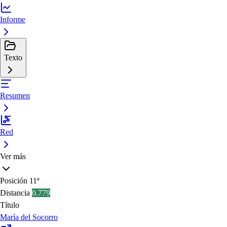
Informe
Texto
Resumen
Red
Ver más
Posición
11ª
Distancia
0.779
Título
María del Socorro