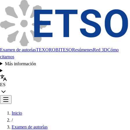
Examen de autorías
TEXORO
BITESO
Resúmenes
Red 3D
Cómo
citarnos
Más información
ES
Inicio
/
Examen de autorías