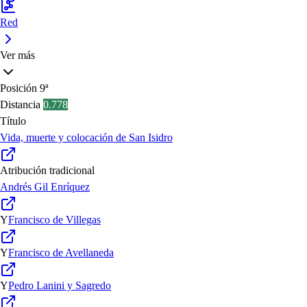
Red
Ver más
Posición
9ª
Distancia
0.778
Título
Vida, muerte y colocación de San Isidro
Atribución tradicional
Andrés Gil Enríquez
Y
Francisco de Villegas
Y
Francisco de Avellaneda
Y
Pedro Lanini y Sagredo