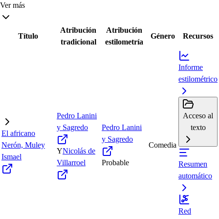
Ver más
Atribución
Atribución
Título
Género
Recursos
tradicional
estilometría
Informe
estilométrico
Pedro Lanini
Acceso al
y Sagredo
Pedro Lanini
texto
El africano
y Sagredo
Nerón, Muley
Comedia
Y
Nicolás de
Ismael
Villarroel
Probable
Resumen
automático
Red