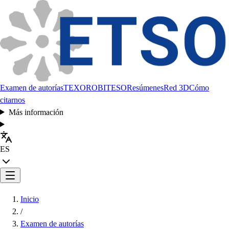
Examen de autorías
TEXORO
BITESO
Resúmenes
Red 3D
Cómo
citarnos
Más información
ES
Inicio
/
Examen de autorías