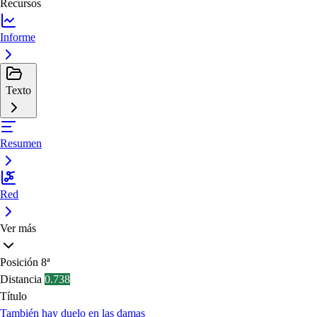
Recursos
Informe
Texto
Resumen
Red
Ver más
Posición
8ª
Distancia
0.738
Título
También hay duelo en las damas