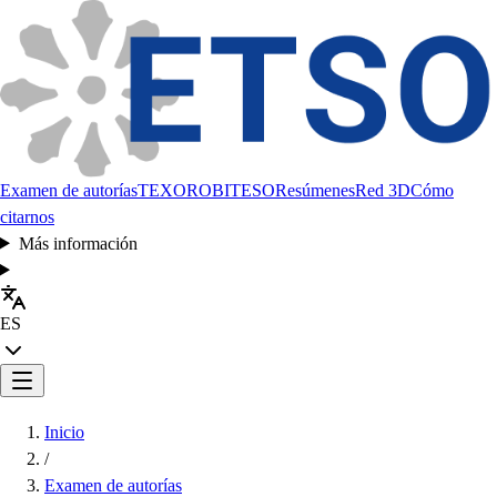
Examen de autorías
TEXORO
BITESO
Resúmenes
Red 3D
Cómo
citarnos
Más información
ES
Inicio
/
Examen de autorías