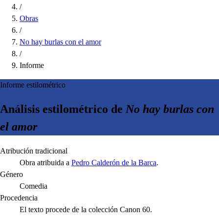
/
Obras
/
No hay burlas con el amor
/
Informe
Informe estilométrico
Análisis estilométrico de
No hay burlas con
el amor
Atribución tradicional
Obra atribuida a
Pedro Calderón de la Barca
.
Género
Comedia
Procedencia
El texto procede de la colección Canon 60.