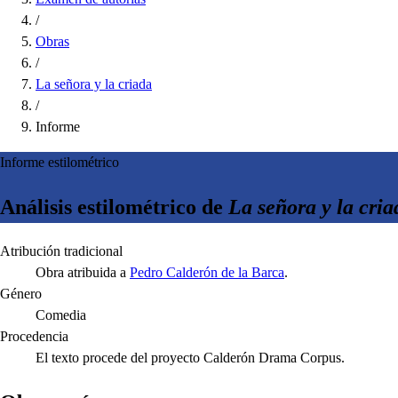
/
Obras
/
La señora y la criada
/
Informe
Informe estilométrico
Análisis estilométrico de
La señora y la cria
Atribución tradicional
Obra atribuida a
Pedro Calderón de la Barca
.
Género
Comedia
Procedencia
El texto procede del proyecto Calderón Drama Corpus.