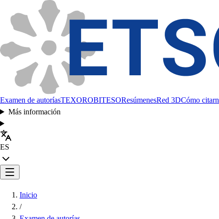
Examen de autorías
TEXORO
BITESO
Resúmenes
Red 3D
Cómo citarn
Más información
ES
Inicio
/
Examen de autorías