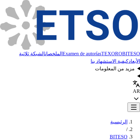
BITESO
TEXORO
Examen de autorías
الملخصات
الشبكة ثلاثية
الأبعاد
كيفية الاستشهاد بنا
مزيد من المعلومات
AR
الرئيسية
/
BITESO