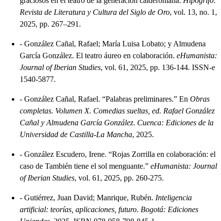
graciosos en el teatro de la generación calderoniana.
Hipogrifo:
Revista de Literatura y Cultura del Siglo de Oro
, vol. 13, no. 1,
2025, pp. 267–291.
-
González Cañal, Rafael; María Luisa Lobato; y Almudena
García González. El teatro áureo en colaboración.
eHumanista:
Journal of Iberian Studies
, vol. 61, 2025, pp. 136-144. ISSN-e
1540-5877.
-
González Cañal, Rafael. “Palabras preliminares.” En
Obras
completas. Volumen X. Comedias sueltas, ed. Rafael González
Cañal y Almudena García González
.
Cuenca: Ediciones de la
Universidad de Castilla-La Mancha
, 2025.
-
González Escudero, Irene. “Rojas Zorrilla en colaboración: el
caso de También tiene el sol menguante.”
eHumanista: Journal
of Iberian Studies
, vol. 61, 2025, pp. 260-275.
-
Gutiérrez, Juan David; Manrique, Rubén.
Inteligencia
artificial: teorías, aplicaciones, futuro
.
Bogotá: Ediciones