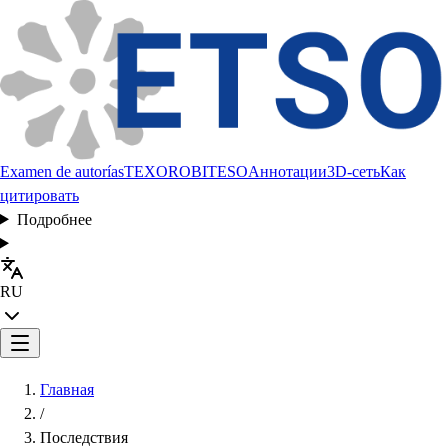
Examen de autorías
TEXORO
BITESO
Аннотации
3D-сеть
Как
цитировать
Подробнее
RU
Главная
/
Последствия