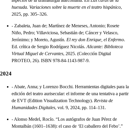
aspectos de la dramaturgia alarconiana. En
Las caras de la
huesuda. Variaciones sobre la muerte en el teatro hispánico
,
2025, pp. 305–326.
-
Zabaleta, Juan de; Martínez de Meneses, Antonio; Rosete
Niño, Pedro; Villaviciosa, Sebastián de; Cáncer y Velasco,
Jerónimo; y Moreto, Agustín.
El rey don Enrique, el Enfermo
.
Ed. crítica de Sergio Rodríguez Nicolás.
Alicante: Biblioteca
Virtual Miguel de Cervantes
, 2025. (Colección Digital
PROTEO, 26). ISBN 978-84-1143-987-9.
2024
-
Abate, Anna; y Lorenzo Bocchi. Herramientas digitales para la
edición del teatro aurisecular: el informe de una tentativa a partir
de EVT (Edition Visualization Technology).
Revista de
Humanidades Digitales
, vol. 9, 2024, pp. 114–131.
-
Alonso Medel, Rocío. “Los autógrafos de Juan Pérez de
Montalbán (1601–1638): el caso de ‘El caballero del Febo’.”