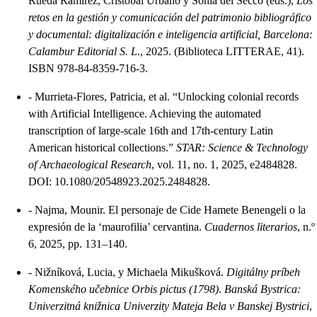
Rueda Ramírez, Cristóbal Urbano y Sonia del Secco (eds.),
Los
retos en la gestión y comunicación del patrimonio bibliográfico
y documental: digitalización e inteligencia artificial, Barcelona:
Calambur Editorial S. L
., 2025. (Biblioteca LITTERAE, 41).
ISBN 978-84-8359-716-3.
-
Murrieta-Flores, Patricia, et al. “Unlocking colonial records
with Artificial Intelligence. Achieving the automated
transcription of large-scale 16th and 17th-century Latin
American historical collections.”
STAR: Science & Technology
of Archaeological Research
, vol. 11, no. 1, 2025, e2484828.
DOI: 10.1080/20548923.2025.2484828.
-
Najma, Mounir. El personaje de Cide Hamete Benengeli o la
expresión de la ‘maurofilia’ cervantina.
Cuadernos literarios
, n.º
6, 2025, pp. 131–140.
-
Nižníková, Lucia, y Michaela Mikušková.
Digitálny príbeh
Komenského učebnice Orbis pictus (1798)
.
Banská Bystrica:
Univerzitná knižnica Univerzity Mateja Bela v Banskej Bystrici
,