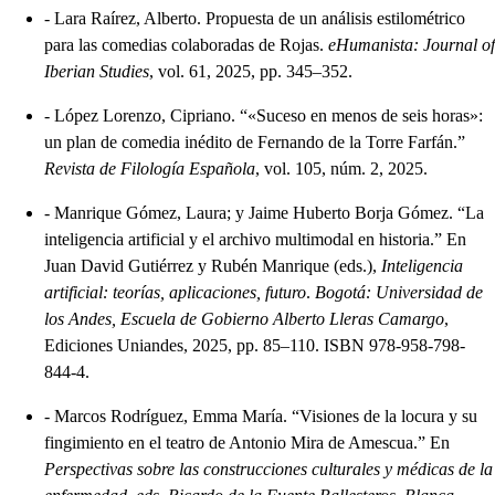
-
Lara Raírez, Alberto. Propuesta de un análisis estilométrico
para las comedias colaboradas de Rojas.
eHumanista: Journal of
Iberian Studies
, vol. 61, 2025, pp. 345–352.
-
López Lorenzo, Cipriano. “«Suceso en menos de seis horas»:
un plan de comedia inédito de Fernando de la Torre Farfán.”
Revista de Filología Española
, vol. 105, núm. 2, 2025.
-
Manrique Gómez, Laura; y Jaime Huberto Borja Gómez. “La
inteligencia artificial y el archivo multimodal en historia.” En
Juan David Gutiérrez y Rubén Manrique (eds.),
Inteligencia
artificial: teorías, aplicaciones, futuro
.
Bogotá: Universidad de
los Andes, Escuela de Gobierno Alberto Lleras Camargo
,
Ediciones Uniandes, 2025, pp. 85–110. ISBN 978-958-798-
844-4.
-
Marcos Rodríguez, Emma María. “Visiones de la locura y su
fingimiento en el teatro de Antonio Mira de Amescua.” En
Perspectivas sobre las construcciones culturales y médicas de la