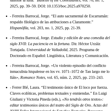
saliome la luna.”
Bulletin of the Comediantes
, vol. 76, no. 1,
2025, pp. 39–59. DOI: 10.1353/boc.2025.a970250.
-
Ferreira Barrocal, Jorge. “El auto sacramental de Escarramán:
respaldo filológico de las atribuciones a Claramonte.”
Hispanófila
, vol. 203, no. 1, 2025, pp. 21-39.
-
Ferreira Barrocal, Jorge.
Estudio y edición de una comedia del
siglo XVII: La paciencia en la fortuna
. Dir. Héctor Urzáiz
Tortajada.
Universidad de Valladolid
, 2025. Programa de
Doctorado en Español: Lingüística, Literatura y Comunicación.
-
Ferreira Barrocal, Jorge. «Un violento episodio del conflicto
inmaculista hispalense en los vv. 1071–1072 de Tan largo me lo
fiáis»,
Romance Notes
, vol. 65, núm. 2, 2025, pp. 233–243.
-
Ferrer Blé, Laura. “El testimonio único de El loco por fuerza.
Claves ecdóticas, problemas textuales y enmiendas.” En Luigi
Giuliani y Victoria Pineda (eds.),
«No tendrás otros textos»:
editar testimonios únicos del teatro del Siglo de Oro. Actas del