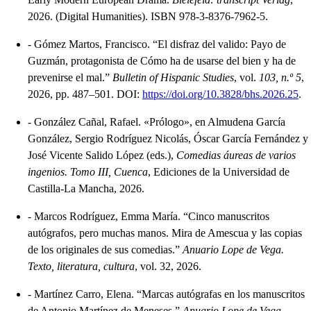
2026. (Digital Humanities). ISBN 978-3-8376-7962-5.
-
Gómez Martos, Francisco. “El disfraz del valido: Payo de
Guzmán, protagonista de Cómo ha de usarse del bien y ha de
prevenirse el mal.”
Bulletin of Hispanic Studies
, vol.
103, n.º 5
,
2026, pp. 487–501. DOI:
https://doi.org/10.3828/bhs.2026.25
.
-
González Cañal, Rafael. «Prólogo», en Almudena García
González, Sergio Rodríguez Nicolás, Óscar García Fernández y
José Vicente Salido López (eds.),
Comedias áureas de varios
ingenios. Tomo III, Cuenca
, Ediciones de la Universidad de
Castilla-La Mancha, 2026.
-
Marcos Rodríguez, Emma María. “Cinco manuscritos
autógrafos, pero muchas manos. Mira de Amescua y las copias
de los originales de sus comedias.”
Anuario Lope de Vega.
Texto, literatura, cultura
, vol. 32, 2026.
-
Martínez Carro, Elena. “Marcas autógrafas en los manuscritos
de Antonio Martínez de Meneses.”
Anuario Lope de Vega.