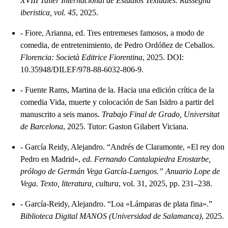
XVIII Taller Internacional de Estudios Textuales. Rassegna
iberistica, vol. 45
, 2025.
-
Fiore, Arianna, ed. Tres entremeses famosos, a modo de
comedia, de entretenimiento, de Pedro Ordóñez de Ceballos.
Florencia: Società Editrice Fiorentina
, 2025. DOI:
10.35948/DILEF/978-88-6032-806-9.
-
Fuente Rams, Martina de la. Hacia una edición crítica de la
comedia Vida, muerte y colocación de San Isidro a partir del
manuscrito a seis manos.
Trabajo Final de Grado, Universitat
de Barcelona
, 2025. Tutor: Gaston Gilabert Viciana.
-
García Reidy, Alejandro. “Andrés de Claramonte, «El rey don
Pedro en Madrid»,
ed. Fernando Cantalapiedra Erostarbe,
prólogo de Germán Vega García-Luengos.” Anuario Lope de
Vega. Texto, literatura, cultura
, vol. 31, 2025, pp. 231–238.
-
García-Reidy, Alejandro. “Loa «Lámparas de plata fina».”
Biblioteca Digital MANOS (Universidad de Salamanca)
, 2025.