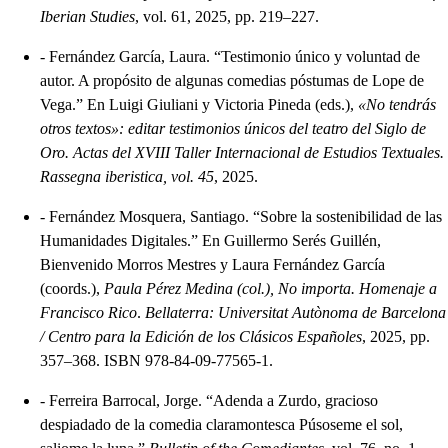
Iberian Studies
, vol. 61, 2025, pp. 219–227.
-
Fernández García, Laura. “Testimonio único y voluntad de
autor. A propósito de algunas comedias póstumas de Lope de
Vega.” En Luigi Giuliani y Victoria Pineda (eds.),
«No tendrás
otros textos»: editar testimonios únicos del teatro del Siglo de
Oro. Actas del XVIII Taller Internacional de Estudios Textuales.
Rassegna iberistica, vol. 45
, 2025.
-
Fernández Mosquera, Santiago. “Sobre la sostenibilidad de las
Humanidades Digitales.” En Guillermo Serés Guillén,
Bienvenido Morros Mestres y Laura Fernández García
(coords.),
Paula Pérez Medina (col.), No importa. Homenaje a
Francisco Rico
.
Bellaterra: Universitat Autònoma de Barcelona
/ Centro para la Edición de los Clásicos Españoles
, 2025, pp.
357–368. ISBN 978-84-09-77565-1.
-
Ferreira Barrocal, Jorge. “Adenda a Zurdo, gracioso
despiadado de la comedia claramontesca Púsoseme el sol,