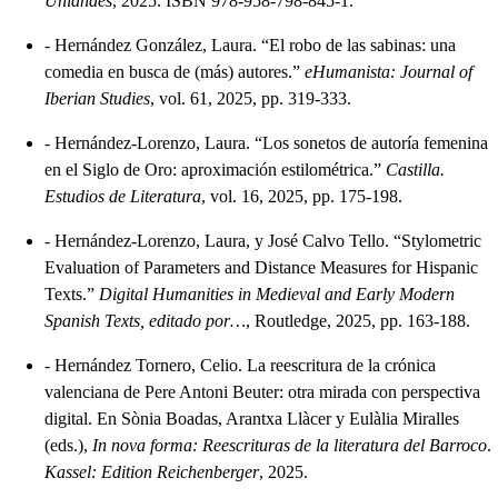
Uniandes
, 2025. ISBN 978-958-798-845-1.
-
Hernández González, Laura. “El robo de las sabinas: una
comedia en busca de (más) autores.”
eHumanista: Journal of
Iberian Studies
, vol. 61, 2025, pp. 319-333.
-
Hernández-Lorenzo, Laura. “Los sonetos de autoría femenina
en el Siglo de Oro: aproximación estilométrica.”
Castilla.
Estudios de Literatura
, vol. 16, 2025, pp. 175-198.
-
Hernández-Lorenzo, Laura, y José Calvo Tello. “Stylometric
Evaluation of Parameters and Distance Measures for Hispanic
Texts.”
Digital Humanities in Medieval and Early Modern
Spanish Texts, editado por…
, Routledge, 2025, pp. 163-188.
-
Hernández Tornero, Celio. La reescritura de la crónica
valenciana de Pere Antoni Beuter: otra mirada con perspectiva
digital. En Sònia Boadas, Arantxa Llàcer y Eulàlia Miralles
(eds.),
In nova forma: Reescrituras de la literatura del Barroco
.
Kassel: Edition Reichenberger
, 2025.