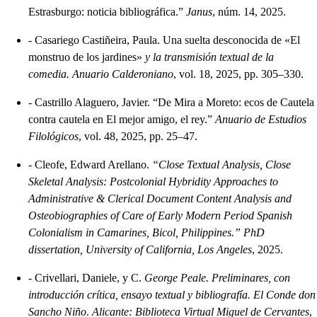
Estrasburgo: noticia bibliográfica.”
Janus
, núm. 14, 2025.
-
Casariego Castiñeira, Paula. Una suelta desconocida de «El
monstruo de los jardines»
y la transmisión textual de la
comedia. Anuario Calderoniano
, vol. 18, 2025, pp. 305–330.
-
Castrillo Alaguero, Javier. “De Mira a Moreto: ecos de Cautela
contra cautela en El mejor amigo, el rey.”
Anuario de Estudios
Filológicos
, vol. 48, 2025, pp. 25–47.
-
Cleofe, Edward Arellano.
“Close Textual Analysis, Close
Skeletal Analysis: Postcolonial Hybridity Approaches to
Administrative & Clerical Document Content Analysis and
Osteobiographies of Care of Early Modern Period Spanish
Colonialism in Camarines, Bicol, Philippines.” PhD
dissertation, University of California, Los Angeles
, 2025.
-
Crivellari, Daniele, y C.
George Peale. Preliminares, con
introducción crítica, ensayo textual y bibliografía. El Conde don
Sancho Niño
.
Alicante: Biblioteca Virtual Miguel de Cervantes
,