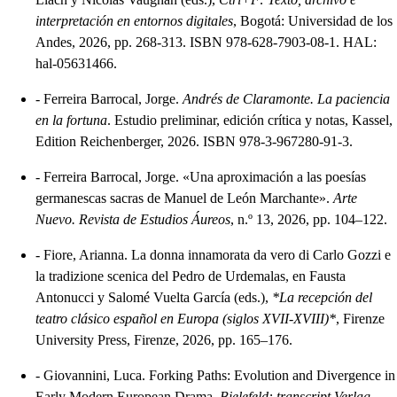
interpretación en entornos digitales
, Bogotá: Universidad de los
Andes, 2026, pp. 268-313. ISBN 978-628-7903-08-1. HAL:
hal-05631466.
-
Ferreira Barrocal, Jorge.
Andrés de Claramonte. La paciencia
en la fortuna
. Estudio preliminar, edición crítica y notas, Kassel,
Edition Reichenberger, 2026. ISBN 978-3-967280-91-3.
-
Ferreira Barrocal, Jorge. «Una aproximación a las poesías
germanescas sacras de Manuel de León Marchante».
Arte
Nuevo. Revista de Estudios Áureos
, n.º 13, 2026, pp. 104–122.
-
Fiore, Arianna. La donna innamorata da vero di Carlo Gozzi e
la tradizione scenica del Pedro de Urdemalas, en Fausta
Antonucci y Salomé Vuelta García (eds.),
*La recepción del
teatro clásico español en Europa (siglos XVII-XVIII)*
, Firenze
University Press, Firenze, 2026, pp. 165–176.
-
Giovannini, Luca. Forking Paths: Evolution and Divergence in
Early Modern European Drama.
Bielefeld: transcript Verlag
,