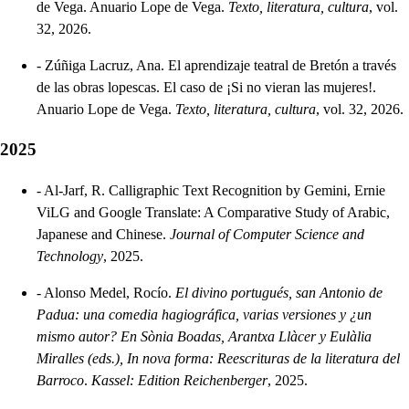
de Vega. Anuario Lope de Vega.
Texto, literatura, cultura
, vol.
32, 2026.
-
Zúñiga Lacruz, Ana. El aprendizaje teatral de Bretón a través
de las obras lopescas. El caso de ¡Si no vieran las mujeres!.
Anuario Lope de Vega.
Texto, literatura, cultura
, vol. 32, 2026.
2025
-
Al-Jarf, R. Calligraphic Text Recognition by Gemini, Ernie
ViLG and Google Translate: A Comparative Study of Arabic,
Japanese and Chinese.
Journal of Computer Science and
Technology
, 2025.
-
Alonso Medel, Rocío.
El divino portugués, san Antonio de
Padua: una comedia hagiográfica, varias versiones y ¿un
mismo autor? En Sònia Boadas, Arantxa Llàcer y Eulàlia
Miralles (eds.), In nova forma: Reescrituras de la literatura del
Barroco
.
Kassel: Edition Reichenberger
, 2025.