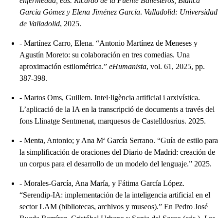
enfermedad, eds. Ricardo de la Fuente Ballesteros, Blanca
García Gómez y Elena Jiménez García
.
Valladolid: Universidad
de Valladolid
, 2025.
-
Martínez Carro, Elena. “Antonio Martínez de Meneses y
Agustín Moreto: su colaboración en tres comedias. Una
aproximación estilométrica.”
eHumanista
, vol. 61, 2025, pp.
387-398.
-
Martos Oms, Guillem. Intel·ligència artificial i arxivística.
L’aplicació de la IA en la transcripció de documents a través del
fons Llinatge Sentmenat, marquesos de Castelldosrius. 2025.
-
Menta, Antonio; y Ana Mª García Serrano. “Guía de estilo para
la simplificación de oraciones del Diario de Madrid: creación de
un corpus para el desarrollo de un modelo del lenguaje.” 2025.
-
Morales-García, Ana María, y Fátima García López.
“Serendip-IA: implementación de la inteligencia artificial en el
sector LAM (bibliotecas, archivos y museos).” En Pedro José