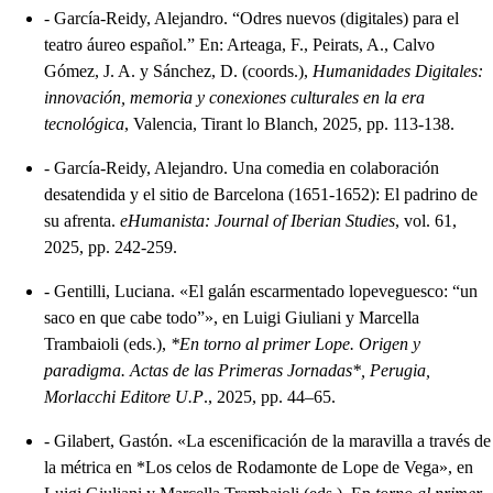
-
García-Reidy, Alejandro. “Odres nuevos (digitales) para el
teatro áureo español.” En: Arteaga, F., Peirats, A., Calvo
Gómez, J. A. y Sánchez, D. (coords.),
Humanidades Digitales:
innovación, memoria y conexiones culturales en la era
tecnológica
, Valencia, Tirant lo Blanch, 2025, pp. 113-138.
-
García-Reidy, Alejandro. Una comedia en colaboración
desatendida y el sitio de Barcelona (1651-1652): El padrino de
su afrenta.
eHumanista: Journal of Iberian Studies
, vol. 61,
2025, pp. 242-259.
-
Gentilli, Luciana. «El galán escarmentado lopeveguesco: “un
saco en que cabe todo”», en Luigi Giuliani y Marcella
Trambaioli (eds.),
*En torno al primer Lope. Origen y
paradigma. Actas de las Primeras Jornadas*, Perugia,
Morlacchi Editore U.P
., 2025, pp. 44–65.
-
Gilabert, Gastón. «La escenificación de la maravilla a través de
la métrica en *Los celos de Rodamonte de Lope de Vega», en