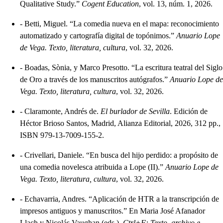
Qualitative Study.”
Cogent Education
, vol. 13, núm. 1, 2026.
-
Betti, Miguel. “La comedia nueva en el mapa: reconocimiento
automatizado y cartografía digital de topónimos.”
Anuario Lope
de Vega. Texto, literatura, cultura
, vol. 32, 2026.
-
Boadas, Sònia, y Marco Presotto. “La escritura teatral del Siglo
de Oro a través de los manuscritos autógrafos.”
Anuario Lope de
Vega. Texto, literatura, cultura
, vol. 32, 2026.
-
Claramonte, Andrés de.
El burlador de Sevilla
. Edición de
Héctor Brioso Santos, Madrid, Alianza Editorial, 2026, 312 pp.,
ISBN 979-13-7009-155-2.
-
Crivellari, Daniele. “En busca del hijo perdido: a propósito de
una comedia novelesca atribuida a Lope (II).”
Anuario Lope de
Vega. Texto, literatura, cultura
, vol. 32, 2026.
-
Echavarria, Andres. “Aplicación de HTR a la transcripción de
impresos antiguos y manuscritos.” En Maria José Afanador
Llach y Nicolás Vaughan (eds.),
Ctrl+F: Texto, archivo e