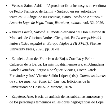
-
Velasco Sainz, Adrián. “Aproximación a los rasgos de escritura
de Pedro Francisco de Lanini y Sagredo en sus autógrafos
teatrales: «El ángel de las escuelas, Santo Tomás de Aquino».”
Anuario Lope de Vega. Texto, literatura, cultura
, vol. 32, 2026.
-
Vuelta García, Salomé. El modelo español del Don Gastone di
Moncada de Giacinto Andrea Cicognini. En
La recepción del
teatro clásico español en Europa (siglos XVII-XVIII)
, Firenze
University Press, 2026, pp. 31-41.
-
Zabaleta, Juan de; Francisco de Rojas Zorrilla; y Pedro
Calderón de la Barca. La más hidalga hermosura, en Almudena
García González, Sergio Rodríguez Nicolás, Óscar García
Fernández y José Vicente Salido López (eds.),
Comedias áureas
de varios ingenios. Tomo III, Cuenca
, Ediciones de la
Universidad de Castilla-La Mancha, 2026.
-
Zapatero, Ane. Hacia un análisis de las subtramas amorosas y
de los personajes femeninos en las obras hagiográficas de Lope