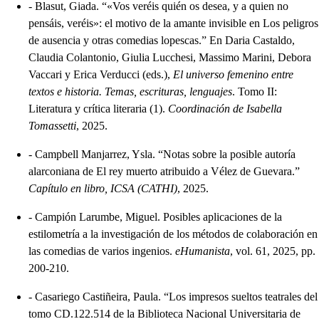
-
Blasut, Giada. “«Vos veréis quién os desea, y a quien no
pensáis, veréis»: el motivo de la amante invisible en Los peligros
de ausencia y otras comedias lopescas.” En Daria Castaldo,
Claudia Colantonio, Giulia Lucchesi, Massimo Marini, Debora
Vaccari y Erica Verducci (eds.),
El universo femenino entre
textos e historia. Temas, escrituras, lenguajes
. Tomo II:
Literatura y crítica literaria (1).
Coordinación de Isabella
Tomassetti
, 2025.
-
Campbell Manjarrez, Ysla. “Notas sobre la posible autoría
alarconiana de El rey muerto atribuido a Vélez de Guevara.”
Capítulo en libro, ICSA (CATHI)
, 2025.
-
Campión Larumbe, Miguel. Posibles aplicaciones de la
estilometría a la investigación de los métodos de colaboración en
las comedias de varios ingenios.
eHumanista
, vol. 61, 2025, pp.
200-210.
-
Casariego Castiñeira, Paula. “Los impresos sueltos teatrales del
tomo CD.122.514 de la Biblioteca Nacional Universitaria de