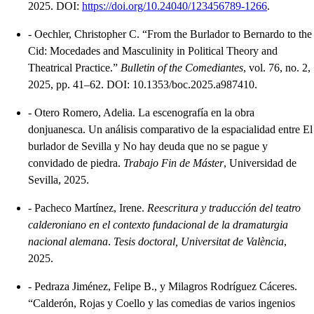
2025. DOI:
https://doi.org/10.24040/123456789-1266
.
-
Oechler, Christopher C. “From the Burlador to Bernardo to the
Cid: Mocedades and Masculinity in Political Theory and
Theatrical Practice.”
Bulletin of the Comediantes
, vol. 76, no. 2,
2025, pp. 41–62. DOI: 10.1353/boc.2025.a987410.
-
Otero Romero, Adelia. La escenografía en la obra
donjuanesca. Un análisis comparativo de la espacialidad entre El
burlador de Sevilla y No hay deuda que no se pague y
convidado de piedra.
Trabajo Fin de Máster
, Universidad de
Sevilla, 2025.
-
Pacheco Martínez, Irene.
Reescritura y traducción del teatro
calderoniano en el contexto fundacional de la dramaturgia
nacional alemana
.
Tesis doctoral, Universitat de València
,
2025.
-
Pedraza Jiménez, Felipe B., y Milagros Rodríguez Cáceres.
“Calderón, Rojas y Coello y las comedias de varios ingenios