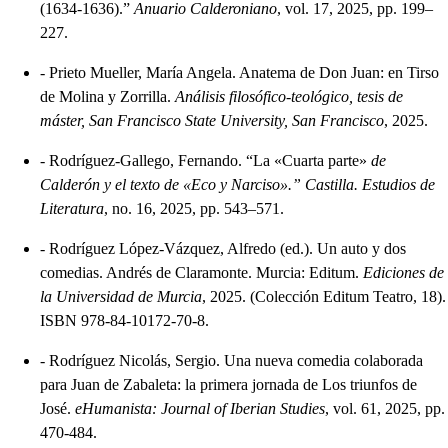
(1634-1636).”
Anuario Calderoniano
, vol. 17, 2025, pp. 199–
227.
-
Prieto Mueller, María Angela. Anatema de Don Juan: en Tirso
de Molina y Zorrilla.
Análisis filosófico-teológico, tesis de
máster, San Francisco State University, San Francisco
, 2025.
-
Rodríguez-Gallego, Fernando. “La «Cuarta parte»
de
Calderón y el texto de «Eco y Narciso».” Castilla. Estudios de
Literatura
, no. 16, 2025, pp. 543–571.
-
Rodríguez López-Vázquez, Alfredo (ed.). Un auto y dos
comedias. Andrés de Claramonte. Murcia: Editum.
Ediciones de
la Universidad de Murcia
, 2025. (Colección Editum Teatro, 18).
ISBN 978-84-10172-70-8.
-
Rodríguez Nicolás, Sergio. Una nueva comedia colaborada
para Juan de Zabaleta: la primera jornada de Los triunfos de
José.
eHumanista: Journal of Iberian Studies
, vol. 61, 2025, pp.
470-484.