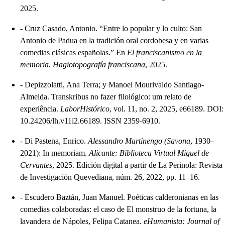
2025.
-
Cruz Casado, Antonio. “Entre lo popular y lo culto: San
Antonio de Padua en la tradición oral cordobesa y en varias
comedias clásicas españolas.” En
El franciscanismo en la
memoria. Hagiotopografía franciscana
, 2025.
-
Depizzolatti, Ana Terra; y Manoel Mourivaldo Santiago-
Almeida. Transkribus no fazer filológico: um relato de
experiência.
LaborHistórico
, vol. 11, no. 2, 2025, e66189. DOI:
10.24206/lh.v11i2.66189. ISSN 2359-6910.
-
Di Pastena, Enrico.
Alessandro Martinengo (Savona
, 1930–
2021): In memoriam.
Alicante: Biblioteca Virtual Miguel de
Cervantes
, 2025. Edición digital a partir de La Perinola: Revista
de Investigación Quevediana, núm. 26, 2022, pp. 11–16.
-
Escudero Baztán, Juan Manuel. Poéticas calderonianas en las
comedias colaboradas: el caso de El monstruo de la fortuna, la
lavandera de Nápoles, Felipa Catanea.
eHumanista: Journal of