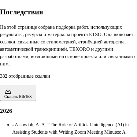
Последствия
На этой странице собрана подборка работ, использующих
результаты, ресурсы и материалы проекта ETSO. Она включает
ссылки, связанные со стилометрией, атрибуцией авторства,
автоматической транскрипцией, TEXORO и другими
разработками, возникшими на основе проекта или связанными с
ним.
382 отобранные ссылки
Скачать BibTeX
2026
-
Alshwiah, A. A. “The Role of Artificial Intelligence (AI) in
Assisting Students with Writing Zoom Meeting Minutes: A