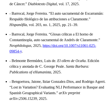
de Cáncer.”
Diablotexto Digital
, vol. 17, 2025.
-
Barrocal, Jorge Ferreira. “El auto sacramental de Escarramán:
Respaldo filológico de las atribuciones a Claramonte.”
Hispanófila
, vol. 203, no. 1, 2025, pp. 21–39.
-
Barrocal, Jorge Ferreira. “Glosas críticas a El horno de
Constantinopla, auto sacramental de Andrés de Claramonte.”
Neophilologus
, 2025,
https://doi.org/10.1007/s11061-025-
09854-y
.
-
Belmonte Bermúdez, Luis de.
El ollero de Ocaña
. Edición
crítica y anotada de C. George Peale.
Santa Barbara:
Publications of eHumanista
, 2025.
-
Bengoetxea, Jaione, Itziar Gonzalez-Dios, and Rodrigo Agerri.
“Lost in Variation? Evaluating NLI Performance in Basque and
Spanish Geographical Variants.”
arXiv preprint
arXiv:2506.15239
, 2025.