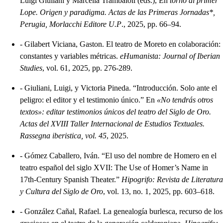
Luigi Giuliani y Marcella Trambaioli (eds.), En
torno al primer
Lope. Origen y paradigma. Actas de las Primeras Jornadas*,
Perugia, Morlacchi Editore U.P
., 2025, pp. 66–94.
-
Gilabert Viciana, Gaston. El teatro de Moreto en colaboración:
constantes y variables métricas.
eHumanista: Journal of Iberian
Studies
, vol. 61, 2025, pp. 276-289.
-
Giuliani, Luigi, y Victoria Pineda. “Introducción. Solo ante el
peligro: el editor y el testimonio único.” En
«No tendrás otros
textos»: editar testimonios únicos del teatro del Siglo de Oro.
Actas del XVIII Taller Internacional de Estudios Textuales.
Rassegna iberistica, vol. 45
, 2025.
-
Gómez Caballero, Iván. “El uso del nombre de Homero en el
teatro español del siglo XVII: The Use of Homer’s Name in
17th-Century Spanish Theater.”
Hipogrifo: Revista de Literatura
y Cultura del Siglo de Oro
, vol. 13, no. 1, 2025, pp. 603–618.
-
González Cañal, Rafael. La genealogía burlesca, recurso de los