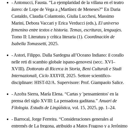
-
Antonucci, Fausta. “La ejemplaridad de la villana en el teatro
áureo: de Lope de Vega a ¿Martínez de Meneses?” En Daria
Castaldo, Claudia Colantonio, Giulia Lucchesi, Massimo
Marini, Debora Vaccari y Erica Verducci (eds.),
El universo
femenino entre textos e historia. Temas, escrituras, lenguajes
.
Tomo II: Literatura y crítica literaria (1).
Coordinación de
Isabella Tomassetti
, 2025.
-
Astori, Filippo. Dalla Sardegna all’Oceano Indiano: il corallo
nelle reti di scambio globale ispano-genovesi (secc. XVI–
XVIII).
Dottorato di Ricerca in Storia, Beni Culturali e Studi
Internazionali, Ciclo XXXVII
, 2025. Settore scientifico-
disciplinare: HIST-02/A. Supervisore: Prof. Giampaolo Salice.
-
Azofra Sierra, María Elena. “Cartas y 'pensamientos' en la
prensa del siglo XVIII: La pensadora gaditana.”
Anuari de
Filologia. Estudis de Lingüística
, vol. 15, 2025, pp. 1–24.
-
Barrocal, Jorge Ferreira. “Consideraciones generales al
entremés de La fregona, atribuido a Matos Fragoso y a Jerónimo