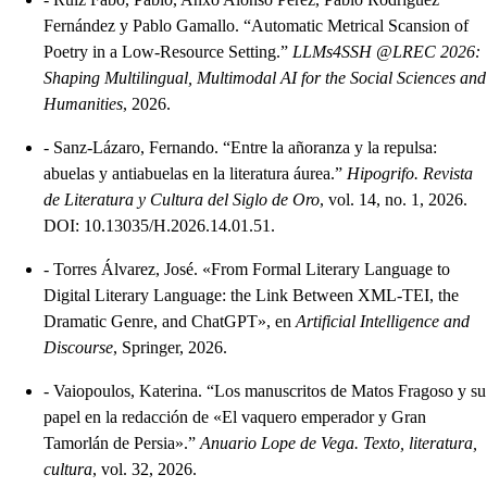
Fernández y Pablo Gamallo. “Automatic Metrical Scansion of
Poetry in a Low-Resource Setting.”
LLMs4SSH @LREC 2026:
Shaping Multilingual, Multimodal AI for the Social Sciences and
Humanities
, 2026.
-
Sanz-Lázaro, Fernando. “Entre la añoranza y la repulsa:
abuelas y antiabuelas en la literatura áurea.”
Hipogrifo. Revista
de Literatura y Cultura del Siglo de Oro
, vol. 14, no. 1, 2026.
DOI: 10.13035/H.2026.14.01.51.
-
Torres Álvarez, José. «From Formal Literary Language to
Digital Literary Language: the Link Between XML-TEI, the
Dramatic Genre, and ChatGPT», en
Artificial Intelligence and
Discourse
, Springer, 2026.
-
Vaiopoulos, Katerina. “Los manuscritos de Matos Fragoso y su
papel en la redacción de «El vaquero emperador y Gran
Tamorlán de Persia».”
Anuario Lope de Vega. Texto, literatura,
cultura
, vol. 32, 2026.