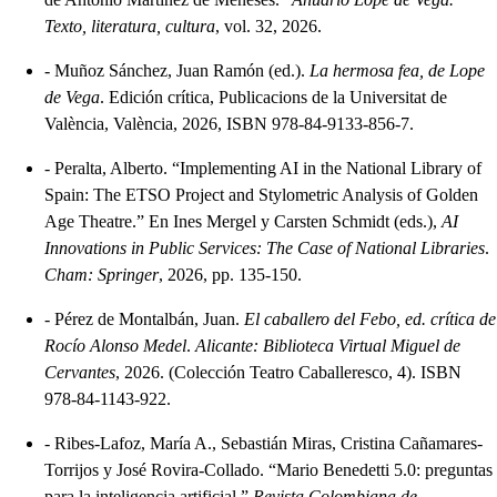
Texto, literatura, cultura
, vol. 32, 2026.
-
Muñoz Sánchez, Juan Ramón (ed.).
La hermosa fea, de Lope
de Vega
. Edición crítica, Publicacions de la Universitat de
València, València, 2026, ISBN 978-84-9133-856-7.
-
Peralta, Alberto. “Implementing AI in the National Library of
Spain: The ETSO Project and Stylometric Analysis of Golden
Age Theatre.” En Ines Mergel y Carsten Schmidt (eds.),
AI
Innovations in Public Services: The Case of National Libraries
.
Cham: Springer
, 2026, pp. 135-150.
-
Pérez de Montalbán, Juan.
El caballero del Febo, ed. crítica de
Rocío Alonso Medel
.
Alicante: Biblioteca Virtual Miguel de
Cervantes
, 2026. (Colección Teatro Caballeresco, 4). ISBN
978-84-1143-922.
-
Ribes-Lafoz, María A., Sebastián Miras, Cristina Cañamares-
Torrijos y José Rovira-Collado. “Mario Benedetti 5.0: preguntas
para la inteligencia artificial.”
Revista Colombiana de