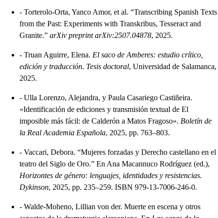
-
Torterolo-Orta, Yanco Amor, et al. “Transcribing Spanish Texts
from the Past: Experiments with Transkribus, Tesseract and
Granite.”
arXiv preprint arXiv:2507.04878
, 2025.
-
Truan Aguirre, Elena.
El saco de Amberes: estudio crítico,
edición y traducción
.
Tesis doctoral
, Universidad de Salamanca,
2025.
-
Ulla Lorenzo, Alejandra, y Paula Casariego Castiñeira.
«Identificación de ediciones y transmisión textual de El
imposible más fácil: de Calderón a Matos Fragoso».
Boletín de
la Real Academia Española
, 2025, pp. 763–803.
-
Vaccari, Debora. “Mujeres forzadas y Derecho castellano en el
teatro del Siglo de Oro.” En Ana Macannuco Rodríguez (ed.),
Horizontes de género: lenguajes, identidades y resistencias.
Dykinson
, 2025, pp. 235–259. ISBN 979-13-7006-246-0.
-
Walde-Moheno, Lillian von der. Muerte en escena y otros