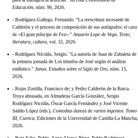
Educación
, núm. 98, 2026.
-
Rodríguez-Gallego, Fernando. “La reescritura incesante de
Calderón y el proceso de composición de sus autógrafos: el caso
de «El gran príncipe de Fez».”
Anuario Lope de Vega. Texto,
literatura, cultura
, vol. 32, 2026.
-
Rodríguez Nicolás, Sergio. “La autoría de Juan de Zabaleta de
la primera jornada de Los triunfos de José según el análisis
estilístico.”
Janus. Estudios sobre el Siglo de Oro
, núm. 15,
2026.
-
Rojas Zorrilla, Francisco de; y Pedro Calderón de la Barca.
Troya abrasada, en Almudena García González, Sergio
Rodríguez Nicolás, Óscar García Fernández y José Vicente
Salido López (eds.),
Comedias áureas de varios ingenios. Tomo
III, Cuenca
, Ediciones de la Universidad de Castilla-La Mancha,
2026.
-
Ruiz Fabo, Pablo, Anxo Alonso Pérez, Pablo Rodríguez