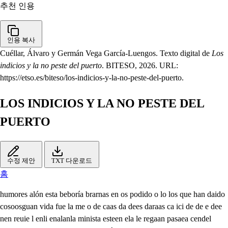
추천 인용
인용 복사
Cuéllar, Álvaro y Germán Vega García-Luengos. Texto digital de
Los
indicios y la no peste del puerto
. BITESO, 2026. URL:
https://etso.es/biteso/los-indicios-y-la-no-peste-del-puerto.
LOS INDICIOS Y LA NO PESTE DEL
PUERTO
수정 제안
TXT 다운로드
홈
humores alón esta beboría brarnas en os podido o lo los que han daido
cosoosguan vida fue la me o de caas da dees daraas ca ici de de e dee
nen reuie l enli enalanla minista esteen ela le regaan pasaea cendel