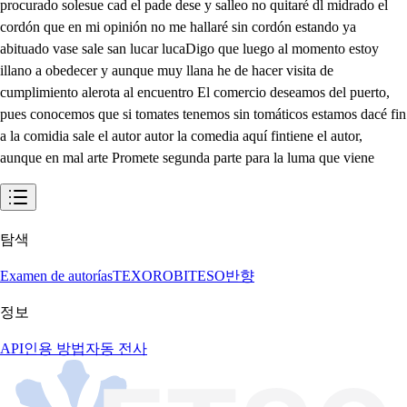
procurado solesue cad el pade dese y salleo no quitaré dl midrado el
cordón que en mi opinión no me hallaré sin cordón estando ya
abituado vase sale san lucar lucaDigo que luego al momento estoy
illano a obedecer y aunque muy llana he de hacer visita de
cumplimiento alerota al encuentro El comercio deseamos del puerto,
pues conocemos que si tomates tenemos sin tomáticos estamos dacé fin
a la comidia sale el autor autor la comedia aquí fintiene el autor,
aunque en mal arte Promete segunda parte para la luma que viene
탐색
Examen de autorías
TEXORO
BITESO
반향
정보
API
인용 방법
자동 전사