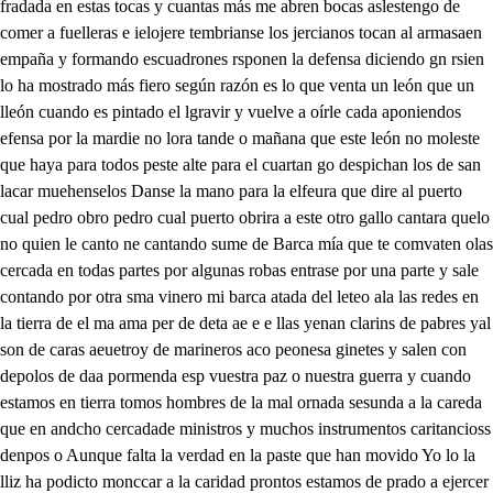
fradada en estas tocas y cuantas más me abren bocas aslestengo de
comer a fuelleras e ielojere tembrianse los jercianos tocan al armasaen
empaña y formando escuadrones rsponen la defensa diciendo gn rsien
lo ha mostrado más fiero según razón es lo que venta un león que un
lleón cuando es pintado el lgravir y vuelve a oírle cada aponiendos
efensa por la mardie no lora tande o mañana que este león no moleste
que haya para todos peste alte para el cuartan go despichan los de san
lacar muehenselos Danse la mano para la elfeura que dire al puerto
cual pedro obro pedro cual puerto obrira a este otro gallo cantara quelo
no quien le canto ne cantando sume de Barca mía que te comvaten olas
cercada en todas partes por algunas robas entrase por una parte y sale
contando por otra sma vinero mi barca atada del leteo ala las redes en
la tierra de el ma ama per de deta ae e e llas yenan clarins de pabres yal
son de caras aeuetroy de marineros aco peonesa ginetes y salen con
depolos de daa pormenda esp vuestra paz o nuestra guerra y cuando
estamos en tierra tomos hombres de la mal ornada sesunda a la careda
que en andcho cercadade ministros y muchos instrumentos caritancioss
denpos o Aunque falta la verdad en la paste que han movido Yo lo la
lliz ha podicto monccar a la caridad prontos estamos de prado a ejercer