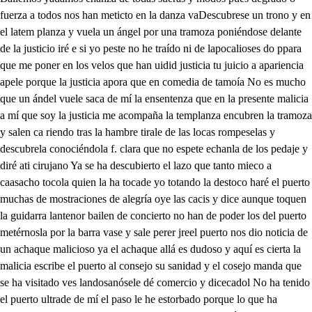
fuerza a todos nos han meticto en la danza vaDescubrese un trono y en
el latem planza y vuela un ángel por una tramoza poniéndose delante
de la justicio iré e si yo peste no he traído ni de lapocalioses do ppara
que me poner en los velos que han uidid justicia tu juicio a apariencia
apele porque la justicia apora que en comedia de tamoía No es mucho
que un ándel vuele saca de mí la ensentenza que en la presente malicia
a mí que soy la justicia me acompaña la templanza encubren la tramoza
y salen ca riendo tras la hambre tirale de las locas rompeselas y
descubrela conociéndola f. clara que no espete echanla de los pedaje y
diré ati cirujano Ya se ha descubierto el lazo que tanto mieco a
caasacho tocola quien la ha tocade yo totando la destoco haré el puerto
muchas de mostraciones de alegría oye las cacis y dice aunque toquen
la guidarra lantenor bailen de concierto no han de poder los del puerto
metérnosla por la barra vase y sale perer jreel puerto nos dio noticia de
un achaque malicioso ya el achaque allá es dudoso y aquí es cierta la
malicia escribe el puerto al consejo su sanidad y el cosejo manda que
se ha visitado ves landosanósele dé comercio y dicecadol No ha tenido
el puerto ultrade de mí el paso le he estorbado porque lo que ha