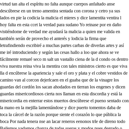
virtud tan alta el espíritu no falta aunque cuerpos anfaltado anse
descúbrese en un treno amentira sentada con corona y cetro ya sus
lados en pie la codicia la malicia el mieres y dice lamentita ventira l
hoy falta en esta ccet la verdad para sudano Yo reinase por en daño
vistiéndome de verdad me ayudará la malicia a quien me valida en
también serán de provecho el anterés y lodicia la firma que
letrafindiendo escribiré a muchas partes carbas de diverlas artes y así
me iré introduciendo y según las cesas hallo a loo que ahora se ve
fácilmente remaré seco m salt un vastallo ciena de la d condo os dentro
viva nuestra reina viva la mentira con tales ministros cierto es que viva
lla d encúbrese la apariencia y sale el oro y plata y el cobre vestidos de
camino van al corcon dejerlcaen en el guaba que de la vinagre los
guardas del cordón los sacan ahodados en tierran los engenes y dicen
guardas misericordiosos cierta nos llaman en esta discordia y está la
misericordia en enterrar estos muertos descúbrese el pueno sentado con
la mano en la mejilla lamentándose y dice puerto tomentos daba de
toca la cárcel de la razón porque siente el corazón lo que pública la
boca Por nada tenera nse an lacar reneros eenonos trle de direno todo
Bailemos yadamos chanza de todas sueras y modos pues degrado o