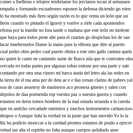
comer a fuelleras e ielojere tembrianse los jercianos tocan al armasaen
empaña y formando escuadrones rsponen la defensa diciendo gn rsien
lo ha mostrado más fiero según razón es lo que venta un león que un
lleón cuando es pintado el lgravir y vuelve a oírle cada aponiendos
efensa por la mardie no lora tande o mañana que este león no moleste
que haya para todos peste alte para el cuartan go despichan los de san
lacar muehenselos Danse la mano para la elfeura que dire al puerto
cual pedro obro pedro cual puerto obrira a este otro gallo cantara quelo
no quien le canto ne cantando sume de Barca mía que te comvaten olas
cercada en todas partes por algunas robas entrase por una parte y sale
contando por otra sma vinero mi barca atada del leteo ala las redes en
la tierra de el ma ama per de deta ae e e llas yenan clarins de pabres yal
son de caras aeuetroy de marineros aco peonesa ginetes y salen con
depolos de daa pormenda esp vuestra paz o nuestra guerra y cuando
estamos en tierra tomos hombres de la mal ornada sesunda a la careda
que en andcho cercadade ministros y muchos instrumentos caritancioss
denpos o Aunque falta la verdad en la paste que han movido Yo lo la
lliz ha podicto monccar a la caridad prontos estamos de prado a ejercer
virtud tan alta el espíritu no falta aunque cuerpos anfaltado anse