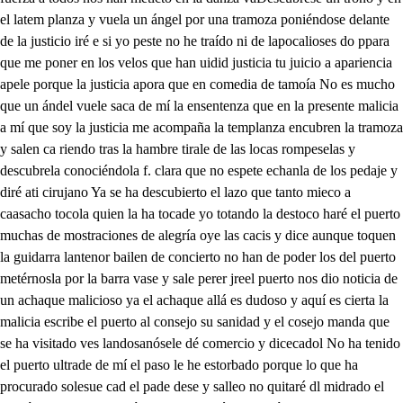
el latem planza y vuela un ángel por una tramoza poniéndose delante
de la justicio iré e si yo peste no he traído ni de lapocalioses do ppara
que me poner en los velos que han uidid justicia tu juicio a apariencia
apele porque la justicia apora que en comedia de tamoía No es mucho
que un ándel vuele saca de mí la ensentenza que en la presente malicia
a mí que soy la justicia me acompaña la templanza encubren la tramoza
y salen ca riendo tras la hambre tirale de las locas rompeselas y
descubrela conociéndola f. clara que no espete echanla de los pedaje y
diré ati cirujano Ya se ha descubierto el lazo que tanto mieco a
caasacho tocola quien la ha tocade yo totando la destoco haré el puerto
muchas de mostraciones de alegría oye las cacis y dice aunque toquen
la guidarra lantenor bailen de concierto no han de poder los del puerto
metérnosla por la barra vase y sale perer jreel puerto nos dio noticia de
un achaque malicioso ya el achaque allá es dudoso y aquí es cierta la
malicia escribe el puerto al consejo su sanidad y el cosejo manda que
se ha visitado ves landosanósele dé comercio y dicecadol No ha tenido
el puerto ultrade de mí el paso le he estorbado porque lo que ha
procurado solesue cad el pade dese y salleo no quitaré dl midrado el