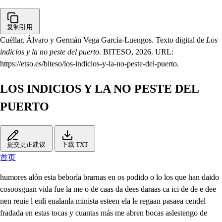
复制引用
Cuéllar, Álvaro y Germán Vega García-Luengos. Texto digital de
Los
indicios y la no peste del puerto
. BITESO, 2026. URL:
https://etso.es/biteso/los-indicios-y-la-no-peste-del-puerto.
LOS INDICIOS Y LA NO PESTE DEL
PUERTO
提交更正建议
下载 TXT
首页
humores alón esta beboría brarnas en os podido o lo los que han daido
cosoosguan vida fue la me o de caas da dees daraas ca ici de de e dee
nen reuie l enli enalanla minista esteen ela le regaan pasaea cendel
fradada en estas tocas y cuantas más me abren bocas aslestengo de