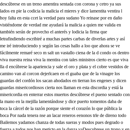
descúbrese en un treno amentira sentada con corona y cetro ya sus
lados en pie la codicia la malicia el mieres y dice lamentita ventira l
hoy falta en esta ccet la verdad para sudano Yo reinase por en daño
vistiéndome de verdad me ayudará la malicia a quien me valida en
también serán de provecho el anterés y lodicia la firma que
letrafindiendo escribiré a muchas partes carbas de diverlas artes y así
me iré introduciendo y según las cesas hallo a loo que ahora se ve
fácilmente remaré seco m salt un vastallo ciena de la d condo os dentro
viva nuestra reina viva la mentira con tales ministros cierto es que viva
lla d encúbrese la apariencia y sale el oro y plata y el cobre vestidos de
camino van al corcon dejerlcaen en el guaba que de la vinagre los
guardas del cordón los sacan ahodados en tierran los engenes y dicen
guardas misericordiosos cierta nos llaman en esta discordia y está la
misericordia en enterrar estos muertos descúbrese el pueno sentado con
la mano en la mejilla lamentándose y dice puerto tomentos daba de
toca la cárcel de la razón porque siente el corazón lo que pública la
boca Por nada tenera nse an lacar reneros eenonos trle de direno todo
Bailemos yadamos chanza de todas sueras y modos pues degrado o
fuerza a todos nos han meticto en la danza vaDescubrese un trono y en