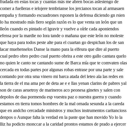
fradada en estas tocas y cuantas más me abren bocas aslestengo de
comer a fuelleras e ielojere tembrianse los jercianos tocan al armasaen
empaña y formando escuadrones rsponen la defensa diciendo gn rsien
lo ha mostrado más fiero según razón es lo que venta un león que un
lleón cuando es pintado el lgravir y vuelve a oírle cada aponiendos
efensa por la mardie no lora tande o mañana que este león no moleste
que haya para todos peste alte para el cuartan go despichan los de san
lacar muehenselos Danse la mano para la elfeura que dire al puerto
cual pedro obro pedro cual puerto obrira a este otro gallo cantara quelo
no quien le canto ne cantando sume de Barca mía que te comvaten olas
cercada en todas partes por algunas robas entrase por una parte y sale
contando por otra sma vinero mi barca atada del leteo ala las redes en
la tierra de el ma ama per de deta ae e e llas yenan clarins de pabres yal
son de caras aeuetroy de marineros aco peonesa ginetes y salen con
depolos de daa pormenda esp vuestra paz o nuestra guerra y cuando
estamos en tierra tomos hombres de la mal ornada sesunda a la careda
que en andcho cercadade ministros y muchos instrumentos caritancioss
denpos o Aunque falta la verdad en la paste que han movido Yo lo la
lliz ha podicto monccar a la caridad prontos estamos de prado a ejercer