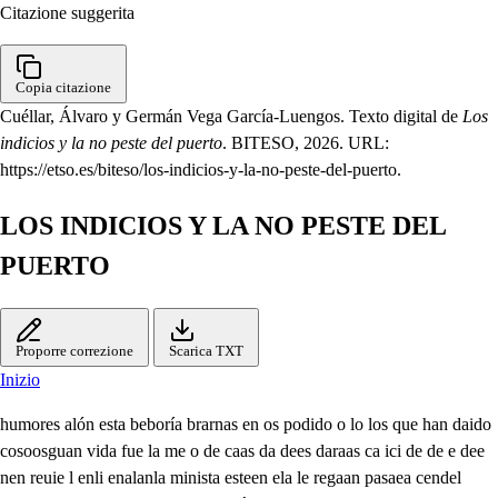
Citazione suggerita
Copia citazione
Cuéllar, Álvaro y Germán Vega García-Luengos. Texto digital de
Los
indicios y la no peste del puerto
. BITESO, 2026. URL:
https://etso.es/biteso/los-indicios-y-la-no-peste-del-puerto.
LOS INDICIOS Y LA NO PESTE DEL
PUERTO
Proporre correzione
Scarica TXT
Inizio
humores alón esta beboría brarnas en os podido o lo los que han daido
cosoosguan vida fue la me o de caas da dees daraas ca ici de de e dee
nen reuie l enli enalanla minista esteen ela le regaan pasaea cendel