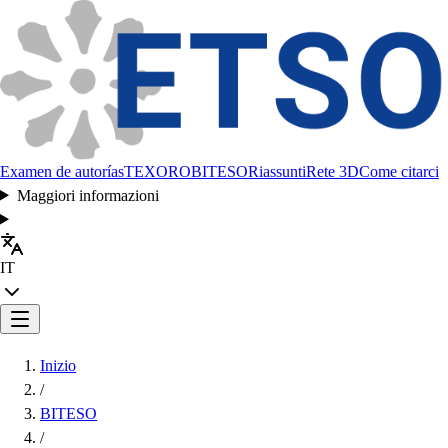
Examen de autorías
TEXORO
BITESO
Riassunti
Rete 3D
Come citarci
Maggiori informazioni
IT
Inizio
/
BITESO
/