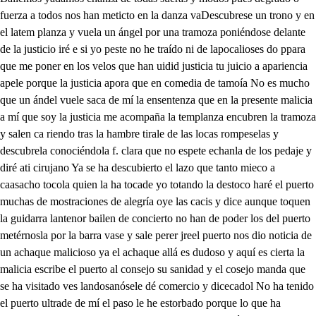
fuerza a todos nos han meticto en la danza vaDescubrese un trono y en
el latem planza y vuela un ángel por una tramoza poniéndose delante
de la justicio iré e si yo peste no he traído ni de lapocalioses do ppara
que me poner en los velos que han uidid justicia tu juicio a apariencia
apele porque la justicia apora que en comedia de tamoía No es mucho
que un ándel vuele saca de mí la ensentenza que en la presente malicia
a mí que soy la justicia me acompaña la templanza encubren la tramoza
y salen ca riendo tras la hambre tirale de las locas rompeselas y
descubrela conociéndola f. clara que no espete echanla de los pedaje y
diré ati cirujano Ya se ha descubierto el lazo que tanto mieco a
caasacho tocola quien la ha tocade yo totando la destoco haré el puerto
muchas de mostraciones de alegría oye las cacis y dice aunque toquen
la guidarra lantenor bailen de concierto no han de poder los del puerto
metérnosla por la barra vase y sale perer jreel puerto nos dio noticia de
un achaque malicioso ya el achaque allá es dudoso y aquí es cierta la
malicia escribe el puerto al consejo su sanidad y el cosejo manda que
se ha visitado ves landosanósele dé comercio y dicecadol No ha tenido
el puerto ultrade de mí el paso le he estorbado porque lo que ha