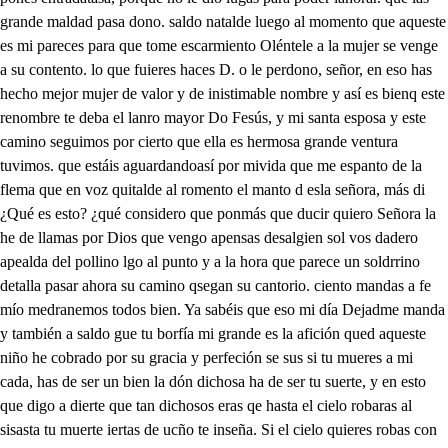
ue fuieres haces D. o le perdono, señor, en eso has hecho mejor mujer de valor y de inistimable nombre y así es bienq este renombre te deba el lanro mayor Do Fesús, y mi santa esposa y este camino seguimos por cierto que ella es hermosa grande ventura tuvimos. que estáis aguardandoasí por mivida que me espanto de la flema que en voz quitalde al romento el manto d esla señora, más di ¿Qué es esto? ¿qué considero que ponmás que ducir quiero Señora la he de llamas por Dios que vengo apensas desalgien sol vos dadero apealda del pollino lgo al punto y a la hora que parece un soldrrino detalla pasar ahora su camino qsegan su cantorio. ciento mandas a fe mío medranemos todos bien. Ya sabéis que eso mi día Dejadme manda y también a saldo gue tu borfía mi grande es la afición qued aqueste niño he cobrado por su gracia y perfeción se sus si tu mueres a mi cada, has de ser un bien la dón dichosa ha de ser tu suerte, y en esto que digo a dierte que tan dichosos eras qe hasta el cielo robaras al sisasta tu muerte iertas de ucño te inseña. Si el cielo quieres robas con esta hermosa sen queotro isal has de imitar en el fuego y en la leña iden buén horasenores eninguno os hará mal de todo mis salteadores. en mi vida he visto tal. el niño es como unas flores. damo porque el niño y ha cansado, de este camino pesado en el alma gustaré que un camillo se le dé, Dentele, pues lo has mandado. quean vos cansados irán por ser tan largo el camino. sin duda cansados van lero o no en cuanto el ser divino en cuanto hombre paseafán y pues te dueles de mí con corazón verdadero como seha mostrado aquí en el transito postrero Yo me acordaré de ti, El samello les daréis y por mi gusto sadréis colos tres en su compañía Yo lo págaré algún día cuando vos menos penséis cando lo d Recibiré gran plazos. si que me envies barrabas al momento esa mujer. y quiere el cielo divino. aborar de dimo Vámonos de aquí y confía, que antes que asmanezca el día os pendré en Senisalen si quiere la estrella mía. Dios os pague bien desd quiero e le dia dim dos dé contiano alego por vos nos hemos cibrado, de este escuadrín desgarrado siempre aquesto presumí entora mi vida vi, ladrón más noble y honrado. d de la segunda tornada de él Buen ladrón y muerte dej sin dos cuenta a los demas Tu susto pretendo haces. Ya quedas sola conmigo. mude quiero advertirte, señor, que soy lonrada cual digo No es por aqueso fuer que yo seré buen amigo que porque ninguno osase ofenderos ni ajase quise conmigo dejaros y de esta suerte guardaros porque mi fe mostrase asale la mujer primera brazabas aqu el traidos Di por ti me mandó llamar es para romper mi honor. porque le quiero ablran que lo doncella, señor, yo me huelgo estrañamente y pues sois hermosa uella en virtudes excelente procurad deses doncella. si podéis eternamente. que es un don esclarecido, así os ruego mande y pido siempre honréis tan pporque con más perfeción Di os goce vuestro marido. proseguid con ese bien que en el corazón lleváis decidme, pues es bien A hacra adonde camináis? Yo voy a grusalen Vos donde ahora. Yosiso el mismo camino que lleva aquesa señora, si eno e le Tornada tercera del buen cadrón y muerte de peto nuestro salen centurioca romano y tres d hadadrea so. el bordón que mme dio el cesas para prender aquesta infame sente qanda robando por aquestos montes sin perdonas damás persona alguna. ¿Quién es capitan de esta cuadrilla. el capitán de aquestos se llama barrabas den sol de si a tardar que yo espero que esta gente a de venir sin dula a nuestras manos quinientos hombres traigo en retiguarda los cuales vienen bien apercebidos. por si acaso a queesta casa se defiende traza se ha de das. que nos partamos cento en diferentes bandos y caminos s sos les porque no senoz baían de las manos que elcapnto que tienen esastuto Pues, aunque loseo más que o fue cisis no se ha de ir esta vez sin su castigo. el cesar se espanto de ver las muertes y los robos que ha hecho este tirano en todala comarca de esta tierra partámonos los dos por este monte y el cap podrá con sus soldados seguir otro camino. si eno a conde echad los tres por ese monte arriba y en encontrando alguno hacednos señas. para que aguda con mi gente luego. pues vamenos de aquí que no sosiego Vanse los tres por una perte y elcar salendimas y barrabas No tienes que me deci? que en aquesto estoy resuelto, que al fin te quieres partir sólo a tu presencia he vuelto para poderme despedir a me canidado esta vida que es muy cansada y aflicida y llena de mi te engaños. basta de ladm vente años sin ser di hoy más homicida por el mundo quiero andar a pesar de mi ventura que nació con tanto acás hasta que la desventiera venga conmigo acabas mucho dimás sentiré de verte partir a fe. porque tú conversación me ha robado el coracón y lo de más que yo sé. no quisiera amigo demás haber visto tu presencia. porque el alma me lastimas con estos golpes de ausencia. valor estimos Porque has estado conmigo, te quiero ahora rozas que dejes ya de robas queme, pues como amigo y que te vengas conmigo. yquiso apartarse de ella siga dimas con su estrella, que yo seguiré la mía. pero no sé qué pasión me ha dado en el corazón. Turbado estoy, ¿Qué es aquesto? ¿Quién de este modo me ha puesto. con tanta tribulación los cabellos se mecrican en medio de estos desvelos sin duda que prosertica mi triste muerte los cielos, pues así me escandalican saenconturo que los tres soldados y pandenta Date aprisión Bartabas que si luego no te das Oteemos de cortas las manos. ¿Qué es esto, infames villano, así llegáis por detrás Soltadme escuadrón pues habéis sido traidores enallegas a traición ¿e qué sirve que nos doses tu vida, infameladrón Soltadme, si no queréis daro que todos juntos estéis hechos aocientos pedazos mas a tastisme los brazos de miedo que me tenéis Soltadme enemigagentes si no queréis que me enoje nunca vi la dun valiente por el cielo que os arroje que me llega al alma amigo siento el deverte en este cregar. ¿o tienes que persuadirme que aquí me quiero quedas que es por demás el partirme un punto de este lregar. Pues con esto quiero irme Dame primero esos brazos. Aas para que sirvan de lazos y de prisiones del alma pues lleva de amor la palma consemetantes abrázos tómalos y considera la amistad que hemos tenido tan conforme y verdadera de tu pecho he conocido, para voluntad siniera nunca entendí por mi vida que sin tiera tu partida de la srte a que la siento porque en aqueste momento tengo el alma enternecida veinte años debe de abes que estamos encompañía en conforme parecer robando de nochen día con regalo y con places yacera el cielo divino deve per este camino cazar sus intentos das. que siempre sus pensamientos de contino el alfin se cansaría de esta vida y su porfía en el más seno Soltadme un rato las manos echaréis debes, villanos, la fuerza de barrabas tus fieros son por demás que somos al fin romanos? caminad con el soldado Llevadde preso bien. si queréis veros premiados Vamos a Ferusalen ¿i parte porque pajes tres pecados lletanle preso y sale dimo sin duda el cielo deciño me guarda para algún bien pues vengo a Gerusalen por diferente camino, donde al presente imagino que ha de cesas mi recelo en aqueste mar del suelo y para más perfeción me han de llamas el ladrón que vino arrobas el cielo No sé si pase adelante oe en Terresalen asista que sus murallas don Vista en aqueste mismo instante pero quiéroses constante, y tenes firme también tornándo me aciavelen porque si me encventra alguno me ha de llevas al tribuno qu asiste en Terusalen adiós murallas famosas si eno a conde q hechas de un fuerte diamante, que ya camino adelante por dejas a parte cosas ADiós penas rigurosas por quien desde oy me desvelo. pechio a talara, oelo por mi bien y salvación que ya que he sido cadrón quidiera robas al cielo. sale san doelro llorando acidme por caridad adonde hallaré una cueva para lloras mi maldad, que ya mi culpa me lleva, la eterna reguridad, dónde irá este desdichado, que a su señor ha negado por seguir vanos antodos. áganse fuentes mis ojos y lloren lo que han pezado adónde me milere? queningún hombre me vea, triste de mi dondene. saber mi alma desea se d un hombre sin fe un traidor desconocido. A quien habéis ofendido? que así os obliga a lloras. A quien me puede saberás y por mi mal he perdido la fe negue a mi señor, como traidor enemigo. sinatendes a su honor, Tened, esperanza, amigo, que el oíra vuestro dolor. que tendrá tervialón que tanto alborozo alboroto siento. mas de aqueste sabré bien tan espantoso protento, que a mí me asombra también. sale un ciudada no detenetalen enextraña confusión está toda la ciudad con esta nueva prisión? Hoy de aquesta novedad para quiero sabes la ocasión, si de presuntas soy digno los apiso aua me digáis algo también. vos sólo en Terusalen amigo pelegrino, pero pues habéis llegado a tener tanta ventura os quiero contas degrado, lo que en esta coruntún en la ciudada pasado. habéis de saber amigo, que habrá cosa de dos noches que entre las nueves las die fueron aprendes a un hombre cuya vida prodigiosa os contaré en dos razones según he sido informado pos algunos sacerdotes el cual nació en un portal tan miserable y tan pobre, que solos dos animales le acompañaron entonces. pero dicen qen haciendo todos los prados y montes de la tierra de belen No me deis aquese nombre que soy un hombre sin fe, porque más os asombre cora vejos negaré porque en efecto soy hombre que es mi ventura tan poca mi concsenccia tan loca, que al que más quiero le niego porque en llegándome al fuego se me cavienta labora Ya ningún consuelo allo en esta vida mesquina, pues para que mi mal callo si soy por mi gallina, que temo la voz del callo. Mirad si habéis menestes d alguna cosa, señor, en que os pueda socorres, que me habéis dado dolor. en veros en tristeces sólo pretendo lloras mi desdicha y mi pesas. en una queva metido, quese hombre desconocido en aquestolia de paras, llore conamargo llanto, qQuien a di Diego la fe Tomad buen vieto estemanto. como que al señor