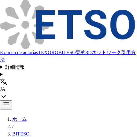
Examen de autorías
TEXORO
BITESO
要約
3Dネットワーク
引用方
法
詳細情報
JA
ホーム
/
BITESO