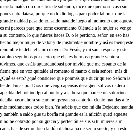
estáis aguardandoasí por mivida que me espanto de la flema que en voz quitalde al romento el manto d esla señora, más di ¿Qué es esto? ¿qué considero que ponmás que ducir quiero Señora la he de llamas por Dios que vengo apensas desalgien sol vos dadero apealda del pollino lgo al punto y a la hora que parece un soldrrino detalla pasar ahora su camino qsegan su cantorio. ciento mandas a fe mío medranemos todos bien. Ya sabéis que eso mi día Dejadme manda y también a saldo gue tu borfía mi grande es la afición qued aqueste niño he cobrado por su gracia y perfeción se sus si tu mueres a mi cada, has de ser un bien la dón dichosa ha de ser tu suerte, y en esto que digo a dierte que tan dichosos eras qe hasta el cielo robaras al sisasta tu muerte iertas de ucño te inseña. Si el cielo quieres robas con esta hermosa sen queotro isal has de imitar en el fuego y en la leña iden buén horasenores eninguno os hará mal de todo mis salteadores. en mi vida he visto tal. el niño es como unas flores. damo porque el niño y ha cansado, de este camino pesado en el alma gustaré que un camillo se le dé, Dentele, pues lo has mandado. quean vos cansados irán por ser tan largo el camino. sin duda cansados van lero o no en cuanto el ser divino en cuanto hombre paseafán y pues te dueles de mí con corazón verdadero como seha mostrado aquí en el transito postrero Yo me acordaré de ti, El samello les daréis y por mi gusto sadréis colos tres en su compañía Yo lo págaré algún día cuando vos menos penséis cando lo d Recibiré gran plazos. si que me envies barrabas al momento esa mujer. y quiere el cielo divino. aborar de dimo Vámonos de aquí y confía, que antes que asmanezca el día os pendré en Senisalen si quiere la estrella mía. Dios os pague bien desd quiero e le dia dim dos dé contiano alego por vos nos hemos cibrado, de este escuadrín desgarrado siempre aquesto presumí entora mi vida vi, ladrón más noble y honrado. d de la segunda tornada de él Buen ladrón y muerte dej sin dos cuenta a los demas Tu susto pretendo haces. Ya quedas sola conmigo. mude quiero advertirte, señor, que soy lonrada cual digo No es por aqueso fuer que yo seré buen amigo que porque ninguno osase ofenderos ni ajase quise conmigo dejaros y de esta suerte guardaros porque mi fe mostrase asale la mujer primera brazabas aqu el traidos Di por ti me mandó llamar es para romper mi honor. porque le quiero ablran que lo doncella, señor, yo me huelgo estrañamente y pues sois hermosa uella en virtudes excelente procurad deses doncella. si podéis eternamente. que es un don esclarecido, así os ruego mande y pido siempre honréis tan pporque con más perfeción Di os goce vuestro marido. proseguid con ese bien que en el corazón lleváis decidme, pues es bien A hacra adonde camináis? Yo voy a grusalen Vos donde ahora. Yosiso el mismo camino que lleva aquesa señora, si eno e le Tornada tercera del buen cadrón y muerte de peto nuestro salen centurioca romano y tres d hadadrea so. el bordón que mme dio el cesas para prender aquesta infame sente qanda robando por aquestos montes sin perdonas damás persona alguna. ¿Quién es capitan de esta cuadrilla. el capitán de aquestos se llama barrabas den sol de si a tardar que yo espero que esta gente a de venir sin dula a nuestras manos quinientos hombres traigo en retiguarda los cuales vienen bien apercebidos. por si acaso a queesta casa se defiende traza se ha de das. que nos partamos cento en diferentes bandos y caminos s sos les porque no senoz baían de las manos que elcapnto que tienen esastuto Pues, aunque loseo más que o fue cisis no se ha de ir esta vez sin su castigo. el cesar se espanto de ver las muertes y los robos que ha hecho este tirano en todala comarca de esta tierra partámonos los dos por este monte y el cap podrá con sus soldados seguir otro camino. si eno a conde echad los tres por ese monte arriba y en encontrando alguno hacednos señas. para que aguda con mi gente luego. pues vamenos de aquí que no sosiego Vanse los tres por una perte y elcar salendimas y barrabas No tienes que me deci? que en aquesto estoy resuelto, que al fin te quieres partir sólo a tu presencia he vuelto para poderme despedir a me canidado esta vida que es muy cansada y aflicida y llena de mi te engaños. basta de ladm vente años sin ser di hoy más homicida por el mundo quiero andar a pesar de mi ventura que nació con tanto acás hasta que la desventiera venga conmigo acabas mucho dimás sentiré de verte partir a fe. porque tú conversación me ha robado el coracón y lo de más que yo sé. no quisiera amigo demás haber visto tu presencia. porque el alma me lastimas con estos golpes de ausencia. valor estimos Porque has estado conmigo, te quiero ahora rozas que dejes ya de robas queme, pues como amigo y que te vengas conmigo. yquiso apartarse de ella siga dimas con su estrella, que yo seguiré la mía. pero no sé qué pasión me ha dado en el corazón. Turbado estoy, ¿Qué es aquesto? ¿Quién de este modo me ha puesto. con tanta tribulación los cabellos se mecrican en medio de estos desvelos sin duda que prosertica mi triste muerte los cielos, pues así me escandalican saenconturo que los tres soldados y pandenta Date aprisión Bartabas que si luego no te das Oteemos de cortas las manos. ¿Qué es esto, infames villano, así llegáis por detrás Soltadme escuadrón pues habéis sido traidores enallegas a traición ¿e qué sirve que nos doses tu vida, infameladrón Soltadme, si no queréis daro que todos juntos estéis hechos aocientos pedazos mas a tastisme los brazos de miedo que me tenéis Soltadme enemigagentes si no queréis que me enoje nunca vi la dun valiente por el cielo que os arroje que me llega al alma amigo siento el deverte en este cregar. ¿o tienes que persuadirme que aquí me quiero quedas que es por demás el partirme un punto de este lregar. Pues con esto quiero irme Dame primero esos brazos. Aas para que sirvan de lazos y de prisiones del alma pues lleva de amor la palma consemetantes abrázos tómalos y considera la amistad que hemos tenido tan conforme y verdadera de tu pecho he conocido, para voluntad siniera nunca entendí por mi vida que sin tiera tu partida de la srte a que la siento porque en aqueste momento tengo el alma enternecida veinte años debe de abes que estamos encompañía en conforme parecer robando de nochen día con regalo y con places yacera el cielo divino deve per este camino cazar sus intentos das. que siempre sus pensamientos de contino el alfin se cansaría de esta vida y su porfía en el más seno Soltadme un rato las manos echaréis debes, villanos, la fuerza de barrabas tus fieros son por demás que somos al fin romanos? caminad con el soldado Llevadde preso bien. si queréis veros premiados Vamos a Ferusalen ¿i parte porque pajes tres pecados lletanle preso y sale dimo sin duda el cielo deciño me guarda para algún bien pues vengo a Gerusalen por diferente camino, donde al presente imagino que ha de cesas mi recelo en aqueste mar del suelo y para más perfeción me han de llamas el ladrón que vino arrobas el cielo No sé si pase adelante oe en Terresalen asista que sus murallas don Vista en aqueste mismo instante pero quiéroses constante, y tenes firme también tornándo me aciavelen porque si me encventra alguno me ha de llevas al tribuno qu asiste en Terusalen adiós murallas famosas si eno a conde q hechas de un fuerte diamante, que ya camino adelante por dejas a parte cosas ADiós penas rigurosas por quien desde oy me desvelo. pechio a talara, oelo por mi bien y salvación que ya que he sido cadrón quidiera robas al cielo. sale san doelro llorando acidme por caridad adonde hallaré una cueva para lloras mi maldad, que ya mi culpa me lleva, la eterna reguridad, dónde irá este desdichado, que a su señor ha negado por seguir vanos antodos. áganse fuentes mis ojos y lloren lo que han pezado adónde me milere? queningún hombre me vea, triste de mi dondene. saber mi alma desea se d un hombre sin fe un traidor desconocido. A quien habéis ofendido? que así os obliga a lloras. A quien me puede saberás y por mi mal he perdido la fe negue a mi señor, como traidor enemigo. sinatendes a su honor, Tened, esperanza, amigo, que el oíra vuestro dolor. que tendrá tervialón que tanto alborozo alboroto siento. mas de aqueste sabré bien tan espantoso protento, que a mí me asombra también. sale un ciudada no detenetalen enextraña confusión está toda la ciudad con esta nueva prisión? Hoy de aquesta novedad para quiero sabes la ocasión, si de presuntas soy digno los apiso aua me digáis algo también. vos sólo en Terusalen amigo pelegrino, pero pues habéis llegado a tener tanta ventura os quiero contas degrado, lo que en esta coruntún en la ciudada pasado. habéis de saber amigo, que habrá cosa de dos noches que entre las nueves las die fueron aprendes a un hombre cuya vida prodigiosa os contaré en dos razones según he sido informado pos algunos sacerdotes el cual nació en un portal tan miserable y tan pobre, que solos dos animales le acompañaron entonces. pero dicen qen haciendo todos los prados y montes de la tierra de belen No me deis aquese nombre que soy un hombre sin fe, porque más os asombre cora vejos negaré porque en efecto soy hombre que es mi ventura tan poca mi concsenccia tan loca, que al que más quiero le niego porque en llegándome al fuego se me cavienta labora Ya ningún consuelo allo en esta vida mesquina, pues para que mi mal callo si soy por mi gallina, que temo la voz del callo. Mirad si habéis menestes d alguna cosa, señor, en que os pueda socorres, que me habéis dado dolor. en veros en tristeces sólo pretendo lloras mi desdicha y mi pesas. en una queva metido, quese hombre desconocido en aquestolia de paras, llore conamargo llanto, qQuien a di Diego la fe Tomad buen vieto estemanto. como que al señor niegue de mi firmeza me espanto, Dios os pague ese favor con su soberana mano amor, que a mí mi dolor me lleva ayallaréis una cueva dim. negase a mi señor. sien a cona de la se vieron llenos de flores y que con mil instrumentos declaracon la venida ledicón la bien