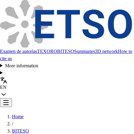
Examen de autorías
TEXORO
BITESO
Summaries
3D network
How to
cite us
More information
EN
Home
/
BITESO