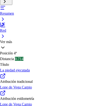
Resumen
Red
Ver más
Posición
4ª
Distancia
0.714
Título
La piedad ejecutada
Atribución tradicional
Lope de Vega Carpio
Atribución estilometría
Lope de Vega Carpio