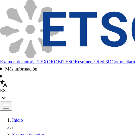
Examen de autorías
TEXORO
BITESO
Resúmenes
Red 3D
Cómo citarn
Más información
ES
Inicio
/
Examen de autorías