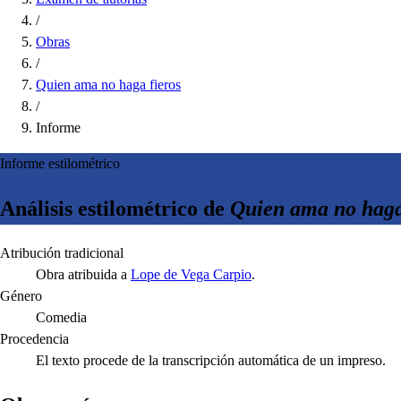
/
Obras
/
Quien ama no haga fieros
/
Informe
Informe estilométrico
Análisis estilométrico de
Quien ama no haga
Atribución tradicional
Obra atribuida a
Lope de Vega Carpio
.
Género
Comedia
Procedencia
El texto procede de la transcripción automática de un impreso.