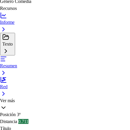
Género
Comedia
Recursos
Informe
Texto
Resumen
Red
Ver más
Posición
3ª
Distancia
0.711
Título