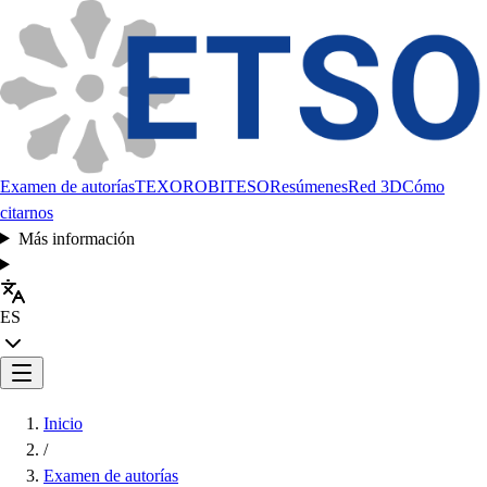
Examen de autorías
TEXORO
BITESO
Resúmenes
Red 3D
Cómo
citarnos
Más información
ES
Inicio
/
Examen de autorías