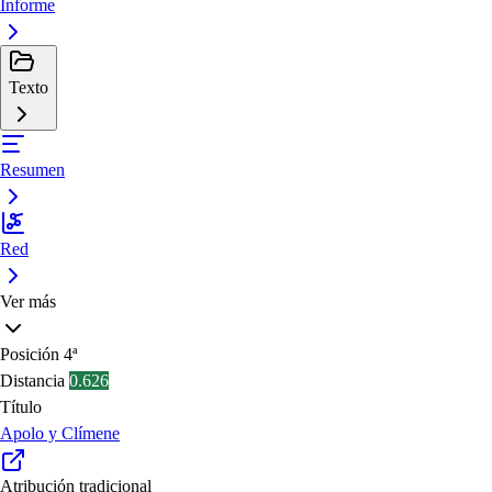
Informe
Texto
Resumen
Red
Ver más
Posición
4ª
Distancia
0.626
Título
Apolo y Clímene
Atribución tradicional