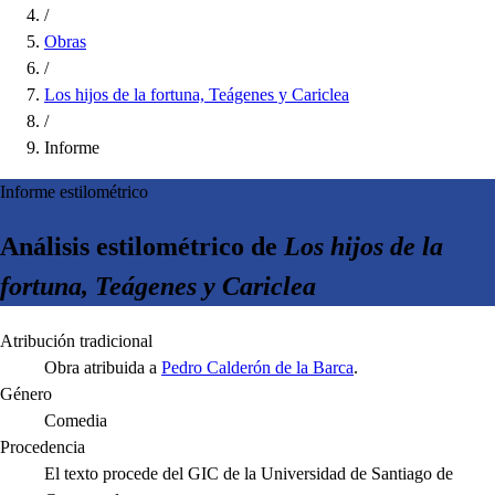
/
Obras
/
Los hijos de la fortuna, Teágenes y Cariclea
/
Informe
Informe estilométrico
Análisis estilométrico de
Los hijos de la
fortuna, Teágenes y Cariclea
Atribución tradicional
Obra atribuida a
Pedro Calderón de la Barca
.
Género
Comedia
Procedencia
El texto procede del GIC de la Universidad de Santiago de