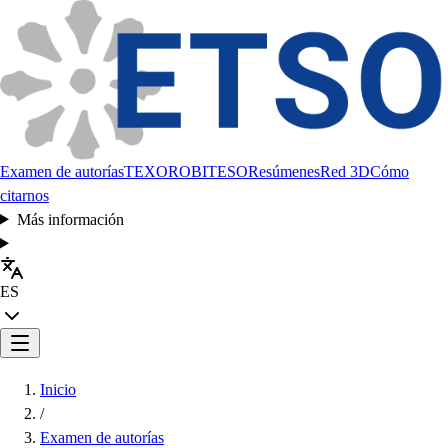
Examen de autorías
TEXORO
BITESO
Resúmenes
Red 3D
Cómo
citarnos
Más información
ES
Inicio
/
Examen de autorías