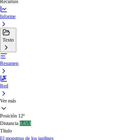
Recursos
Informe
Texto
Resumen
Red
Ver más
Posición
12ª
Distancia
0.653
Título
El monstruo de los jardines