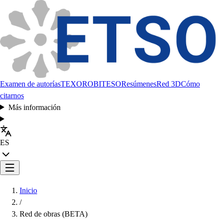
Examen de autorías
TEXORO
BITESO
Resúmenes
Red 3D
Cómo
citarnos
Más información
ES
Inicio
/
Red de obras (BETA)