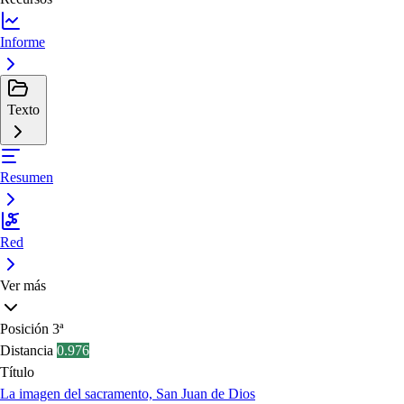
Informe
Texto
Resumen
Red
Ver más
Posición
3ª
Distancia
0.976
Título
La imagen del sacramento, San Juan de Dios