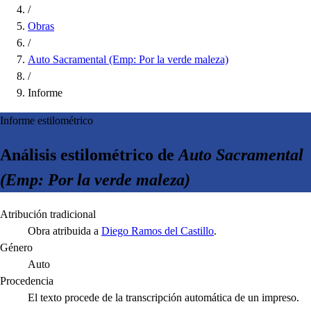
/
Obras
/
Auto Sacramental (Emp: Por la verde maleza)
/
Informe
Informe estilométrico
Análisis estilométrico de
Auto Sacramental
(Emp: Por la verde maleza)
Atribución tradicional
Obra atribuida a
Diego Ramos del Castillo
.
Género
Auto
Procedencia
El texto procede de la transcripción automática de un impreso.