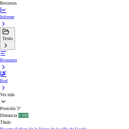
Recursos
Informe
Texto
Resumen
Red
Ver más
Posición
5ª
Distancia
0.980
Título