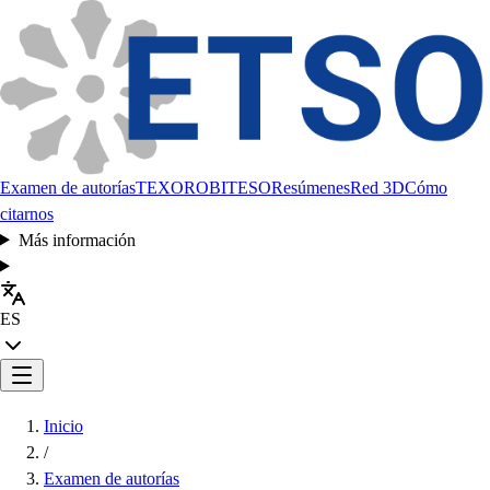
Examen de autorías
TEXORO
BITESO
Resúmenes
Red 3D
Cómo
citarnos
Más información
ES
Inicio
/
Examen de autorías