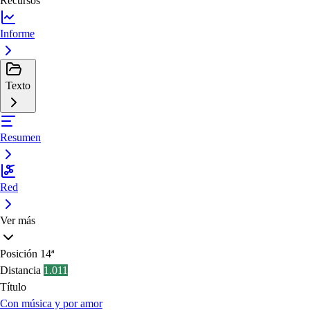
Recursos
Informe
Texto
Resumen
Red
Ver más
Posición
14ª
Distancia
1.011
Título
Con música y por amor