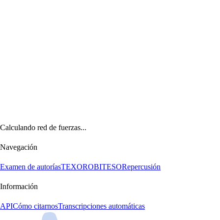
Calculando red de fuerzas...
Navegación
Examen de autorías
TEXORO
BITESO
Repercusión
Información
API
Cómo citarnos
Transcripciones automáticas