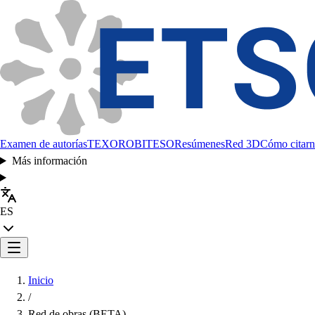
Examen de autorías
TEXORO
BITESO
Resúmenes
Red 3D
Cómo citarn
Más información
ES
Inicio
/
Red de obras (BETA)