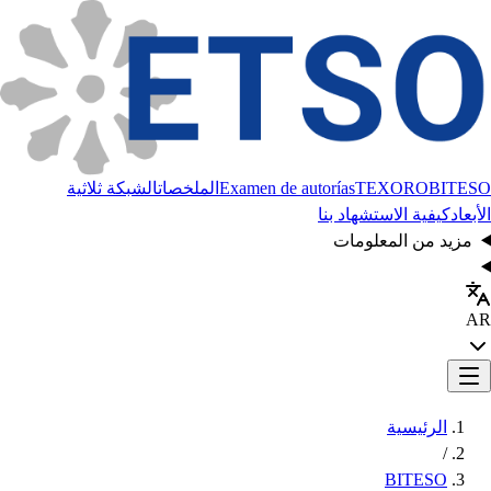
BITESO
TEXORO
Examen de autorías
الملخصات
الشبكة ثلاثية
الأبعاد
كيفية الاستشهاد بنا
مزيد من المعلومات
AR
الرئيسية
/
BITESO