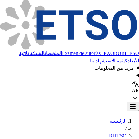
BITESO
TEXORO
Examen de autorías
الملخصات
الشبكة ثلاثية
الأبعاد
كيفية الاستشهاد بنا
مزيد من المعلومات
AR
الرئيسية
/
BITESO