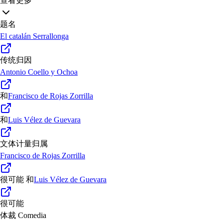
查看更多
题名
El catalán Serrallonga
传统归因
Antonio Coello y Ochoa
和
Francisco de Rojas Zorrilla
和
Luis Vélez de Guevara
文体计量归属
Francisco de Rojas Zorrilla
很可能
和
Luis Vélez de Guevara
很可能
体裁
Comedia