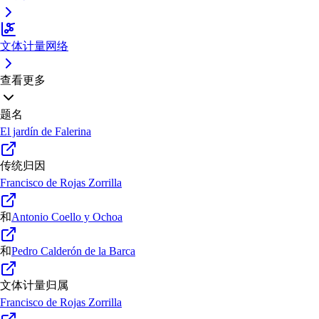
文体计量网络
查看更多
题名
El jardín de Falerina
传统归因
Francisco de Rojas Zorrilla
和
Antonio Coello y Ochoa
和
Pedro Calderón de la Barca
文体计量归属
Francisco de Rojas Zorrilla