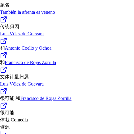
题名
También la afrenta es veneno
传统归因
Luis Vélez de Guevara
和
Antonio Coello y Ochoa
和
Francisco de Rojas Zorrilla
文体计量归属
Luis Vélez de Guevara
很可能
和
Francisco de Rojas Zorrilla
很可能
体裁
Comedia
资源