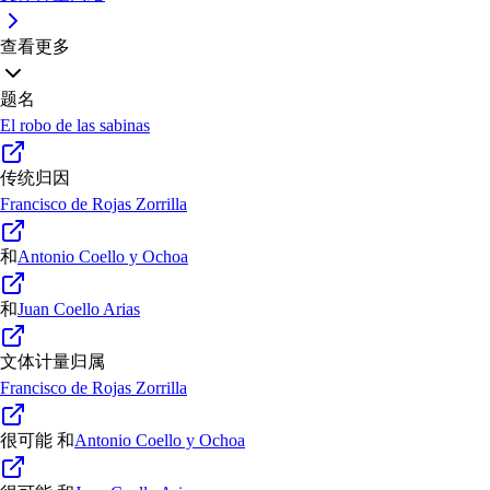
查看更多
题名
El robo de las sabinas
传统归因
Francisco de Rojas Zorrilla
和
Antonio Coello y Ochoa
和
Juan Coello Arias
文体计量归属
Francisco de Rojas Zorrilla
很可能
和
Antonio Coello y Ochoa