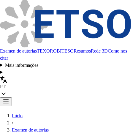
Examen de autorías
TEXORO
BITESO
Resumos
Rede 3D
Como nos
citar
Mais informações
PT
Início
/
Examen de autorías