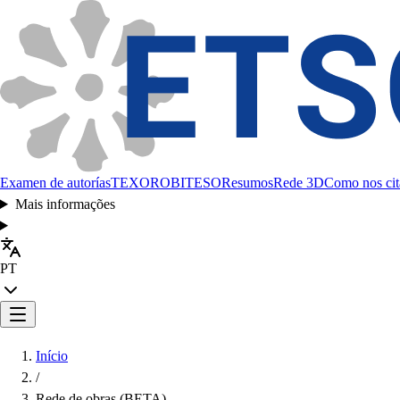
Examen de autorías
TEXORO
BITESO
Resumos
Rede 3D
Como nos cit
Mais informações
PT
Início
/
Rede de obras (BETA)