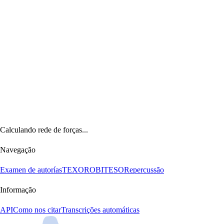
Calculando rede de forças...
Navegação
Examen de autorías
TEXORO
BITESO
Repercussão
Informação
API
Como nos citar
Transcrições automáticas