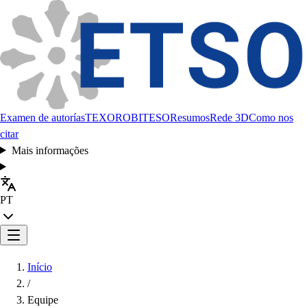
Examen de autorías
TEXORO
BITESO
Resumos
Rede 3D
Como nos
citar
Mais informações
PT
Início
/
Equipe