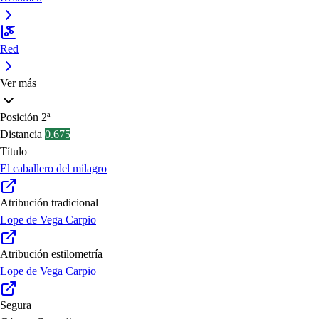
Red
Ver más
Posición
2ª
Distancia
0.675
Título
El caballero del milagro
Atribución tradicional
Lope de Vega Carpio
Atribución estilometría
Lope de Vega Carpio
Segura