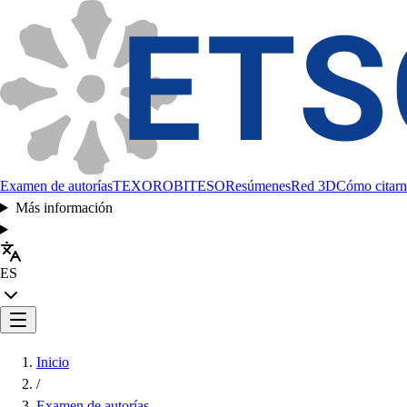
Examen de autorías
TEXORO
BITESO
Resúmenes
Red 3D
Cómo citarn
Más información
ES
Inicio
/
Examen de autorías