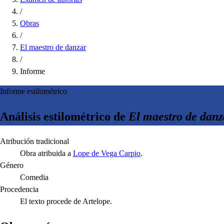
/
Obras
/
El maestro de danzar
/
Informe
Informe estilométrico
Análisis estilométrico de
El maestro de danz
Atribución tradicional
Obra atribuida a
Lope de Vega Carpio
.
Género
Comedia
Procedencia
El texto procede de Artelope.