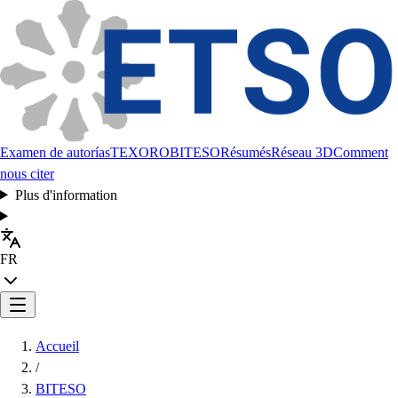
Examen de autorías
TEXORO
BITESO
Résumés
Réseau 3D
Comment
nous citer
Plus d'information
FR
Accueil
/
BITESO