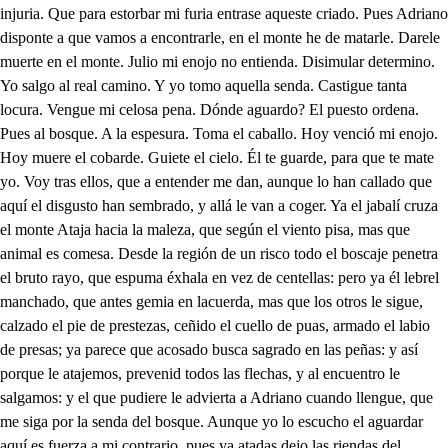
ngue mi celosa pena. Dónde aguardo? El puesto ordena. Pues al bosque. A la espesura. Toma el caballo. Hoy venció mi enojo. Hoy muere el cobarde. Guiete el cielo. Él te guarde, para que te mate yo. Voy tras ellos, que a entender me dan, aunque lo han callado que aquí el disgusto han sembrado, y allá le van a coger. Ya el jabalí cruza el monte Ataja hacia la maleza, que según el viento pisa, mas que animal es comesa. Desde la región de un risco todo el boscaje penetra el bruto rayo, que espuma éxhala en vez de centellas: pero ya él lebrel manchado, que antes gemia en lacuerda, mas que los otros le sigue, calzado el pie de prestezas, ceñido el cuello de puas, armado el labio de presas; ya parece que acosado busca sagrado en las peñas: y así porque le atajemos, prevenid todos las flechas, y al encuentro le salgamos: y el que pudiere le advierta a Adriano cuando llengue, que me siga por la senda del bosque. Aunque yo lo escucho el aguardar aquí es fuerza a mi contrario, pues ya atadas dejo las riendas del caballo en aquel tronco, mas ya presuroso llega Placido, y para buscarme ligeramente se apea. Pues nos encubre Adriano aquesta verde trinchera de esmeralda, que abrió el Mayo, por fortificar la selva: de la lengua la arrogancia remite a la diligencia de la espada. Eso deseo. Entre aquestas árboledas se emboscan. Esto es, que vienen siguiéndonos ya. Pues entra tú por ese laberinto, que ha enredado la maleza del monte, que yo te sigo en sabiendo que se alejan. Menos estorbo hallaremos así. Luego doy la vuelta. Para lograr mi venganza es más remota, y secreta aquesta parte del bosque: mas penetrar su aspereza tan intrincada, Adriano no ha de poder, y así es fuerza para salir al camino volver a cobrar la senda, aunque el Sol quiere ponerse: hacia aquel rebazo sueña el estruendo de la caza. A tan espanto a fiera alcanzarla no es posible, que atrás el viento se deja. Ruido siento entre las ramas debe de ser que se acerca mi enemigo, pues el brío, y la espada se prevengan. Mas viendo un ciervo enramado de puntas, me elevo en el vejetativo bajel es de jarcías, coronado del Dios que persigo osado. en su frente la figura veo, y mi discurso apura, que labra en sola una pieza la vasa naturaleza, y la imagen la escultura. Como tiemblan a mi voz las aras de ese, que ignora mi fe? por librarse ahora, su cruz funda en la feroz testa de un bruto veloz: ya aunque al cielo que contemplo me atreva con duro ejemplo, al quererle derribar, como alcancaré el Altar siendo fugitivo el Templo. Luego si halla resistencia en tan adversa fortuna, ya va descubriendo alguna vislumbre de providencia: y quien hace, que en prensencia mía el animal aguarde, borrara con nuevo alarde en mí las señas de infiel, pues pado quitarle a él los resabios de cobarde, Adore este coronado Rey, que mostrando seberos en ojos, en vez de archeros viene de ganchos cercado: sino es que me ha presentado (sabiendo que le persigo) la batalla, y trae consigo de picas ese escuadrón, para que las armas son si se rinde el enemigo? Halla el más viejo anima! de esa especie, en los ganchosos números de sus copiosos años la suma cabal; mas tú por ser inmortal, sin cuenta a tu frente añades el que autor de las edades las cifra en ti todas juntas? y ansi no suman tus puntas lustros, si no eternidades. Mas bruto veloz, porque me dejas tan presto? espera. como es viento tu carrera cuando ya es fuegó mi fe? pero yo atrás te dejé, aunque tu igualas al viento, que puesto que alcancé atento al Dios con que ufano vas, en menos distancia, mas corrió mi conocimiento. Qué haré, que ya con la fría noche el mundo se cegó, y el Sol para mi salió, cuando a otros se muere el día; aguardaré la porfía de Adriano; mas si he visto la nueva luz, que conduisto porque tan remiso estoy? buscando el Bautismo voy para Confesar a Cristo. JORNADA SECUNDA Teodora? Placido, que te cansas en porfiar, mis dioses he de adorar, y entrega al tuyo tu fe, que son pensamientos vanos, que tenga culto debido un Dios que no es conocido entre los Dioses Romanos. Perdona justas licencias, y advierte que los sentidos de la urilidad vencidos estiman las experiencias. Apolo ese Dios luciente, que por nuestro bien camina, siendo su estación divina. salud de la humanajente, da en cada rayo un tesoro en nuestra común fatiga, el rojo campo lo diga, sazonando espigas de oro: y para el comercio humano en divtintos Horizontes, vuelve el alma de los montes rubio metal grano agrano. Baco en pan; panes opimos, si de su poder teríes, da colecha de rubies de sus dorados racimos. Flora, porque más te admire, hace en suaves olores monumentos de las flores adonde el Fénix espire: y si en su muerte olorosa las aromas escogiera, por calámbucos pidiera los capillos delarosa. Si efectos tan claros ves, y el Dios que tu pecho abona da espinas en la Corona, y da clavos en los pies, y esto lo advierte el sentido de ese Dios que has confesado, que aunque fuera imaginado me diera horror lo creído; como tu engaño desea que nos perdamos los dos, si los bienes de ese Dios no hay sentido que los crea? Si me tuvieras amor como Dios manda, perfecto, tuvieras mejor concepto de lo que te esta mejor. Aunque te estimo Teodora, por tu agradable hermosura, otra belleza más pura es la que mi pecho adora. Tu alma imagen de Dios adoro, mi amor advierte, porque viva de esta suerte amor eterno en los dos Ese Dios lucero ardiente que ve Regiones distintas, hace el mismo bien que pintas a los de ley diferente. Si le ultraja, si le adora el bárbaro más feroz, verás que en curso veloz le alegra, y sus campos dora. Pues si es repetida luz, sin premiar, ni castigar, y es luz que pudo eclipsar el Dios que murió en la Cruz, será su hermoso arrebol bello precursor que diga; que hay solo un Dios que castiga a los que adoran al Sol, Luz de Dios el Sol recibe, del solo es bien que la espere, y es turbarse cuando muere confesar que muere, y vive: porque acabarse, y morir sin majestad superior, no le diera al Sol temor para dejar de lucir. Mas confiesa la verdad, viendo que Cristo padece, y en cada luz que escurece pregona su eternidad. Pues si este Dios ultrajado por nuestra eterna salud, pudo en su misma virtud dejar al Sol eclipsado. Si tu Fe este bien merece, dime que poder tendrá si resucitado esta quién muriendo le escurece? A estas flores (dueño mío) blancas, azules, y rojas, que en las conchas de sus hojas beben al Alba el rocío, les dice esa luz vestida de resplandores tan claros, mirad que salgo a avisaros que debéis a Dios la vida. Y ellas que aliento reciben con cada nuevo arrebol, pasan más allá del Sol a confesar por quien viven. Dos hijos por prendas bellas de nuestro amor nos ha dado el Dios que yo he confesado, Dios del Sol, y las Estrellas. Advierte el bien de los dos, que sobre esas luces puras ofrece glorias seguras a quien le confiesa Dios. Confesarle, es merecer; sin fe, quién podrá gozar? La escala para alcanzar es comenzar a creer. Bienes ofreciendo estas eternos; pues dile aquí que me dé algunos a mí, por señal de los demás: que si estriba el merecer en llegarle a confesar, dile que me empiece a dar, y le empezaré a creer. Y pues tiene el bien sobrado, haganos bien a los dos, o pensaré que no es Dios quien se paga adelantado. Si en esos Cielos serenos tanto bien tu Dios guardó, para que aguarda que yo le pida, teniendo menos? Sabes que vengo a creer? Que tu Dios quiere sacar de lo que yo le he dar el bien que me ha de volver; conque la verdad infiero que necesita de mí, pues esta aguardando aquí a que yo le dé primero. Y si se compra el tesoro de los Cielos, con la Fe, con ella lo compraré de los Dioses que yo adoro. Perdone lo entretenido, porque en semejantes casos desterrar lo lastimoso fuera descortés agravio. Pierda el gracejo la voz, que fuera necio embarazo, cuando el dolor los ocupa que tropezara en los labios. Tus campos señor, o Cielos! si dividio vuestra mano la tierra del fuego, como son un elemento entrambos? Todos talados se miran al incendio de los rayos, pues con mayor monarquía el fuego en su Globo cuarto, que con tirano poder quiere elementos vasallos. Bajo a llevarse la sierra, y temiendo lo pesado, la ha reducido en pavesas, para que suba volando: tan polvo, y cehiza son, señor tus mieses, y campos, que es un dolor cada espiga, y una mememoria cada árbol. A los cuartos de tus casas, de Troya ardientes a magos, por huéspedes de apolento Salemandras les echaron. En los cedros olorosos, de tantos techos dorados, pudiera el Fénix caduco hallar últimos descansos. Mas aunque viviera el Fénix, solo pudieran hallarlo en la invencible paciencia con que tú me has escuchado. Y mis hijos? . Los pastores del incendio los sacaron, por dar a entender los cielos, que hay en desdichas milagros. Muda me tiene el dolor. Toma Julio, que regalos de Dios, se han de agradecer con las obras de sus manos; todo es de Dios, todo es suyo. Mira que soy tu criado, y nací para servirte. Pues esa lealtad te pago, con albricias de que Dios se acuerda de mí. Sitanto valor te dan las desdichas, corazón tienes bizarro para provar un donaire por falsa de tus trabajos. Perdiósele a un labrador toda la cosacha un año, y por consuelo un amigo le dijo, advertid fulano, que Dios se acuerda debos: y respondió despechado, en otra vez que se acuerde quedo destruido. Alabo el donaire, más condeno los pensamientos tan bajos, de quien tesoros divinos los busca en bienes humanos. Hay semejante locura! cuando tu Dios te ha quitado tantos bienes aún te excusas de la ocasión de llorarlos? Señor, lo que dejo el fuego no fue piedad, fue cuidado, pues pasando por el aire dio veneno a sus espacios. Tan inficionado queda, que parecen tus ganados. que respiran basiliscos, y todos se están mirando. Tan inmóviles los vimos, que presumen los collados para preciarse de montes, que son los toros peñascos. Tus blancas ovejas, siendo pura nieve por lo helado, aún no la derrite el Sol, porque ya la nieve es mármol. La que los cristales bebe, siendo las aguas contagio, por duro cristal de roca, ven