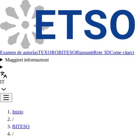
Examen de autorías
TEXORO
BITESO
Riassunti
Rete 3D
Come citarci
Maggiori informazioni
IT
Inizio
/
BITESO
/