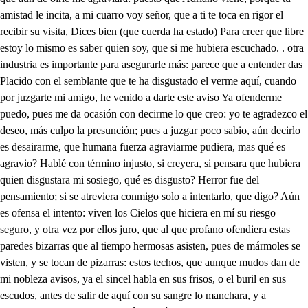
. otra industria es importante para asegurarle más: parece que a entender das Placido con el semblante que te ha disgustado el verme aquí, cuando por juzgarte mi amigo, he venido a darte este aviso Ya ofenderme puedo, pues me da ocasión con decirme lo que creo: yo te agradezco el deseo, más culpo la presunción; pues a juzgar poco sabio, aún decirlo es desairarme, que humana fuerza agraviarme pudiera, mas qué es agravio? Hablé con término injusto, si creyera, si pensara que hubiera quien disgustara mi sosiego, qué es disgusto? Herror fue del pensamiento; si se atreviera conmigo solo a intentarlo, que digo? Aún es ofensa el intento: viven los Cielos que hiciera en mí su riesgo seguro, y otra vez por ellos juro, que al que profano ofendiera estas paredes bizarras que al tiempo hermosas asisten, pues de mármoles se visten, y se tocan de pizarras: estos techos, que aunque mudos dan de mi nobleza avisos, ya el sincel habla en sus frisos, o el buril en sus escudos, antes de salir de aquí con su sangre lo manchara, y a ofenderme te matara a ti también. A mí? A ti, que al que osado estima en poco este padrón, que honra el viento si su mismo atrevimiento Dédalo soberbio, y loco, que en los peligros no teme: fingidas alas le dio, sabré cortárselas yo antes que el Sol se las queme. Por si acaso has disparado ese arpón contra mi esfera, yo por mí; y porque me espera de Roma el laurel sagrado, en tu casa, aunque blasones. las obren como tú piensas, no solo no causo ofensas, pero doy estimaciones; y no es vanidad la mía, pues para cualquier trofeo, que diligencie el deseo; o que emprenda la osadía, el pensar es vituperio que otras alas he buscado, cuando las suyas me han dados las Águilas del Imperio. Con que hasta el cielo temido del poder, sabré volar, donde hay rayos que arrojar contra el que fuere atrevido. Ya en vengar su impulso tardo. Este lance es el que quiero. Pues me provoca a qué espero? Pues me ocasiona a qué aguardo? Yo en mi brazo fío: Tienes hechas pruebas mi valor. Pues esta El Emperador. Gran honra. Digo, que viene a caza por esos cerros, con sus perros atraillados, que unos con otros atados parecengatos, y perros. Que así se haya dilatado la venganza de mi injuria. Que para estorbar mi furia entrase aqueste criado. Pues Adriano disponte a que vamos a encontrarle, en el monte he de matarle. Darele muerte en el monte. Julio mi enojo no entienda. Disimular determino. Yo salgo al real camino. Y yo tomo aquella senda. Castigue tanta locura. Vengue mi celosa pena. Dónde aguardo? El puesto ordena. Pues al bosque. A la espesura. Toma el caballo. Hoy venció mi enojo. Hoy muere el cobarde. Guiete el cielo. Él te guarde, para que te mate yo. Voy tras ellos, que a entender me dan, aunque lo han callado que aquí el disgusto han sembrado, y allá le van a coger. Ya el jabalí cruza el monte Ataja hacia la maleza, que según el viento pisa, mas que animal es comesa. Desde la región de un risco todo el boscaje penetra el bruto rayo, que espuma éxhala en vez de centellas: pero ya él lebrel manchado, que antes gemia en lacuerda, mas que los otros le sigue, calzado el pie de prestezas, ceñido el cuello de puas, armado el labio de presas; ya parece que acosado busca sagrado en las peñas: y así porque le atajemos, prevenid todos las flechas, y al encuentro le salgamos: y el que pudiere le advierta a Adriano cuando llengue, que me siga por la senda del bosque. Aunque yo lo escucho el aguardar aquí es fuerza a mi contrario, pues ya atadas dejo las riendas del caballo en aquel tronco, mas ya presuroso llega Placido, y para buscarme ligeramente se apea. Pues nos encubre Adriano aquesta verde trinchera de esmeralda, que abrió el Mayo, por fortificar la selva: de la lengua la arrogancia remite a la diligencia de la espada. Eso deseo. Entre aquestas árboledas se emboscan. Esto es, que vienen siguiéndonos ya. Pues entra tú por ese laberinto, que ha enredado la maleza del monte, que yo te sigo en sabiendo que se alejan. Menos estorbo hallaremos así. Luego doy la vuelta. Para lograr mi venganza es más remota, y secreta aquesta parte del bosque: mas penetrar su aspereza tan intrincada, Adriano no ha de poder, y así es fuerza para salir al camino volver a cobrar la senda, aunque el Sol quiere ponerse: hacia aquel rebazo sueña el estruendo de la caza. A tan espanto a fiera alcanzarla no es posible, que atrás el viento se deja. Ruido siento entre las ramas debe de ser que se acerca mi enemigo, pues el brío, y la espada se prevengan. Mas viendo un ciervo enramado de puntas, me elevo en el vejetativo bajel es de jarcías, coronado del Dios que persigo osado. en su frente la figura veo, y mi discurso apura, que labra en sola una pieza la vasa naturaleza, y la imagen la escultura. Como tiemblan a mi voz las aras de ese, que ignora mi fe? por librarse ahora, su cruz funda en la feroz testa de un bruto veloz: ya aunque al cielo que contemplo me atreva con duro ejemplo, al quererle derribar, como alcancaré el Altar siendo fugitivo el Templo. Luego si halla resistencia en tan adversa fortuna, ya va descubriendo alguna vislumbre de providencia: y quien hace, que en prensencia mía el animal aguarde, borrara con nuevo alarde en mí las señas de infiel, pues pado quitarle a él los resabios de cobarde, Adore este coronado Rey, que mostrando seberos en ojos, en vez de archeros viene de ganchos cercado: sino es que me ha presentado (sabiendo que le persigo) la batalla, y trae consigo de picas ese escuadrón, para que las armas son si se rinde el enemigo? Halla el más viejo anima! de esa especie, en los ganchosos números de sus copiosos años la suma cabal; mas tú por ser inmortal, sin cuenta a tu frente añades el que autor de las edades las cifra en ti todas juntas? y ansi no suman tus puntas lustros, si no eternidades. Mas bruto veloz, porque me dejas tan presto? espera. como es viento tu carrera cuando ya es fuegó mi fe? pero yo atrás te dejé, aunque tu igualas al viento, que puesto que alcancé atento al Dios con que ufano vas, en menos distancia, mas corrió mi conocimiento. Qué haré, que ya con la fría noche el mundo se cegó, y el Sol para mi salió, cuando a otros se muere el día; aguardaré la porfía de Adriano; mas si he visto la nueva luz, que conduisto porque tan remiso estoy? buscando el Bautismo voy para Confesar a Cristo. JORNADA SECUNDA Teodora? Placido, que te cansas en porfiar, mis dioses he de adorar, y entrega al tuyo tu fe, que son pensamientos vanos, que tenga culto debido un Dios que no es conocido entre los Dioses Romanos. Perdona justas licencias, y advierte que los sentidos de la urilidad vencidos estiman las experiencias. Apolo ese Dios luciente, que por nuestro bien camina, siendo su estación divina. salud de la humanajente, da en cada rayo un tesoro en nuestra común fatiga, el rojo campo lo diga, sazonando espigas de oro: y para el comercio humano en divtintos Horizontes, vuelve el alma de los montes rubio metal grano agrano. Baco en pan; panes opimos, si de su poder teríes, da colecha de rubies de sus dorados racimos. Flora, porque más te admire, hace en suaves olores monumentos de las flores adonde el Fénix espire: y si en su muerte olorosa las aromas escogiera, por calámbucos pidiera los capillos delarosa. Si efectos tan claros ves, y el Dios que tu pecho abona da espinas en la Corona, y da clavos en los pies, y esto lo advierte el sentido de ese Dios que has confesado, que aunque fuera imaginado me diera horror lo creído; como tu engaño desea que nos perdamos los dos, si los bienes de ese Dios no hay sentido que los crea? Si me tuvieras amor como Dios manda, perfecto, tuvieras mejor concepto de lo que te esta mejor. Aunque te estimo Teodora, por tu agradable hermosura, otra belleza más pura es la que mi pecho adora. Tu alma imagen de Dios adoro, mi amor advierte, porque viva de esta suerte amor eterno en los dos Ese Dios lucero ardiente que ve Regiones distintas, hace el mismo bien que pintas a los de ley diferente. Si le ultraja, si le adora el bárbaro más feroz, verás que en curso veloz le alegra, y sus campos dora. Pues si es repetida luz, sin premiar, ni castigar, y es luz que pudo eclipsar el Dios que murió en la Cruz, será su hermoso arrebol bello precursor que diga; que hay solo un Dios que castiga a los que adoran al Sol, Luz de Dios el Sol recibe, del solo es bien que la espere, y es turbarse cuando muere confesar que muere, y vive: porque acabarse, y morir sin majestad superior, no le diera al Sol temor para dejar de lucir. Mas confiesa la verdad, viendo que Cristo padece, y en cada luz que escurece pregona su eternidad. Pues si este Dios ultrajado por nuestra eterna salud, pudo en su misma virtud dejar al Sol eclipsado. Si tu Fe este bien merece, dime que poder tendrá si resucitado esta quién muriendo le escurece? A estas flores (dueño mío) blancas, azules, y rojas, que en las conchas de sus hojas beben al Alba el rocío, les dice esa luz vestida de resplandores tan claros, mirad que salgo a avisaros que debéis a Dios la vida. Y ellas que aliento reciben con cada nuevo arrebol, pasan más allá del Sol a confesar por quien viven. Dos hijos por prendas bellas de nuestro amor nos ha dado el Dios que yo he confesado, Dios del Sol, y las Estrellas. Advierte el bien de los dos, que sobre esas luces puras ofrece glorias seguras a quien le confiesa Dios. Confesarle, es merecer; sin fe, quién podrá gozar? La escala para alcanzar es comenzar a creer. Bienes ofreciendo estas eternos; pues dile aquí que me dé algunos a mí, por señal de los demás: que si estriba el merecer en llegarle a confesar, dile que me empiece a dar, y le empezaré a creer. Y pues tiene el bien sobrado, haganos bien a los dos, o pensaré que no es Dios quien se paga adelantado. Si en esos Cielos serenos tanto bien tu Dios guardó, para que aguarda que yo le pida, teniendo menos? Sabes que vengo a creer? Que tu Dios quiere sacar de lo que yo le he dar el bien que me ha de volver; conque la verdad infiero que necesita de mí, pues esta aguardando aquí a que yo le dé pri