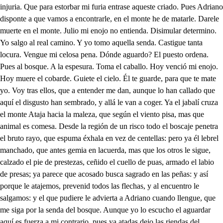
allá le van a coger. Ya el jabalí cruza el monte Ataja hacia la maleza, que según el viento pisa, mas que animal es comesa. Desde la región de un risco todo el boscaje penetra el bruto rayo, que espuma éxhala en vez de centellas: pero ya él lebrel manchado, que antes gemia en lacuerda, mas que los otros le sigue, calzado el pie de prestezas, ceñido el cuello de puas, armado el labio de presas; ya parece que acosado busca sagrado en las peñas: y así porque le atajemos, prevenid todos las flechas, y al encuentro le salgamos: y el que pudiere le advierta a Adriano cuando llengue, que me siga por la senda del bosque. Aunque yo lo escucho el aguardar aquí es fuerza a mi contrario, pues ya atadas dejo las riendas del caballo en aquel tronco, mas ya presuroso llega Placido, y para buscarme ligeramente se apea. Pues nos encubre Adriano aquesta verde trinchera de esmeralda, que abrió el Mayo, por fortificar la selva: de la lengua la arrogancia remite a la diligencia de la espada. Eso deseo. Entre aquestas árboledas se emboscan. Esto es, que vienen siguiéndonos ya. Pues entra tú por ese laberinto, que ha enredado la maleza del monte, que yo te sigo en sabiendo que se alejan. Menos estorbo hallaremos así. Luego doy la vuelta. Para lograr mi venganza es más remota, y secreta aquesta parte del bosque: mas penetrar su aspereza tan intrincada, Adriano no ha de poder, y así es fuerza para salir al camino volver a cobrar la senda, aunque el Sol quiere ponerse: hacia aquel rebazo sueña el estruendo de la caza. A tan espanto a fiera alcanzarla no es posible, que atrás el viento se deja. Ruido siento entre las ramas debe de ser que se acerca mi enemigo, pues el brío, y la espada se prevengan. Mas viendo un ciervo enramado de puntas, me elevo en el vejetativo bajel es de jarcías, coronado del Dios que persigo osado. en su frente la figura veo, y mi discurso apura, que labra en sola una pieza la vasa naturaleza, y la imagen la escultura. Como tiemblan a mi voz las aras de ese, que ignora mi fe? por librarse ahora, su cruz funda en la feroz testa de un bruto veloz: ya aunque al cielo que contemplo me atreva con duro ejemplo, al quererle derribar, como alcancaré el Altar siendo fugitivo el Templo. Luego si halla resistencia en tan adversa fortuna, ya va descubriendo alguna vislumbre de providencia: y quien hace, que en prensencia mía el animal aguarde, borrara con nuevo alarde en mí las señas de infiel, pues pado quitarle a él los resabios de cobarde, Adore este coronado Rey, que mostrando seberos en ojos, en vez de archeros viene de ganchos cercado: sino es que me ha presentado (sabiendo que le persigo) la batalla, y trae consigo de picas ese escuadrón, para que las armas son si se rinde el enemigo? Halla el más viejo anima! de esa especie, en los ganchosos números de sus copiosos años la suma cabal; mas tú por ser inmortal, sin cuenta a tu frente añades el que autor de las edades las cifra en ti todas juntas? y ansi no suman tus puntas lustros, si no eternidades. Mas bruto veloz, porque me dejas tan presto? espera. como es viento tu carrera cuando ya es fuegó mi fe? pero yo atrás te dejé, aunque tu igualas al viento, que puesto que alcancé atento al Dios con que ufano vas, en menos distancia, mas corrió mi conocimiento. Qué haré, que ya con la fría noche el mundo se cegó, y el Sol para mi salió, cuando a otros se muere el día; aguardaré la porfía de Adriano; mas si he visto la nueva luz, que conduisto porque tan remiso estoy? buscando el Bautismo voy para Confesar a Cristo. JORNADA SECUNDA Teodora? Placido, que te cansas en porfiar, mis dioses he de adorar, y entrega al tuyo tu fe, que son pensamientos vanos, que tenga culto debido un Dios que no es conocido entre los Dioses Romanos. Perdona justas licencias, y advierte que los sentidos de la urilidad vencidos estiman las experiencias. Apolo ese Dios luciente, que por nuestro bien camina, siendo su estación divina. salud de la humanajente, da en cada rayo un tesoro en nuestra común fatiga, el rojo campo lo diga, sazonando espigas de oro: y para el comercio humano en divtintos Horizontes, vuelve el alma de los montes rubio metal grano agrano. Baco en pan; panes opimos, si de su poder teríes, da colecha de rubies de sus dorados racimos. Flora, porque más te admire, hace en suaves olores monumentos de las flores adonde el Fénix espire: y si en su muerte olorosa las aromas escogiera, por calámbucos pidiera los capillos delarosa. Si efectos tan claros ves, y el Dios que tu pecho abona da espinas en la Corona, y da clavos en los pies, y esto lo advierte el sentido de ese Dios que has confesado, que aunque fuera imaginado me diera horror lo creído; como tu engaño desea que nos perdamos los dos, si los bienes de ese Dios no hay sentido que los crea? Si me tuvieras amor como Dios manda, perfecto, tuvieras mejor concepto de lo que te esta mejor. Aunque te estimo Teodora, por tu agradable hermosura, otra belleza más pura es la que mi pecho adora. Tu alma imagen de Dios adoro, mi amor advierte, porque viva de esta suerte amor eterno en los dos Ese Dios lucero ardiente que ve Regiones distintas, hace el mismo bien que pintas a los de ley diferente. Si le ultraja, si le adora el bárbaro más feroz, verás que en curso veloz le alegra, y sus campos dora. Pues si es repetida luz, sin premiar, ni castigar, y es luz que pudo eclipsar el Dios que murió en la Cruz, será su hermoso arrebol bello precursor que diga; que hay solo un Dios que castiga a los que adoran al Sol, Luz de Dios el Sol recibe, del solo es bien que la espere, y es turbarse cuando muere confesar que muere, y vive: porque acabarse, y morir sin majestad superior, no le diera al Sol temor para dejar de lucir. Mas confiesa la verdad, viendo que Cristo padece, y en cada luz que escurece pregona su eternidad. Pues si este Dios ultrajado por nuestra eterna salud, pudo en su misma virtud dejar al Sol eclipsado. Si tu Fe este bien merece, dime que poder tendrá si resucitado esta quién muriendo le escurece? A estas flores (dueño mío) blancas, azules, y rojas, que en las conchas de sus hojas beben al Alba el rocío, les dice esa luz vestida de resplandores tan claros, mirad que salgo a avisaros que debéis a Dios la vida. Y ellas que aliento reciben con cada nuevo arrebol, pasan más allá del Sol a confesar por quien viven. Dos hijos por prendas bellas de nuestro amor nos ha dado el Dios que yo he confesado, Dios del Sol, y las Estrellas. Advierte el bien de los dos, que sobre esas luces puras ofrece glorias seguras a quien le confiesa Dios. Confesarle, es merecer; sin fe, quién podrá gozar? La escala para alcanzar es comenzar a creer. Bienes ofreciendo estas eternos; pues dile aquí que me dé algunos a mí, por señal de los demás: que si estriba el merecer en llegarle a confesar, dile que me empiece a dar, y le empezaré a creer. Y pues tiene el bien sobrado, haganos bien a los dos, o pensaré que no es Dios quien se paga adelantado. Si en esos Cielos serenos tanto bien tu Dios guardó, para que aguarda que yo le pida, teniendo menos? Sabes que vengo a creer? Que tu Dios quiere sacar de lo que yo le he dar el bien que me ha de volver; conque la verdad infiero que necesita de mí, pues esta aguardando aquí a que yo le dé primero. Y si se compra el tesoro de los Cielos, con la Fe, con ella lo compraré de los Dioses que yo adoro. Perdone lo entretenido, porque en semejantes casos desterrar lo lastimoso fuera descortés agravio. Pierda el gracejo la voz, que fuera necio embarazo, cuando el dolor los ocupa que tropezara en los labios. Tus campos señor, o Cielos! si dividio vuestra mano la tierra del fuego, como son un elemento entrambos? Todos talados se miran al incendio de los rayos, pues con mayor monarquía el fuego en su Globo cuarto, que con tirano poder quiere elementos vasallos. Bajo a llevarse la sierra, y temiendo lo pesado, la ha reducido en pavesas, para que suba volando: tan polvo, y cehiza son, señor tus mieses, y campos, que es un dolor cada espiga, y una mememoria cada árbol. A los cuartos de tus casas, de Troya ardientes a magos, por huéspedes de apolento Salemandras les echaron. En los cedros olorosos, de tantos techos dorados, pudiera el Fénix caduco hallar últimos descansos. Mas aunque viviera el Fénix, solo pudieran hallarlo en la invencible paciencia con que tú me has escuchado. Y mis hijos? . Los pastores del incendio los sacaron, por dar a entender los cielos, que hay en desdichas milagros. Muda me tiene el dolor. Toma Julio, que regalos de Dios, se han de agradecer con las obras de sus manos; todo es de Dios, todo es suyo. Mira que soy tu criado, y nací para servirte. Pues esa lealtad te pago, con albricias de que Dios se acuerda de mí. Sitanto valor te dan las desdichas, corazón tienes bizarro para provar un donaire por falsa de tus trabajos. Perdiósele a un labrador toda la cosacha un año, y por consuelo un amigo le dijo, advertid fulano, que Dios se acuerda debos: y respondió despechado, en otra vez que se acuerde quedo destruido. Alabo el donaire, más condeno los pensamientos tan bajos, de quien tesoros divinos los busca en bienes humanos. Hay semejante locura! cuando tu Dios te ha quitado tantos bienes aún te excusas de la ocasión de llorarlos? Señor, lo que dejo el fuego no fue piedad, fue cuidado, pues pasando por el aire dio veneno a sus espacios. Tan inficionado queda, que parecen tus ganados. que respiran basiliscos, y todos se están mirando. Tan inmóviles los vimos, que presumen los collados para preciarse de montes, que son los toros peñascos. Tus blancas ovejas, siendo pura nieve por lo helado, aún no la derrite el Sol, porque ya la nieve es mármol. La que los cristales bebe, siendo las aguas contagio, por duro cristal de roca, vende sus bellones blancos. La muerte hambrienta, y feroz, siendo las vidas su pasto; disfrazada en los tomillos, dio acada pímpollo un lazo. Dice el encarecimiento viendo sin dueño un rebaño, como obejas sin pastor, y aquí pastores sobraron: tan suspensos, y tan mudos, que los montes largo espaci