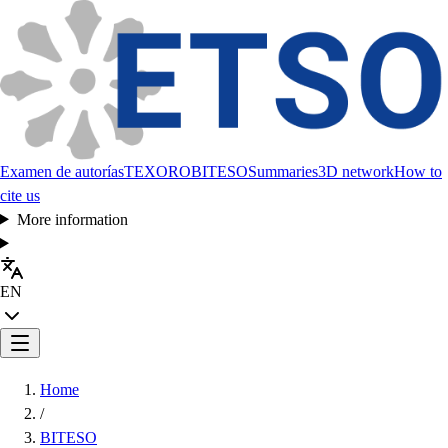
Examen de autorías
TEXORO
BITESO
Summaries
3D network
How to
cite us
More information
EN
Home
/
BITESO