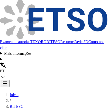
Examen de autorías
TEXORO
BITESO
Resumos
Rede 3D
Como nos
citar
Mais informações
PT
Início
/
BITESO