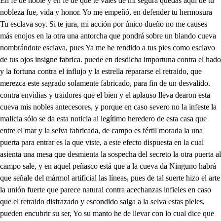
En fe de noble y en fe de que te vales de mí segura quedas aquí de tu nobleza fue, vida y honor. Yo me empeñó, en defender tu hermosura Tu esclava soy. Si te jura, mi acción por único dueño no me causes más enojos en la otra una antorcha que pondrá sobre un blando cueva nombrándote esclava, pues Ya me he rendido a tus pies como esclavo de tus ojos insigne fabrica. puede en desdicha importuna contra el hado y la fortuna contra el influjo y la estrella repararse el retraido, que merezca este sagrado solamente fabricado, para fin de un desvalido. contra envidias y traidores que el bien y el aplauso lleva dearon esta cueva mis nobles antecesores, y porque en caso severo no la infeste la malicia sólo se da esta noticia al legítimo heredero de esta casa que entre el mar y la selva fabricada, de campo es fértil morada la una puerta para entrar es la que viste, a este efecto dispuesta en la cual asienta una mesa que desmienta la sospecha del secreto la otra puerta al campo sale, y en aquel peñasco está que a la cueva da Ninguno habrá que señale del mármol artificial las líneas, pues de tal suerte hizo el arte la unión fuerte que parece natural contra acechanzas infieles en caso que el retraido disfrazado y escondido salga a la selva estas pieles, pueden encubrir su ser, Yo su manto he de llevar con lo cual dice que al mar te arrojaste, y que al querer detenerte porque fueras la que a toda remediaras, y para y para que libertarás, sus esclavitudes fieras, ciega con tu mismo llanto y con tus razones loca, te arrojaste de una roca, dejándome solo el manto y porque nadie este intento penetre, y porque no esté arriesgado, yo seré, quien te sirva el alimento no hay fineza que no deba, en breve tiempo a tu pecho cuando sólo se hubiera hecho para este caso la cueva fábrica era misteriosa, Dale el manto Toma el manto, que será seña muy propia. hoy mi que la lastimosa, por esos contornos. Quiera el cielo que tú Que no nos haga infelices. Quién la desdicha postrera. Mi vida daré por ti Serás fino? El más constante Temo. ¿Qué temes? Dante que no te olvides de mí Ese es fingido recelo. hace infeliz. Noble soy, Quiero bien. Amando es doy. Quién lo asegura tu cielo Pues vete fingir mi muerte. Fingiré de tal manera que yo mismo lo creyera, a por dejar de verte Adios, de hasta que acabo llegue de mi noble empeño Aquí esperaré a mi dueño Aquí volverá tu esclavo pues que de mis patrios lares, me roba injusta traición veré si en esta mansión, tendré sacros tutelares boveda, donde acredita el arte su perfección oculta hermosa región Quién te ocupa, ¿quién te habita por las seis claraboyas transparentes entran de rado seis nin Dríades que alternando cláusulas disponen un bayle, sardo con diversos lazos, y en tal proporción que acabando de cantar repiten la velocidad por las mismas claraboyas donde entran saliendo bellas Las driades las criades de aqueste horizonte, que entrado y en monte son flores y estrellas alegres venimos, sueñas bajamos dejando los ramos verdes besamos, su hermosa tristeza nos tray, obedientes y es justo que alientes con esta fineza. propicias queremos cuando nos invocas, dejar de esas rocas, los fijos extremos festejen suaves, sus dulces prisiones fragantes canciones. acaban de desparecer de Floridas aves sagradas críades, ninfas, que en los árboles vivís, palideces del enero, candidezes de abril ad pero ya volando de aquesta prisión salís a lograr lo que a la tarde le quedaré de lucir, Pero pues criante dijo que en este escollo, qué fin, es de estas bóvedas, puerta hoy para poder salir al campo el mármol pretendo levantar para que así forceja con la peña, vea mi curiosidad de la gruta que está el oloroso, con fin en el foro, para pero aunque cobrando alientos abrirla intento el mármol, abrir, no bastan todas mis fuerzas a correr los yerros, no vale mi industria en el caso de esta violencia, decid deidades que de este seño las lobregueces vivís, quella ignorando al día del centro de la tierra sale Habrá quién me ayude Vulcano en un carro de acero a qué tirandos Leones, que abortan Quién eres tú que piadoso fuego por ojos, mis voces llegaste a oír narices y canta Vulcano soy que ha intrepidos golpes de ardiente lo contra ambiciones funebre, armas sangrientas di, gobernando a mis ciclopes, con animoso ardid, de las nubes Júpiter pido asustar, y herir, pues del Etna en las bovedas los rayos encendí, reformando en la fábrica, licencia del vivir. y viendo que en las cárceles de este albergue Civil, no puedes de ese por sido torpes yerros abrir, a dar vengo a que corran fáciles, como materia vi lucha con el peñasco, de la robusta practica, le rompe y se descubre que sudando aprendí, la campaña verde, Ya queda abierto transito poblada de árboles, para poder salir a esas riberas fértiles, que matizan una que ahora verás de aquí Vuelve a deliciosa selva, subir en y dónde va buscándote, el carro por la voz infeliz dio criante, ejército de militares mil, ruido de cajas pero sin riesgo trágico, quedas segura aquí. aunque la noche orrisona vuelve a su mester se en tu centro traiga funesta lid, Qué furiosos los soldados me buscan? ¡Ay infeliz! que hombres y estrellas a un tiempo se conjuren contra mí, pero discordes, sin duda van volviendo contra sí, sus armas fraguando altos el vivo ardor de un motín, mientras en esos peñascos parece que llega a oír vientos repitan los vientos. puso En mares y en tierra. Arma arma, guerra, guerra. a los darme Y con desasosiego o fuego hiera el fuego el agua pues que las iras fragua arma arma, En vientos entierra guerra guerra. En fuego y en agua arma, arma arma, arma. A tanto tropel, a tanto Sangriento abismo Civil, suceda la noche que en tan horrorosa lo serán las tinieblas que lleguen a desir el furor desordenado noche, si merece el alivio de tus sombras saliendo a presidir, con el silencio, y el sueño que es tu opuesto genito, de lo profundo del coliseo va subiendo la noche sobre una le- chuza que no bate las alas hasta su tiempo y como su va desplegando su manto negro todo dibujado estrellas de suerte que cubra todo Noche, saliendo a la noche como bostezo oscuro de las frías cabernas, donde es el ocio morador confuso Tinieblas a esgrimiendo sobre el inquieto, pues que cegando a las luces en su tropiezo repidió su orgullo. ocupa sus horrores en él fácil estudio, con que el viento disuelve, la siempre vana, claridad que tuvo a del sueño apacible, a del silencio mudo a cuyos dos afectos de blandas plumas ocultó el arrullo, suspende su movimiento y empieza impulso descubre debajo de ellas dos niños el uno el sueño que estará sembrando adormideras, y el otro el silencio que tendrá una ave presa por el cuello con mano, no impidiendo su exercicio, que pronuncien su acero Sueño el sueño te responde como cuidado tuyo que sólo se compone de los descuidos que consiente el mundo. Si también habla el silencio que siendo tu atributo funestos idiomas, encuentra voces que ignoro el insulto. Desde la triste arena sueño que muerte el Leteo inmundo sembrando blancas flores helada nube de los ojos subo. suspendiendo a las aves sus canoros anuncios, a su y suspirando sombras endechas formo del horror que infundo diciendo todos juntos que la noche el silencio y el sueño visten delito los vientos que asombros arden, los campos que inundan sustos, Mas, pues ya salió la noche a ocultar, ya confundir con el silencio y el sueño o mala pie rayos de una injusta lid, vestida con estas pieles, que me podrán encubrir en la puerta de esta cueva procuraré distinguir, qué fin horroroso tengan peñascos y marina las voces; que antes hoy transmutase el teatro en el repetido sobre quién es habrá faroles encendidos enforma estando las luzes del Teatro confusas en la imitación de ser de noche y el foro será de marina para y pastores cantando y bailando y Bato, y selva villa nos rusticos Pues la noche alegre en nuestras cabañas, en glorias de tales sus astros dispara, vaya de fiesta de jubilo vaya Pues que la noche nos deja salir de muero cortijo, en busca del regocijo, cas siempre se aleja, de muero empescudamiento festejamos con mil sales a la gran deidad de Pales, bajo de nueso contento que la diosa nos envía Yo satisfecha, no esto Porque, Silvia? la curiosa andanza mía, de los montes en las cumbres arder encendidas seas, que importa que las veas, de no mudo a que santa Si por fantasticos modos temer tu perseño quiere vemos por si algo más sucediere, sin acordes bailemos cantando todos pues la noche alegre en nuestras te pastores, como bailáis cuando en esos montes veis las señas que no teméis? acaso las ignoráis, sabed que en aquesas playas, y en toda aquesta marina que está a sus costas vecina tiene estos atalayas, para que en toda ocasión de peligro evidente o público delincuente se niegue la embarcación al pretenda salir de esta isla, esto supuesto nuestro príncipe ha dispuesto prender buscar y ni quirir, a una mujer que hoy llegó a esta arena desde gracia y aunque hay que en su desgracia dice que al mar se arrojó? ay diversos pareceres y en esta contrariedad, por guardar su libertad la buscan esas mujeres que entre confusos el amores nuestra piedad solicitan, y el hallarla facilitar acaso viereis, pastores a una mujer peregrina que fugitiva y ansiosa se oculta temerosa desdichada camina Detenedla, suponiendo a toda que a todas nos libertáis a aquesta mujer halláis, Ved, que buscando, y volviendo vamos de día y de noche por entre troncos y penas sin él vayan de las dueñas, y sin él para del coche. Advertid que la buscamos, para común libertad. Válganos, vuestra piedad cuando infelices lloramos, y qué donosas plegarias, Tirso, yo me embobo al verlas, más brillan que las estrellas y pues que las luminarias de estos faroles que vemos nos ayudan a buscalla, no hay tal como empescudarla, todos juntos la busquemos. por diferentes partes Amor, suspended, zagales, de inútil cuidado la llama caduca, acento del amor que apagan mis flechas al aire violento que celan mis plumas cruzando los dos Proseguid, pastores aire con movim, de paso