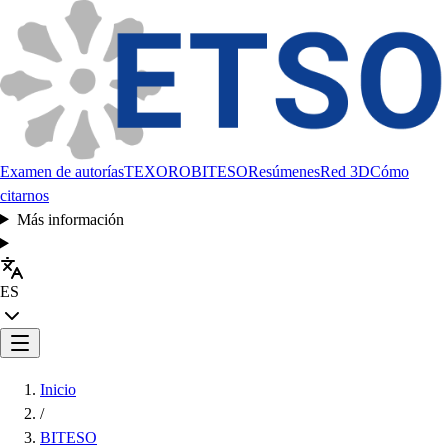
Examen de autorías
TEXORO
BITESO
Resúmenes
Red 3D
Cómo
citarnos
Más información
ES
Inicio
/
BITESO