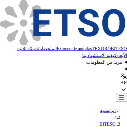
BITESO
TEXORO
Examen de autorías
الملخصات
الشبكة ثلاثية
الأبعاد
كيفية الاستشهاد بنا
مزيد من المعلومات
AR
الرئيسية
/
BITESO