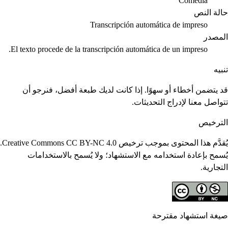
Comedia
حالة النص
Transcripción automática de impreso
المصدر
El texto procede de la transcripción automática de un impreso.
تنبيه
قد يتضمن أخطاء أو سهوًا. إذا كانت لديك طبعة أفضل، فنرجو أن
تتواصل معنا لإدراج التحديثات.
الترخيص
يُقدَّم هذا المحتوى بموجب ترخيص Creative Commons CC BY-NC 4.0.
يُسمح بإعادة استخدامه مع الاستشهاد؛ ولا يُسمح بالاستخدامات
التجارية.
صيغة استشهاد مقترحة