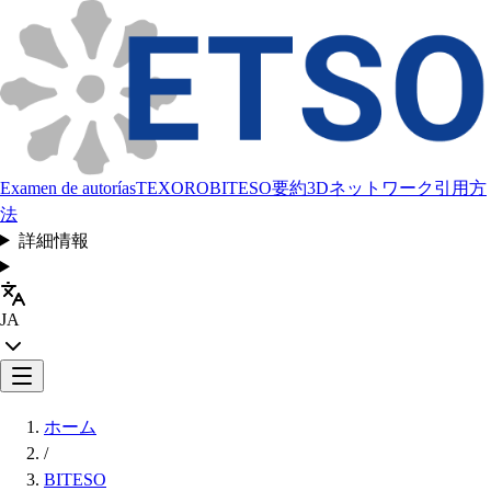
Examen de autorías
TEXORO
BITESO
要約
3Dネットワーク
引用方
法
詳細情報
JA
ホーム
/
BITESO