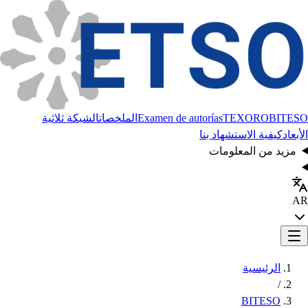
BITESO
TEXORO
Examen de autorías
الملخصات
الشبكة ثلاثية
الأبعاد
كيفية الاستشهاد بنا
مزيد من المعلومات
AR
الرئيسية
/
BITESO