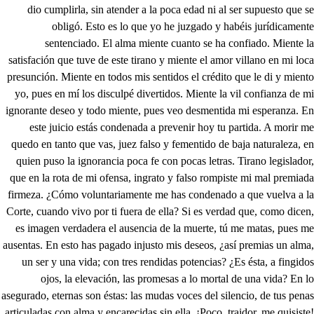
meza. ¿Cómo voluntariamente me has condenado a que vuelva a la Corte, cuando vivo por ti fuera de ella? Si es verdad que, como dicen, es imagen verdadera el ausencia de la muerte, tú me matas, pues me ausentas. En esto has pagado injusto mis deseos, ¿así premias un alma, un ser y una vida; con tres rendidas potencias? ¿Es ésta, a fingidos ojos, la elevación, las promesas a lo mortal de una vida? En lo asegurado, eternas son éstas: las mudas voces del silencio, de tus penas articuladas con alma y encarecidas sin ella. ¡Poco, traidor, me quisiste! Y tampoco que es ya ofensa, pues queriendo yo quererte no has querido que te quiera. No con tanta ingratitud pagó su hospedaje Eneas, que él se ausento, pero tú me envías cuando te quedas. Yo me volveré a la Corte, duro corazón de piedra, por castigar con olvido mis intrantes finezas y porque no diga el mundo con voluntarios desvelos jurídicas inclemencias. ¡Señora! ¡Ah, mi bien! ¡Ah, Laura! ¡Oye, escucha! ¡Ingrato! Suelta, que me pierdes por tu gusto y no es justo que me tengas. Padre y señor, ya me vuelvo. ¿A dónde? Laura, pluguiera a Dios que sin replicarme, obediente me creyeras. ¡La Infanta viene! Prevén tu disculpa o tu defensa, que yo disculparme pienso con solo tu inobediencia. Ahora sí que verás si viene Enrico con ella, que es estimar al que quiere y ofender al que desprecia. Ahora sí, que también antes puedes ver. ¿Qué intentas? Pagar en sangre vertida los delitos de mi lengua: como juez te ofendí y como amante me queda el dolor en la disculpa y acero para la ofensa. ¡Suéltame el brazo! ¡Detente! Que te he de ser tan opuesta que no quiero que te mates solo porque lo deseas. ¡La Infanta! ¡Helo de matar! Huye, que es fingido. ¡Espera! ¡Huye, que te mataré! El demonio que lo entienda. No he visto en toda mi vida tan hidalgo corazón ni bondad tan conocida. Este es, Señora, el herido. Muy bien le conozco ya. ¡Ay, Dios! Reventando está por hablar. ¿Habéis sabido quién es? Y no lo he preguntado y lo he llegado a saber, que en su trato y proceder, cuanto puede ha mostrado, y con muy justa aprobación. Viven los que nobles nacen, pero solo en lo que hacen vengo a juzgar lo que son, porque ha de ser extremada si llega a ser conocida más la virtud adquerida que la nobleza heredada. Y quiero en nuestra amistad que sea esta obligación hija de mi inclinación, y no de su calidad. De suerte se halla aquí, que pienso que se estará conmigo y que no será tan presto. Créolo así. Lo mismo pienso hacer yo. ¿Y cómo habéis permitido que Laura no haya cumplido la palabra que me dio? Solo el amor la disculpa. Fácilmente os creeré, Federico, que yo sé que nació de amor su culpa. Ella se ha de declarar, y pienso usar de un ardid amor, paciencia y sufrid, si es que os queréis conservar. Carlos fue, Señora, aquí juez, y de parecer que se debía volver, dejándome solo a mí. No están conformes los dos. Mis celos se van templando y mi amor acrecentando. Mi vida, Carlos, sois vos. Ahora es tiempo, Señora, de hablar en mi casamiento porque conozca el intento con que mi alma la adora como a dueño verdadero de cuanto soy y seré. Como lo dices lo haré, porque a Carlos también quiero despojar de su esperanza, por lo que tu amor es justo, y por la parte de gusto que igualmente nos alcanza. ¿Cómo te va en tu pasión? Aborreciendo de suerte, que veo en Carlos mi muerte y la suya en mi intención; y es, señora, de manera que por no haberle querido dejara de haber nacido si en mí imposible no fuera. Afuera dejen la danza, que se resfría. Esta es la familia mía, que os viene a regocijar. No será cosa que aporte rustiqueza mal regida. Si acá tenéis esta vida tarde volveré a la Corte. Esta Infanta se lleva la flor que los otros no. Yo he de llegar. Eso no. Mira que estáis atontado. Soy el marido y me ha mandado el cura que hable yo. Sois un jumento. ¿Hay tal dar en mí? Siempre habráis a tiento. Pues jumento o no jumentoel macho tiene de obrar. Mira, ¿quéhabéis de pedir? ¿Qué? Justicia y elementos. Mal año para milientos letrados en rehortir. Gila y yo, señor, venimos a que nos den grano esta que también lo mandara. Y si no, nos despedimos Apartaos, necios, de ahí. ¿No veis que está aquí la Infanta? Pues la señora elefanta nos hará justicia aquí. ¿Qué pedís? ¿Justicia y qué? Y mal año que os de Dios. Y mal año. ¿Estáis en vos? ¡Dejadme hablar! ¡Lo diré! Qué bondad tan ignorante. ¿Qué habráis aturdido? Pues me doy por cohondido. Echaos vos acá delante. Lo que queremos pedir es justicia y elementos a Dios y al Rey. Alimentos deben de querer decir. Este de las vigarradas que está con esto otro acá es un jodío de allá que se anda a dar cuchilladas. Y tal fue la que le dio en buen hora se contado al pobre de mi velado que un ojo se le saltó, y dicen que ha de vivir atontado y atordido. He le aquí el ojo escurrido que no me deja mentir. Mire, su mostrosidad, si es razón que lo sostente parezca aquí el delincuente. ¡Llámenle! A Guarín llamad. ¿Por qué codician los reyes, si así en esta rustiqueza se vive mayor grandeza, otra vida ni otras leyes? Yo, Federico, hasta ahora os culpaba retirado y ya estaréis disculpado para conmigo. Señora,aquí con esta aldeana republicana me entretengo y paso con lo que tengo contra la ambición humana. Aquí estoy servido y mando y , aunque es esfera más corta, lo que sobra poco importa. Y vos, señora, quitando con el gusto del placer los estorbos del vivir, y vivo para morir con limitado poder. Como sabio os gobernáis, como cuerdo discurrís, bien las cosas advertís y como prudente obráis. Muy sin aliento llegáis. ¡Vive Cristo que mentís! ¿Qué es lo que de mí sentís que de esa suerte habláis? Lo que es sin aliento, no, pero vengo a no sé qué y soy mortal y, aunque sé que no he sido creo yo, algunos por alargar el día del quemadero suelen ensartar y quiero, sino temer, recelar. ¿Has herido a este hombre que está aquí? Un cinturazo le di, sino es que se le ha caído. ¿Qué le pedís? Elementos. Otro mundo en su poder deben de querer hacer. ¡Qué hermoso par de jumentos! Por aquí quiero encajar lo que mi amo fingió. También se los pido yo por él me quiero matar, por él me quiso matar mi amo. Y después que vi suya resuelta intención me palpita el corazón y no soy señor de mí. Y si también los lacayos ganamos lo que comemos démelos él, pues nos vemos si el tonto yo con desmayos. ¿Qué es lo que ganáis sirviendo? Catorce ducados gano en invierno y en verano. Pues di, ¿qué sirves perdiendo y no ganando? Mandar por tu vida quiero yo que te den ciento. ¡Eso no! Mis catorce me han de dar. Ciento son más. ¿Más? Sí, Antón. Pues, por Dios, que tomo y vengo y a mis catorce me atengo. Dalle a vuestra perdición. ¿No puede ser, Gil mío, que estos que parecen dados no sean tan buenos ducados como los que yo tenía? Sírveme a mí. ¿Tiene ganado? No, pero yo lo tendré.´ Sí porque, si no, no iré si tengo de estar sobrado. Solos os quedad aquí Laura y vos. Esperad fuera. Aquí escucharlos quisiera sin que me vieran a mí. Ahora es el tiempo, amor. Asiste en esta consulta por mi parte o dificulta mi vida con tu rigor. ¿Conocéis a Enrico? Así me supiera conocer a mí. Vime en el placer de su bautismo y corrí, si mal no me acuerdo yo, cañas en su nacimiento en un pedazo de viento que en cuatro pies me movió. Tan velozmente corría que, del partir al parar, sin poder determinar, la vista se confundía. ¿Y sabéis su calidad y su hacienda? Sí, señora. Siempre supe cómo ahora su sangre y su cantidad. También sabéis que le quiere mucho mi hermano y que alcanza favor de su privanza con que a muchos se prefiere. Todo, señora, lo sé. Y yo también que restaura su quietud, si hacéis que Laura el sí y la mano le dé. No pudiera vuestra Alteza con diferente favor, y calificar mejor, el alma de mi nobleza. Y es tan generosa ya en el dar y el persuadir que encubre con el pedir las grandezas con que da.