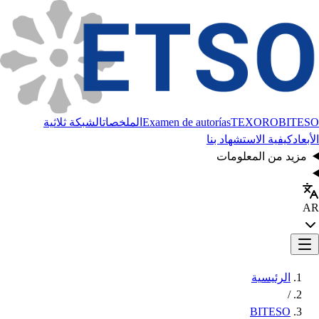
BITESO
TEXORO
Examen de autorías
الملخصات
الشبكة ثلاثية
الأبعاد
كيفية الاستشهاد بنا
مزيد من المعلومات
AR
الرئيسية
/
BITESO