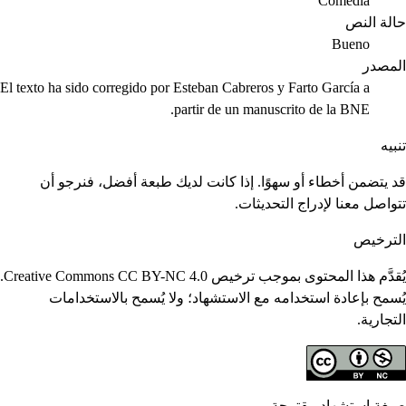
Comedia
حالة النص
Bueno
المصدر
El texto ha sido corregido por Esteban Cabreros y Farto García a
partir de un manuscrito de la BNE.
تنبيه
قد يتضمن أخطاء أو سهوًا. إذا كانت لديك طبعة أفضل، فنرجو أن
تتواصل معنا لإدراج التحديثات.
الترخيص
يُقدَّم هذا المحتوى بموجب ترخيص Creative Commons CC BY-NC 4.0.
يُسمح بإعادة استخدامه مع الاستشهاد؛ ولا يُسمح بالاستخدامات
التجارية.
صيغة استشهاد مقترحة