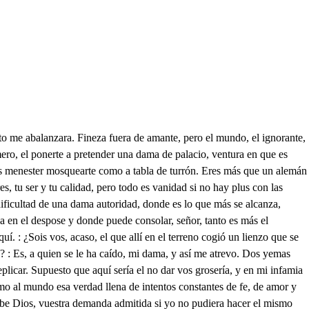
tas razones, libre siempre en la inquietud de las forzosas pasiones de su ardiente juventud? Según el Rey, ha sentido el ver tan triste a su alteza en sus penas ofendido; su misma naturaleza parece que se ha vestido. Tanto al verla se desalma con los sentidos en calma, justo premio a su obediencia, que en recíproca asistencia vive en dos pechos un alma. Tanto deben tus tristojas a la inquietud de mi pecho, que con [Así en el manuscrito. Es evidente que falta texto] parece que te le debo y que no hay hermana, advierte, imposible en tu deseo como del poder humano no excedan tus pensamientos. Resérvale al sol su luz y deja a los elementos sin reprimir su poder, sus incasables efectos, y pide atrevidamente asustada a lo que puedo, y que es el fénix verás pequeño encarecimiento. Si quieres galas, Milán que ha de quedarse, prometo de sus telas de oro rizo, encarecido y desierto si joyas tantos diamantes brillarán en ti que el cielo los consulte a sus estrellas ardientísimos luceros. Si divertirte pretendes, haré que te junten luego por ti sola en todo el mundo los más lucidos ingenios, y si a la caza te inclinas, verás en montes diversos lisonjera la codicia de mis ventores ligeros. Si quieres volar, no son tus altivos pensamientos tan prestos como las alas de los pájaros que tengo. Verás Ícaros de pluma, no fatigados del fuego, asaltar la esfera a puntas acuchillando los vientos y la garza fugitiva tras su arrebatado vuelo bajar herida y medrosa ensangrentando elementos. ¡Pide, inclínate, apetece! Verás en mi entendimiento con el gusto de agradarte disculpados tus extremos. Hermano, si ya en mis penas puede ser el sentimiento insufrible, es viendo en ti tan sentidas las que tengo. Natural condición mía es ésta, y cuanto más quiero divertirme, crecen más mis no entendidos desvelos, y tan sin causa se aflige mi vida en lo que padezco que milita en mis tristezas ocioso mi pensamiento. ¡Divertid a Margarita! ¡Músicos, cantad! Que quiero ver si se introduce a voces en sus penas el remedio ¡No cantéis más! ¡No cantéis! ¿Otro tono alegre y nuevo? De ninguno he de gustar. ¡Dejadme sola! Idos, luego. De nada gustas Señor, cuanto es posible me esfuerzo y no puedo más. Enrico, publica en todo mi reino que el que con mayores fiestas, más arte y mejor ingenio divertiere a Margarita tendrá en mí por justo premio cuanto quisiere pedirme. Así lo hare. Dete el cielo, en breve círculo de oro el más dilatado imperio. Enrico, deja a mi hermano en su cuarto y vuelve luego. Inquietudes de mi vida, ¿por qué me aflijáis? ¿Qué es esto? He de morir por hacerles resistencia a mis deseos. ¿Qué tirana potestad es esta, que en mis intentos a mí contra mí, me quita la jurisdición que tengo? Un hombre, un ser, una vida forman rigores opuestos contra el natural discurso de un fácil entendimiento. No me ha dado el cielo a mí por su universal decreto libre