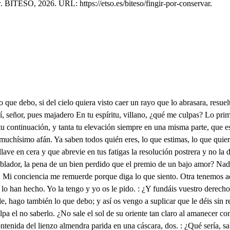
r
. BITESO, 2026. URL: https://etso.es/biteso/fingir-por-conservar.
nder. : Yo a defenderme. : Mirad. : Ya no hay que mirar. : Por noble os quiero avisar, que si para persuadir cortés he sido en pedir, cruel sé también matar. ¡Hoste, puto! Lo que sé es que primero estaré sobre mi sangre en el suelo, que a nadie de este lenzuelo que en mi vida vincule vuestras manos, persuadidas, están a ser homicidas. Y así, no le quiero dar por tener con qué limpiar la sangre de mis heridas. No saquéis la espada aquí, que estos que vienen conmigo os han de matar, y a mí sólo me toca el castigo, pues yo sólo me ofendí. Dice muy bien, juro a Dios. Mañana quiero salir al campo a reñir con vos, y porque podamos ir disimulados los dos, démonos fingidamente las manos. : Con tal amigo no hay humano inconveniente. ¿Dónde espero? : En el postigo de la vega hacia la puente. : Nunca menos esperé de vos. A las diez del día aguardo. : A las diez iré. : ¡Qué nobleza! : ¡Qué hidalguía! : ¿Diole ya? : Ya le cobré : Triste de él si no le diera. : ¿Dístele la mano? : Sí, de amigo. : ¿Quién tal creyera? En toda mi vida vi conformidad tan ligera. Relámpago de amistad pareció en la brevedad: en la mitad de la injuria, del enojo y de la furia se apareció el amistad. Pero ya que te has librado del rayo, pon tu cuidado en otra mujer, señor, adonde sea tu amor palpablemente premiado, que eres forastero. Teme que éste con celos se queme, y hay mozas en el lugar de pesares al quitar que están diciendo: ¡cómeme! Treinta te traeré yo aquí, todas sin madre y sin tía. Pues, ¿eso qué importa? Di. No haber quien a sangre fría diga que miren por ti. Siempre amonestan gruñendo que hay veces y enfermedades, y aunque ellos entren queriendo enfrenan las voluntades escuchando y advirtiendo: dama huérfana es gran cosa. Con una esperanza honrosa me divierto y me entretengo. A la posesión me atengo, que es más breve y más gustoso. ¿Eres, Guarín, consejero o criado? Lo postrero. Pues quien sirve no aconseja. No está dos dedos de hereje un amante verdadero. ¿Vístese el rey? Ya se viste, y ahora van a llamar los músicos. Si está triste, eso es querer aumentar la pena en que el alma asiste, que la música es acción que aumenta cualquier pasión del alma en su mismo ser. También se deja entender, comprobada esa razón, que crecerá su alegría si la tiene. Alegre estaba ayer, y así lo decía. Todo lo que empieza acaba, y no es siempre un mismo día que como al amanecer se sigue el multiplicar la luz del sol su poder, así también un pesar se sigue siempre a un placer. Un filósofo decía, cuando en el mal padecía, que entonces contento estaba, porque allí solo esperaba los gustos que no tenía. Y así el triste asiguarse puede de que ha de alegrarse aunque el bien en lo futuro venga, pues solo es seguro lo que tarda en esperarse. Solo en la Infanta parece que en su continua tristeza sin esperanzas padece, y en tan superior grandeza dudo la causa. ¿Merece a lo menos su virtud vivir por jus