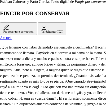
Esteban Cabreros y Farto García. Texto digital de
Fingir por conserva
FINGIR POR CONSERVAR
Proposer une correction
Télécharger TXT
Accueil
¿Qué tenemos con haber defendido ese lenzuelo a cuchilladas? Hacer lo que debo, si del cielo quiera visto caer un rayo que lo abrasara, resuelto me abalanzara. Fineza fuera de amante, pero el mundo, el ignorante, chamuscado te llamara. Cayósele en el torrero a mi dama de la mano. Sí, señor, pues majadero En tu espíritu, villano, ¿qué me culpas? Lo primero, el ponerte a pretender una dama de palacio, ventura en que es menester mucha dicha y mucho espacio sin otra cosa que hacer. Tal es tu continuación, y tanta tu elevación siempre en una misma parte, que es menester mosquearte como a tabla de turrón. Eres más que un alemán en Escocia forastero, aunque brioso y galán, de poquísimo dinero y de muchísimo afán. Ya saben todos quién eres, lo que estimas, lo que quieres, tu ser y tu calidad, pero todo es vanidad si no hay plus con las mujeres. Ama, pero a la ligera, a mujer a quien le digas que estampe la llave en cera y que abrevie en tus fatigas la resolución postrera y no la dificultad de una dama autoridad, donde es lo que más se alcanza, esperanza de esperanza, en premios de eternidad. ¿Cuánto más vale, hablador, la pena de un bien perdido que el premio de un bajo amor? Nada en el despose y donde puede consolar, señor, tanto es más el sentimiento cuanto es más lo que se pierde. ¡Qué cansado atrevimiento! Mi conciencia me remuerde porque diga lo que siento. Otra tenemos aquí. : ¿Sois vos, acaso, el que allí en el terreno cogió un lienzo que se cayó a Laura? : Yo le cogí. : Los que con vos han reñido sin obligación lo han hecho. Yo la tengo y yo os le pido. : ¿Y fundáis vuestro derecho? : Es, a quien se le ha caído, mi dama, y así me atrevo. Dos yemas tiene este huevo. : Vos, caballero, con darle me obligáis, y yo, en llevarle, hago también lo que debo; y así os vengo a suplicar que le déis sin replicar. Supuesto que aquí sería el no dar vos grosería, y en mi infamia el no cobrar. ¿Laura es vuestra dama? : El ser forastero solamente disculpa el no saberlo. ¿No sale el sol de su oriente tan claro al amanecer como al mundo esa verdad llena de intentos constantes de fe, de amor y lealtad? : En duplicados amantes contiene esta voluntad, y juzgo a la contenida del lienzo almendra parida en una cáscara, dos. : ¿Qué sería, sabe Dios, vuestra demanda admitida si yo no pudiera hacer el mismo cargo a la culpa del dejarme convencer? Y así os daré por disculpa la que vos podéis tener: desde que en Escocia estoy, verdadero amante soy de Laura. : ¿Cómo? Esperad, ¿Laura os tiene voluntad? : El alma sé que la doy, pero en el quererme a mí soy indigno, y no lo creo. : ¿Y a mí conocésime? : Sí. : Pues, ¿cómo a lo que deseo os atrevéis? : Porque vi un cielo que me inclinó en quien ya me arrebató el ángel inteligencia de su divina presencia cuanto en mi ser le di yo, y mal podré convencerme con causa tan superior. : Pues yo habré de resolverme a castigar el error y a ofe