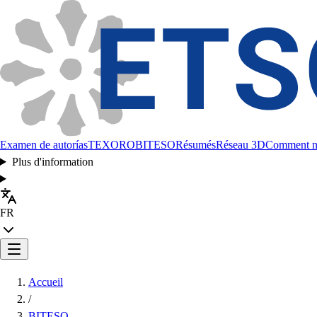
Examen de autorías
TEXORO
BITESO
Résumés
Réseau 3D
Comment no
Plus d'information
FR
Accueil
/
BITESO