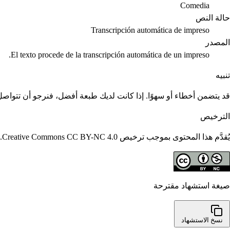
Comedia
حالة النص
Transcripción automática de impreso
المصدر
El texto procede de la transcripción automática de un impreso.
تنبيه
قد يتضمن أخطاء أو سهوًا. إذا كانت لديك طبعة أفضل، فنرجو أن تتواصل م
الترخيص
يُقدَّم هذا المحتوى بموجب ترخيص Creative Commons CC BY-NC 4.0. يُسمح بإعادة استخدامه مع الاستشهاد؛ ولا يُسمح بالاستخدامات التجارية.
صيغة استشهاد مقترحة
نسخ الاستشهاد