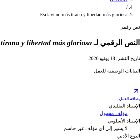
/
Esclavitud más tirana y libertad más gloriosa
نص رقمي
النص الرقمي لـ
tirana y libertad más gloriosa
تاريخ النشر: 18 يونيو 2026
البيانات الوصفية للعمل
بطاقة العمل
الإسناد التقليدي
مؤلف مجهول
الإسناد الأسلوبي
لا يشير إلى أي مؤلف
غير حاسم
النوع الأدبي