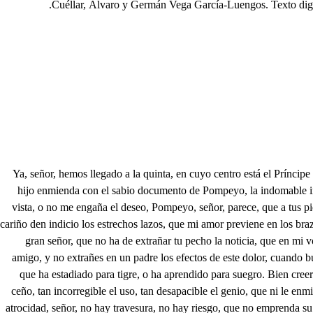
Cuéllar, Álvaro y Germán Vega García-Luengos. Texto dig
1. Ya, señor, hemos llegado a la quinta, en cuyo centro está el Príncipe logrando a tu quietud el sosiego, en la discreta enseñanza de la virtud de Pompeyo. Aquese cuidado solo me ha traído, que deseo saber si mi hijo enmienda con el sabio documento de Pompeyo, la indomable inclinación de su genio. Ya de mi venida está avisado, con que presto saldré de este laberinto, que en confusiones navego. 1. Si no me miente la vista, o no me engaña el deseo, Pompeyo, señor, parece, que a tus pies llega. Ya el miedo, entre las desconfianzas, sobresalta todo el pecho. Dame, gran señor tus pies. Pompeyo amigo, primero es bien, que de mi cariño den indicio los estrechos lazos, que mi amor previene en los brazos, que te ofrezco: qué hay del Príncipe? Señor. Qué dudas? habla, supuesto, que no me podrás decir tanto, como yo rospecho. Pues supuesto, gran señor, que no ha de extrañar tu pecho la noticia, que en mi voz pronunciara el sentimiento, te diré. Nada me digas, pues ya en tu confusión veo mi desgracia: hay hijo mío, con cuanto susto peleo Prosigue amigo, y no extrañes en un padre los efectos de este dolor, cuando busco corregidos sus defectos; y en su propia obstinación, cuando los dudo, los temo. Y teme bien, que el muchacho. es tan dócil, que sospecho, que ha estadiado para tigre, o ha aprendido para suegro. Bien creeréis de mi lealtad, que habrán sido mis preceptos, tan hijos de mi obediencia, como de mi fiel deseo. Mas de Roberto, señor, es tan indomable el ceño, tan incorregible el uso, tan desapacible el genio, que ni le enmienda el aviso, ni le reporta el consejo; cuya soberbia altivez. con voluntario despecho a su precipicio ofrece, lo que le niega a lo atento. No hay atrocidad, señor, no hay travesura, no hay riesgo, que no emprenda su malicia, que no ejecute su aliento, sin que a su condición fiera, ni a sus arrojos soberbios, basten a enmendar humildes las voces de mi respeto. El otro día, señor, a un Zagal de nuestro Pueblo, sin jugar quínolas, hizo pericón. Co Hízole de todos palos, y pericón quedo hecho. Tras Florilla mi mujer anda a respingos, y pienso, que ha conocido su flor. Y cuál es? La flor del berro. No hay Zagala, no hay mujer, que ya el valle pise ameno, ya el egiro alegre huelle, que descortés, o grosero, atrevido no profane, o no solicite fiero. Calla, calla (ay de mí!) calla, que me has traspasado el pecho; y aunque cuidadoso vine a saber de mi Roberto, no sé si te agradeciera el volverme sin saberlo. Qué es esto, Cielos Divinos? qué es esto, sagrados Cielos? porqué así me castigáis? Posible es, que en tanto empeño, no siendo mío el delito, ha de ser mío el tormento. Suspende, señor, el llanto, deja el dolor, advirtiendo, que son estas travesuras hijas de su edad, y el tiempo podrá enmendar con los días sus errores. Ay, Pompeyo, que no quisiera mi amor, que de este rapaz lo inquieto, aún más que la corrección le enmendase el escarmiento! Búscale, y a mi presencia le trae al punto, que quiero deber más, que a la noticia, a la evidencia. Voy, pero ya él sale de su fiereza dando indicios, porque al verlo, desengañado conozcas de su rigor el incendio. Cielos, no habrá quien me libre de aqueste diablo cojuelo? No ha de librarte de mí todo el poder del infierno. Roberto, hijo, dónde vas? como así tan descompuesto