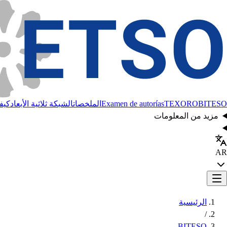
BITESO
TEXORO
Examen de autorías
الملخصات
الشبكة ثلاثية الأبعاد
كيفي
مزيد من المعلومات
AR
الرئيسية
/
BITESO