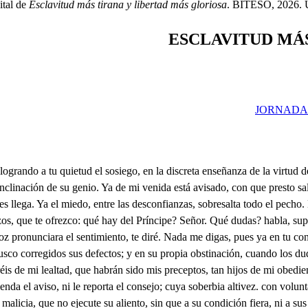
ital de
Esclavitud más tirana y libertad más gloriosa
. BITESO, 2026. UR
ESCLAVITUD MÁS
JORNADA
 en mi presencia? Es que ha dado en que habéis de ser mi suegro de par en par. . A mi furia solo le faltaba aquesto. No respondes? Qué sé yo, que es de mi poder desprecio el que una humilde villana seresista a lo supremo de mi poder. Yo, señor, aquí solamente siento el que apelase a la ruerza, para conseguir lo que yo de gracia hubiera hecho. Oh constancia de Matrona varonil! o claro ejemplo de Porcias, y de Lucrecias! Bárbaro, atrevido, necio, que solamente el horror es tu común alimento: fiera obstinada, que ciega en tu precipicio mismo, lisonjeas el delito a el horror de lo sangriento: tú eres hijo mío? tú debiste el ser a mi aliento? Miente la voz, miente el labio, y miento yo si lo pienso; porque no pudo engendrar humano ser un concepto, que miente lo racional en la impiedad de sus hechos. Qué tigre hircana, qué tronco, que pedernal duro, y fiero te alimento en sus entrañas, dio ser a tus desafueros? Posible es, que no le basta a tu indomito desvelo tanta abominable culpa, y tanto escándalo feo, como la fama pregona de tu indomable despeño! Qué solicitan tus furias? que pretenden tus deseos, si aún lo humilde no perdonas, ni perdonas lo soberbio? Acaba, acaba con todo, cébele el rigor severo de tu crueldad, en tanto ejecutado portento. Fluctue en mares de sangre todo el Orbe, y a tu aliento, de esa luminar antorcha se apague todo el incendio; que yo huyendo de tu vista me volveré, previniendo, que lo que no la piedad, enmiende el rigor severo. Quién pudiera, Astros Divinos, en dos hermanos opuestos con la virtud de una hija corregir un hijo fiero. Es posible, que no venza esa furia tu despecho? y qué sea el natural ruina de tu entendimiento, Posible es, que no repares, que eres, señor, heredero de Normandia, en quien todos te han de atender como a ejemplo? La lástima de tu padre, es posible, que a tu pecho no compadezca, y sus canas no sean a tus furias freno? Déjame, que vive Dios, que vengativo, y soberbio, lo que no pude en mi padre, castigue en tu loco exceso: ven, Flora. . Él se la lleva, y vive Dios, que me huelgo, aunque sea mi mujer, pues conocera bien presto si es alhaja de codicia. Advierte, señor, primero, que es delito. Pues por ser solo delito, le emprendo; y si otro hubiera mayor, mayor le hiciera. . Si eso solicita tu cuidado, es muy fácil el remedio. Y cuál es? Dejar a Flora, y galantear al viejo. Qué necedad! vamos, pues. Mira. . A nada atiendo. Que disgustas a tu padre. Solo mi gusto es primero. Que a este Pueblo escandalizas. Qué le me da a mí del Pueblo? Y yo, por amor de mí marido, humilde te ruego, que me dejes, aunque huela a ingratitud, o desprecio. Pues por mí, mas que la lleves, que ella es tal, que en todo tiempo a cualquiera que la quiera se la daré a muy buen precio. Dejadme todos, dejadme, no imitéis mi sufrimiento, sino queréis que mis iras fulinien su justo incendio. Pues ya que el amor de un padre, y el aviso de un Muestro no te obligan, vive Dios, que ha de obligarte el apremio; y primero que cometas tal delito, has de ver hecho pedazos mi corazón; y los ya cansados miembros, en átamos divididos por esa esfera del viento, siendo ya el fácil vigor de mis brazos, el opuesto rebellín, que de los tuyos se oponga al tirano empleo. Huye, Flora. Qué llama huir? no haya miedo, que ella no siente la fuerza, sino que no la haya hecho. Ahora verás, caduco, vano, impertinente viejo, como mi valor castiga tan osado atrevimiento. M