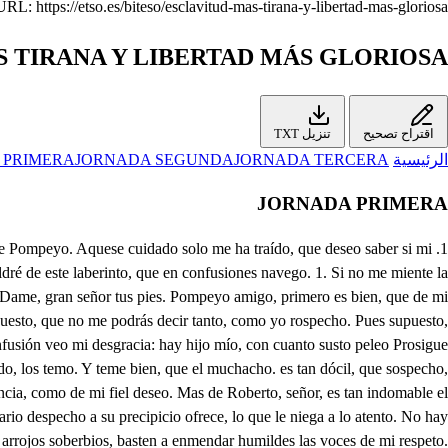
L: https://etso.es/biteso/esclavitud-mas-tirana-y-libertad-mas-gloriosa.
 TIRANA Y LIBERTAD MÁS GLORIOSA
اقتراح تصحيح
تنزيل TXT
الرئيسية
JORNADA TERCERA
JORNADA SEGUNDA
 PRIMERA
JORNADA PRIMERA
etelos en paz, Crispín. No, Flora, ponte tú en medio. Suelta, aleve. . Sí haré, por huir del fiero obstinado rigor tuyo, cuyo irracional despeño es imposible enmendarle, sino le enmiendan los Cielos. , ée No te has de librar de mí, aunque te esconda ese centro del abismo. Muerto soy. Dichoso hombre, que por lo menos ha muerto, sin consulta de Avicena, ni recetas de Galeno. Ay, Crispín, qué hemos de haje Irnos mañana a su entierro. Ya tu loca impertinencia ha castigado este acero; y pues al mar de mis iras los rumbos surco sangrientos, he de buscar a la sed de mi venganza los medios más crueles, más horribles, en cuyo indomito empleo satisfaga esta nativa inclinación de mi pecho. Escándalo vengativo he de ser del Orbe, haciendo atrocidades, venganzas, homicidios, y despechos, para que me tiemble el mundo, para que pasme el infierno, y mis inquietudes sean los motivos del sosiego. Buenos habemos quedado. Yo voy a la Aldea luego a dar cuenta de este caso. Pues yo también voy siguiendo de Roberto las pisadas, que en efecto, que en efecto, me veré libre de ti, que es todo cuanto deseo. y . No dirá tu cuidado el motivo que tiene, a qué apartado de tu gente, a este monte me trasladar, pisando el Horizonte las horrorosas breñas penetrando los riscos, y las peñas Oye, Lidoro amigo Ya sabes, Lidoro amigo, mi calidad, y nobleza, mis Estados, mis Imperios, mis tesoros, y riquezas; y que en fe de mi poder, amante de la belleza de Julia, Deidad en quien toda la naturaleza de sus altas perfecciones depósito la eminencia. A el Emperador su padre la pedí, para que fuera en un amoroso lazo nuestra voluntad eterna. Mas ay, amigo Lidoro, quien pensara, quien creyera, que mi pretensión lograse el desprecio, la indecencia de no admitir, honestando su vigor con la cautela de aquella inhabilidad, que a Julia en la voz le niega el uso de las palabras; pues torpe, o muda la lengua le ha usurpado a las palabras lo que añadio a la belleza, con que ofendido mi amor, arritada mi paciencia, ofendido mi decoro, y toda mi pasión ciega; con la gente, que me sigue, en bien formadas hileras, las militares escuadras, y las marciales banderas, vine a conquistar por armas esta hermosura, esta idea, a donde los pensamientos todo su cuidado encierran, para que lo que no pudo en tan soberana empresa conquistar el rendimiento, llegue a conquistar la fuerza; que como fíe en penas desiguales has de saber mis bie y pues mi sentimie con el motivoso te sacó a la atiende Ya enes, y mis males: ento, olo de este intento espesura, a un mal que logra una ventura. a mi atención te escucha, porque enmiende el hado tus fatigas. . Pues atiende. es atiendo pero sabiendo esta tarde, por una espía secreta, que su padre determina devotamente traerla. a esa Casa del Oreto, Concha de la mejor perla, para que la intercesión de la soberana Reina, que en su Omenaje se guarda; y en sus Aras se venera, alcanzase, que la infanta rompa aquel estorbo, aquella injusta causa, que a el labio embaraza la elocuencia. Con cuya noticia yo he dispuesto la cautela de salir hoy con algunas tropas de mi gente a aquesa falda del monte, y robarla; pues conseguida la empresa, veré logrado mi amor sin los sustos de la guerra. Para esto, amigo Lidoro, te he traído; porque pueda ayudarme tu valor, y avisarme tu prudencia. B