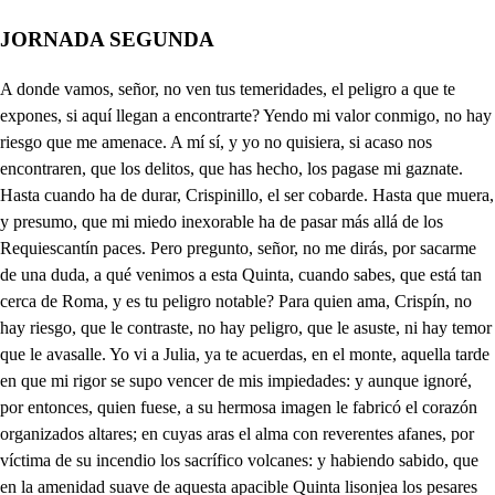
JORNADA SEGUNDA
A donde vamos, señor, no ven tus temeridades, el peligro a que te expones, si aquí llegan a encontrarte? Yendo mi valor conmigo, no hay riesgo que me amenace. A mí sí, y yo no quisiera, si acaso nos encontraren, que los delitos, que has hecho, los pagase mi gaznate. Hasta cuando ha de durar, Crispinillo, el ser cobarde. Hasta que muera, y presumo, que mi miedo inexorable ha de pasar más allá de los Requiescantín paces. Pero pregunto, señor, no me dirás, por sacarme de una duda, a qué venimos a esta Quinta, cuando sabes, que está tan cerca de Roma, y es tu peligro notable? Para quien ama, Crispín, no hay riesgo, que le contraste, no hay peligro, que le asuste, ni hay temor que le avasalle. Yo vi a Julia, ya te acuerdas, en el monte, aquella tarde en que mi rigor se supo vencer de mis impiedades: y aunque ignoré, por entonces, quien fuese, a su hermosa imagen le fabricó el corazón organizados altares; en cuyas aras el alma con reverentes afanes, por víctima de su incendio los sacrífico volcanes: y habiendo sabido, que en la amenidad suave de aquesta apacible Quinta lisonjea los pesares de aquella injusta fatiga de su continuado achaque, después que desde el Hreto cumplió el devoto viaje; en cuyo centro encontrando a mi hermana, y a mi padre, estrechó amorosamente. un lazo a dos amistades, con un vínculo tan tierno, que para hacerle durable, se quedo mi hermana en Roma con Julia, y hoy juntas hacen en la hermosa amenidad de aqueste sitio, agradable diversión con lo apacible, y hermoso con lo suave; por cuya causa he venido venciendo dificultades, a arder fina mariposa en los ardientes celajes de las dos luces de Julia, penetrando acción tan grande en la precisa ocasión de ver a Irene, si es dable, que los afectos de hermano disimulen los de amante. Y si la hermandad, señor, entre puertas nos pescase, y nos diese un pan de perro, qué haremos? Calla, cobarde. Pues si la vista no miente, ya tu hermana, y Julia salen dando matiz a las flores, y dando asunto a las aves. Mejor dijeras el Sol, pues son divinos celajes, a mejor ser restituyen las verdes amenidades de este vistoso Horizonte, en cuyo hermoso paraje todo alienta, y solono muero a sus rayos suaves; y para que nuestra vista su quietud no sobresalte, lo espeño de aquestas ramas nos encubran. Dios nos saque con bien de este laberinto. A darle vida a las Flores la beldad de Julia sale, y en sus Abriles estudian los claveles sus esmaltes. Divierte, divina Julia, de tu tormento lo grave, en la dulce diversión de este pensil agradable, pues lisonjeras las flores te confiesan vasallaje, ya en aromas, ya en matices, que tiernamente fragrantes te lisonjean alegres: y en consonancia las aves, te saludan en gorjeos, te tributan en pasajes. Alégrate, que el jardín se entristece al ver que sales con esas melancolías, por vestirse de tu traje. Pero aquí tu padre llega. Julia, Irene, Flora, ya de que el florido homenaje pisabais de este jardín, me había dicho lo suave del aliento de las rosas, pues en sabeos quilates, mejores humos tributan en las fragrancias que esparcen. Yo pienso, señor, que el viejo ha de dar con todo al traste. Todos los sentidos, solo a la atención persuaden. La lisonja, gran señor, es justo, que por la parte, que a mi toca, os agradezca. Y aún yo también, no quitando lo presenrte. No se escape: ninguno, certad la Quinta, y a quien lo impida matadle. Qué nuevo rumor es este, qué profana estos parajes? Aa de mi guarda, Soldados, no hay quien de esta duda saque a mi confusión? Traición, traición. Algún fiero trance teme el corazón. . Allá lo veredes; dijo Agrajes. Como vuestro atrevimiento, traidoramente cobarde, a profanar se ha atrevido el sagrado inviolable de esta estancia? Porque amor no guarda respecto a nadie: y por cortesano quise con la atención obligarte, de pedir por dulce dueño a quien di el alma constante, y tú, injusto, me la niegas, no te espante, no te espante, que las furias de mi amor añada incendio a el desaire; y pues para mi venganza, y mi carlño, le hace la costa, y a lo imposible de tu resistencia, ganen mis deseos la fortuna de no malograr el lance, y así, a pesar de tus iras; he de robar el diamante de Julia divina, a quien previene mi pecho altares. Cúbrete el rostro, Crispín, y sígueme. Dios delante. Primero, infames, veréis con mi sangre, o vuestra sangre, salpicadas esas flores. En vano se persuaden tus ya cansados alientos a la oposición. Infames, el valor no tiene edad. Santos Cielos, amparadme. Favor, favor. Virgen pura, vuestras clemencias me amparen. Cielos, qué asombro! qué hablado con la fuerza inexhorable del dolor, en el peligro; que le amenaza a su padre. Traidores, a vuestra aleve injusta traición cobarde, le sabrán dar escarmiento las ilas de mi coraje. Huid, que se ha desatado todo un vulgo de Roldanes. Sin duda en amparo mío muestra el Cielo sus piedades. El impulso muera. Mueran cuantos sacrílegos manchen la imnunidad reverente de la majestad. Un áspid en cada aliento respiro. A ellos, nadie se escape. Si la ocasión malogró nuestro intento, en este lance, no se pierda aquí la de poder volver a lograrle. Ay de mí! que al desafirse la torpe voz de la cárcel del pecho, parece que de aquel centro donde yace, se ha arrancado el corazón. Cómo qué, la muda habla? pero quien no ha de espantarse de que sea una mujer picotera, cuando saben cuantas ay, que todas ellas lo son a nativítate? Feliz, Julia, ha sido el riesgo, que pudo sobresaltarte, pues a su rigor debiste la dicha de que lograses restituida la voz a tus alientos vitales. Y hay quien diga, que son buenos corta picos, y callares? Pues tan mala es una muda? Para la cara, admirable; pero dígame, por vida de la máscara, que hace, que no va a ayudar al amo en los riesgos del combare? Seora Flora, yo me guardo para ocasiones más grandes. Pues me conoce? Y muy bien. Y quién es usted? No es nadie, el gran Miramamolín soy todo de parte a parte. Ahora lo veremos. Dimos con todo el embuste al traste. Qué es eso Flora? Ay de mí! Crispín, señora, que hace para las Carnestolendas máscara de sus disfraces. Caballero, sepa yo, en un empeño tan grande, a quien debo la fineza del socorro. . Mis lealtades, más premio no solicitan, que el haber llegado al lance en que pudiese serviros. Sin duda es mi hermano: grave empeño! si es conocido, es su peligro notable; disimularé quien es: o si yo pudiera hablarle! Padre, señor. Cielo santo, es acción de tus piedades, o es ficción de mi deseo? Julia mía. Padre, padre. Qué novedad, qué prodigio es este, que entre mis males le dudo, como imposible, y le creo cómo fácil? Dichas, qué es esto que admiro, que en felicidad tan grande, al primor de su hermosura nueva confusión me añade! El riesgo, señor, o el susto pudo tanto en los afanes del peligro, que rompió todo el estorbo a las fauces, que impedian a la voz la acción del articularse. Albricias, alma: ven, Julia, donde en festivos realces celebren todos tal dicha: y vos, Caballero, dedme el gozo de que yo llegue con vos a desempeñarme. Ya lo estáis, pues quien se obliga el mérito satisface con el reconocimiento; y pues que ya mi valor logro sus felicidades en serviros, permitid, que a vuestra presencia falte; ven, Crispín. Ya te sigo. Crispín, si acaso es Roberto el que acompañas, dirasle, que me vea, porque importa, que busque ocasión de hablarme. Oíd, esperad, tened el paso, porque es desaire ofrecerle al beneficio, y a la estimación negarse. a El Cielo dará ocasión, señor, en que me lo pagues. Él lo permita; y supuesto, que mis ansias, mis afanes, han merecido la dicha de haber llegado a mirarte sin la obstinada fatiga de tu habitual achaque, no dilatemos el gozo a los vasallos leales; que lloraron tu desgracia: venid todos. Vamos todos: señoras mías, andares. Cielos, no sé qué imagine de vuestras inmunidades, al conocer, que mis dichas se somentan de pesares. Oh como lograra el pozo, si ahora no se atravesase la pensión de que mi hermano no reduzga sus crueldades! A mi prenderme mi padre? viven esas luces claras, que en vuestra aleve osadía hoy se ha de cebar mi saña, sin que de mi furor pueda librarse vuestra arrogancia; y aún de mi enojo, no sé si estarán libres tus canas. Recojome acá, que llueve: bravo hato de cuchilladas anda en el monte, y mi amo las reparte a mano franca. Pero qué miro! buen viejo, andáis por ventura a caza de milagros, por aqueste, adonde solo se hallan por conejos sacrilegios, y por perdices desgracias? Esa, hermano mío, es una moneda, que pasa en este caduco liglo. Y es buena para trocada? Todo el mundo la apetece, aún con ser moneda falsa: pero dígame, de quien hacia aquí se retiraba con tanta priesa? De un amo, que si el juicio no se en gaña; pienso que me le dio el diablo. Tan malo es? No hay amo bueno; pero aqueste se aventaja a ser el peor de todos; pues no hay crueldad, sacrilegio, no hay homicidio, o venganza, que su delito no empienda, que no ejecute su sana. La divina providencia de aquel Divino Monarca le hará bueno. Puede ser; mas no lleva buena traza. Es más su misericordia, que no tu desconfianza. Si le conocieras, tú mis verdades apoyaras. No hiciera tal, pues es cierto, que quien le hizo de nada, también hacerle podrá de malo bueno. No acabas de conocer, que Roberto por aquestos montes anda aprendiendo para diablo, y estudiando para diabla. Tan escandaloso monstruo se hóspeda en estas montanas? Mejor si le conocieras lo dirías, pues es tanta su fiereza, que a ninguno perdona su destemplanza. A siete Hermitaños, solo porque reduéir trataban sus alevosos despechos, les dio la muerte tirana, y a ti también te la diera, si acaso aquí te encontrara. No culpara su rigor, pues solo a mí me culpara, atribuyendo, a que solo fueran mis culpas la causa. Huid, cobardes traidores, pues el filo de mi espada hoy ha de inundar en sangre toda esa verde campaña, siendo cada golpe un riesgo, cada amago una borrasca. Suspended, señor, la ira, pues ya ninguno os asalta, y el perdonar siempre ha sido la más discreta venganca. Con sermoncitos se viene el Padre; mas