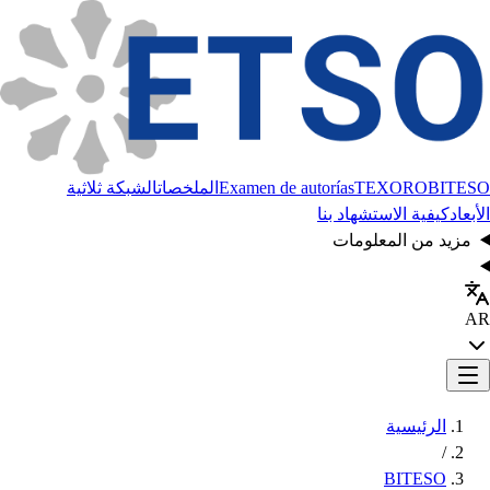
BITESO
TEXORO
Examen de autorías
الملخصات
الشبكة ثلاثية
الأبعاد
كيفية الاستشهاد بنا
مزيد من المعلومات
AR
الرئيسية
/
BITESO