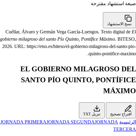
صيغة استشهاد مقترحة
نسخ الاستشهاد
Cuéllar, Álvaro y Germán Vega García-Luengos. Texto digital de
El
gobierno milagroso del santo Pío Quinto, Pontífice Máximo
. BITESO,
2026. URL: https://etso.es/biteso/el-gobierno-milagroso-del-santo-pio-
quinto-pontifice-maximo.
EL GOBIERNO MILAGROSO DEL
SANTO PÍO QUINTO, PONTÍFICE
MÁXIMO
اقتراح تصحيح
تنزيل TXT
الرئيسية
JORNADA
JORNADA SEGUNDA
JORNADA PRIMERA
TERCERA