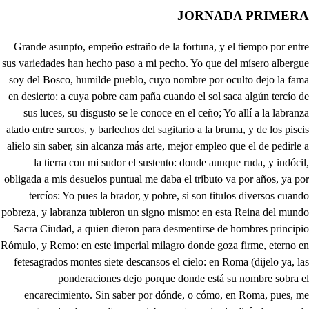
JORNADA PRIMERA
Grande asunpto, empeño estraño de la fortuna, y el tiempo por entre sus variedades han hecho paso a mi pecho. Yo que del mísero albergue soy del Bosco, humilde pueblo, cuyo nombre por oculto dejo la fama en desierto: a cuya pobre cam paña cuando el sol saca algún tercío de sus luces, su disgusto se le conoce en el ceño; Yo allí a la labranza atado entre surcos, y barlechos del sagitario a la bruma, y de los piscis alielo sin saber, sin alcanza más arte, mejor empleo que el de pedirle a la tierra con mi sudor el sustento: donde aunque ruda, y indócil, obligada a mis desuelos puntual me daba el tributo va por años, ya por tercíos: Yo pues la brador, y pobre, si son titulos diversos cuando pobreza, y labranza tubieron un signo mismo: en esta Reina del mundo Sacra Ciudad, a quien dieron para desmentirse de hombres principio Rómulo, y Remo: en este imperial milagro donde goza firme, eterno en fetesagrados montes siete descansos el cielo: en Roma (dijelo ya, las ponderaciones dejo porque donde está su nombre sobra el encarecimiento. Sin saber por dónde, o cómo, en Roma, pues, me contemplo: de un salto, es palabra corta, mejor lo diré: de un vuelo Príncipe en palacio, en Corte, y sobrino cuando menos de un Papa, y un sol que nace, que es otro tanto respeto: con cuarto, officio, y carroza, caballos, pajes, dineros, estimación, reverencia, sequitó, aplausos, festejos, qué es esto? mas qué a de ser? son de la fortuna ejemplos, de su poder son milagros, y son mudanzas del tiempo. Del Bosco he venido a Roma, de unachoza a un Mausoleo, si es verdad, coma la dicha, si es sueño, pase por sueño. Solo en estelaberinto católico, solo temo que en brazos de la abundancia le ahogue mientendimiento: porque a un labrador de offlicio a cortesano ponerlo es querer violentamente unir contrarios extremos. La Corte, es un mar confuso, una aldea, es placer quieto, un palacio, es golfo en todo, y un techo pajizo, es puerto. Según esto, como yo podré? pero ya me acuerdo que al despédime, en mi patria me dio un anciano discreto elelibro, y vetucar; Arte de navegar e las cortes por el Tácito. Ante todas cosas el que navega estos mares ha de despedirse de la verdad. Y tenga enten- dido que en el Reino del a gran China lo- blanco es luto; y esto sirva de primera lec- ción que estudiase sus preceptos, cuando en rumbo tan dudoso quisiera el porte más cierto. Alto pues: precioso libro, desde hoy serás mi maestro, pues ya la necesidad me ejecuta a tus consejos. Grande Auctor; mucho promete, vranos el punto pimero. Vacaue aqí la vemora para este primer precepto. Lo primero se me encarga de la verdad el destierro. Sí: que es un peso insesble, es un formidable peso que no se deja aldiscurso jugar del entendimiento. Esla verdad, bien mirado, un peñoso cautiverio, guardarla es dañosa tema, conservarla, odioso duelo, un quédare desarmado de lo racional el pecho. Y en lances, que son forzosos de azares, golpes, encuentios, siendo juego el de esta vida afrficioso, y secreto, tratar verdad, es perderse, porque es descubrir el juego, En Chalo blanco es luto, dice docto mi maestro, Ves de su, me escobrua leo nada al artificio atento, pues es color que no pasa por tintes, ni por ingenios, es llanto al que obra sencillo, es luto al que satisfecho dispicrta puntualmente a la bora de los necios. pues después de herido acude a estudiar el escarmiento. Luto es, y tan fatal luto, tan confuso, oscuro, y negro, que para verse las sonbías sirve otra sombra de medio. Claro esta que la verdad es hermosa por extremo, pero como esta escondida en las carceres del pecho, yo no se quien me la tata, y así retírese al cielo, y acá en la tierra los hombres quedemos de diestro a diestro. Conmigo portero; Qué es eso? Esta es mi resolución, y esta: que linda bisoñería, sabiendo que soy: Qué ha de ser? tu guarda quiciós, un teruero, y cancerucro, espía doble a dos haces, y a dos embeses grolero, que no me dejaba entra por no llevar mandan icnto. u. Hizo mal sabicndo que eres de Palacio, y que yo atento a tu señor don Francisco por muy del cuarto te tengo. Criado de un individuos no paso señor por eso, que soy más unuersas Pues qué? no eres su criado? Es verdad que para serlo Y cuáles? El de informante, Pav Grande officio. No es muy grande, Pan Por lo menos es curioso. Y tanto de ello me precio Si guardare. Pues entienda. Marió el Papa? qué dices! Mo. Lo que pasa: es gran miestro, a Casa no me o ponderés, engentio, espece, y puróa, me sobran muchos papeles de escucha, y fiscal perpetuo. Trájome de España a Roma, téngole lealtad, mas luego que subí al Palacio sacro me dio el Papa un grande empleo de General, con bastón, en salas, y en aposentos. el descubridor de huesos, promotor de la limpieza, porque soy el barrendero. pues que no pasa del suelo. que en la Igresia de Valencia fuera aseo de su Asco. Mas sabra Viia guardarme en cualquier parte un secreto? que soy tan gran barrendero, y en elarte del barter, llego a cuer talbarreno, que su mismo no me hace las escobas por sí mismo por sus manos consagradas, y sú, Pontificio, dedos. Es grande su habilidad, y laoeecuar un remieudo a Anapaso, y a una, calzas como pudiera un Terencio. que lo amás soñado pienso. un Pon nccia oa Mol. Es que siendo fraile, dicen. Sea mentira, o seaverdad, Seré un zurdo si lablare, Vamos, amigo, a otra cosa, Eso niego: Pav. Ya se que eres hombre habil. Mo. Hábil no más? Estupendo. Pues ven cagora conmigo, talllaneza! Y tal empeño! Así humilla sus blasones! Asial ate sus troscos! que aprendió lumilde, y honesto a dara su trace pobre esos entretenimientos. que no lo publiques quiero, y ves hay para escobas porque guardes el secreto. si abriere mi boca un necio, y aqueste doblón me falte si mefáltare el silencio que eres hombre de despejo, entendido, y cortesano, entremetido. cuvesacado, eso sí, el escogido, el selecto, que salíde Salamanca con boria, y grado de diestro. Y así desabioche Usia, escupa, y cuerpo derecho, que aquí le asiste en persona, en polvos todo un Juanelo, en infusión un Orlando, y un Merlinen conciento. que de ti fiarme quiero, Mos Qué! Hay antojos? Pau No te espantes. Que no me espanto de nada, Ya te eutiendo. Mos. Mas no lo entienda mi amo Causa es de los dos callar. Mos. Pues manos a los entredos. Haga mi tio sus escobas, O qué pinta desobrino! y vamos al mirador, porque has desaber, que inquieto me trae la curiosidad, y que me digas pretendo en una vecina torre quien es de su casa dueño. Soy mozo (disculpa tengo) nucvo en Roma, y es preciso entrar en divertimientos. si hay duppló ni. Don Francisco, que lo temo, y en sabiendo que yo pido tendremos despecimiento. castigue a azores su cuerpo, que yo e de gozar del mundo sin aflicciones, ni aprieto; Y esa ha de ser la destreza, el disponer con ingenio, y con mi libro, en la corte luste, y desahogo aún tiempo. Si alcabza a sauerlo el Viejo! Mas chitón: que habiendo plata, es hierro que murmuremos, z, , , - or con su decreto eterno estros hombro; frágiles su nave, A fuerte peso, timón ci yo gobierno en la mano de un Ángel fuera grave. Lo meno, es, tanto peligro externo, tanto evemtigo, tan premiosa llave, pues lo más viene a ser una conciencia que espera una tremenda residencia. h que sabéis mi aversión, y horror al puesto, solo en vos, que es forecís mi pecho fío, pues así vuestro acuerdo lo ha despuesto. Mas no temo la lucha, si elrocio feliz de vuestro agrado acude presto. Ya en la campaña estoy, en la palestra: baje el socorro en mí de vuestradiestra. Mas para hallar mi fe lo que desea es menester, hermanos, y hijos caros, que Roma, y mi Palacio sear idea donde la Iglesia searme de reparos: el mío, y viestro ejemplo clarín sea que el mundo informe con acentos ciaros: sepan, el cielo, tieira, mar, abismos, que empieza el orden por nosotros mismos, Mi palacio tendrá aquel aparato que le baste no más: los Cardenales moderatan de la opuencia el pato: los Obispos, Prelados, y officiales de Roma, porque hallemos a Dios grato, darán ejemplos de virtud iguales; pues es constante, y cierto en tales modos, que su virtud concluye la de todo; Ciego el Empelador Masimilano quiere mandar la Iglelia: El de Sajonía Duque elector la inquieta lurcrano: Proterno está el Obispo de Colonia: a todo va a acudú con piesta mino Comendón mi Legado, que en Polonia Solo en vos que mi pena veis, Dios mío, mi desacho se hallo; y obras, fino no menos contra el Conde Palatino. De Soliman la bárbara arrogancia por mar, y tierra su veneno arroja ya en Malta atormentando su constancia, ya Ungria, y en Julia donde aloja; pero los movimientos que hay en Francia traspasan nuestro pecho en la congoja, cuando gime del cielo a los azotes casa toda ocupada de Hugonotes. Donde en todo el Catbólico hemisferio pondrá su pies piadosa la paloma que no se manche? Y el Cristiano Imperio dónde se ve sinsangre? Oh Santa Roma! llora, lamenta, gime el cautiverio, pues Dios así tus vanidades doma, dándote dulipcada la tristeza, ya por ser Corazón, ya por Caneza, En Dios espera, y en suamor profundo que acudira, si en huimildad le acoras: muchas coronas gozas en el mundo fieles en tu defcnsa a todas horas, un Pilipo segundo, y sin segundo, los Príncipes de Italia que atesoras: faltármelos hombres, Dios eremo. vos y yo contra el infierpo h Mor. Justo es, que estemos Juan Morón de vuestras prendas, Ciencia Urtud, y Consejo, fío el Gobierno de Roma, y la mudanza que espero: mi Vícario general os hago. Señor obedién es todos a vuestros sacios preceptos, mas no habéis de permitir que quede quejoso el puesto. Yo servire en menor plaza. io. Eso no: que también quiero dar satisfacción al mundo de lo que os estimo, y precio. La corona os esperaba que Dios puso en mí, y supuesto que en yo el mérito queda, cuando en mi cargo u peso, en pie vuestra obligación Mi Jesús Mor. Fuerza es replicar, Pio, No faltan a mi sobrino Bon. La honrra mayor, Santo Padre, Pio. Ya veo, que sois muy mozo, de hermano, y de compañero porque estando aquí Bonello. cargos en que leocupemos, que de mi Palacio Sa