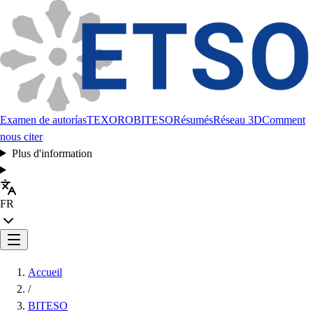
Examen de autorías
TEXORO
BITESO
Résumés
Réseau 3D
Comment
nous citer
Plus d'information
FR
Accueil
/
BITESO