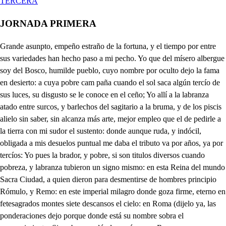
TERCERA
JORNADA PRIMERA
Grande asunpto, empeño estraño de la fortuna, y el tiempo por entre sus variedades han hecho paso a mi pecho. Yo que del mísero albergue soy del Bosco, humilde pueblo, cuyo nombre por oculto dejo la fama en desierto: a cuya pobre cam paña cuando el sol saca algún tercío de sus luces, su disgusto se le conoce en el ceño; Yo allí a la labranza atado entre surcos, y barlechos del sagitario a la bruma, y de los piscis alielo sin saber, sin alcanza más arte, mejor empleo que el de pedirle a la tierra con mi sudor el sustento: donde aunque ruda, y indócil, obligada a mis desuelos puntual me daba el tributo va por años, ya por tercíos: Yo pues la brador, y pobre, si son titulos diversos cuando pobreza, y labranza tubieron un signo mismo: en esta Reina del mundo Sacra Ciudad, a quien dieron para desmentirse de hombres principio Rómulo, y Remo: en este imperial milagro donde goza firme, eterno en fetesagrados montes siete descansos el cielo: en Roma (dijelo ya, las ponderaciones dejo porque donde está su nombre sobra el encarecimiento. Sin saber por dónde, o cómo, en Roma, pues, me contemplo: de un salto, es palabra corta, mejor lo diré: de un vuelo Príncipe en palacio, en Corte, y sobrino cuando menos de un Papa, y un sol que nace, que es otro tanto respeto: con cuarto, officio, y carroza, caballos, pajes, dineros, estimación, reverencia, sequitó, aplausos, festejos, qué es esto? mas qué a de ser? son de la fortuna ejemplos, de su poder son milagros, y son mudanzas del tiempo. Del Bosco he venido a Roma, de unachoza a un Mausoleo, si es verdad, coma la dicha, si es sueño, pase por sueño. Solo en estelaberinto católico, solo temo que en brazos de la abundancia le ahogue mientendimiento: porque a un labrador de offlicio a cortesano ponerlo es querer violentamente unir contrarios extremos. La Corte, es un mar confuso, una aldea, es placer quieto, un palacio, es golfo en todo, y un techo pajizo, es puerto. Según esto, como yo podré? pero ya me acuerdo que al despédime, en mi patria me dio un anciano discreto elelibro, y vetucar; Arte de navegar e las cortes por el Tácito. Ante todas cosas el que navega estos mares ha de despedirse de la verdad. Y tenga enten- dido que en el Reino del a gran China lo- blanco es luto; y esto sirva de primera lec- ción que estudiase sus preceptos, cuando en rumbo tan dudoso quisiera el porte más cierto. Alto pues: precioso libro, desde hoy serás mi maestro, pues ya la necesidad me ejecuta a tus consejos. Grande Auctor; mucho promete, vranos el punto pimero. Vacaue aqí la vemora para este primer precepto. Lo primero se me encarga de la verdad el destierro. Sí: que es un peso insesble, es un formidable peso que no se deja aldiscurso jugar del entendimiento. Esla verdad, bien mirado, un peñoso cautiverio, guardarla es dañosa tema, conservarla, odioso duelo, un quédare desarmado de lo racional el pecho. Y en lances, que son forzosos de azares, golpes, encuentios, siendo juego el de esta vida afrficioso, y secreto, tratar verdad, es perderse, porque es descubrir el juego, En Chalo blanco es luto, dice docto mi maestro, Ves de su, me escobrua leo nada al artificio atento, pues es color que no pasa por tintes, ni por ingenios, es llanto al que obra sencillo, es luto al que satisfecho dispicrta puntualmente a la bora de los necios. pues después de herido acude a estudiar el escarmiento. Luto es, y tan fatal luto, tan confuso, oscuro, y negro, que para verse las sonbías sirve otra sombra de medio. Claro esta que la verdad es hermosa por extremo, pero como esta escondida en las carceres del pecho, yo no se quien me la tata, y así retírese al cielo, y acá en la tierra los hombres quedemos de diestro a diestro. Conmigo portero; Qué es eso? Esta es mi resolución, y esta: que linda bisoñería, sabiendo que soy: Qué ha de ser? tu guarda quiciós, un teruero, y cancerucro, espía doble a dos haces, y a dos embeses grolero, que no me dejaba entra por no llevar mandan icnto. u. Hizo mal sabicndo que eres de Palacio, y que yo atento a tu señor don Francisco por muy del cuarto te tengo. Criado de un individuos no paso señor por eso, que soy más unuersas Pues qué? no eres su criado? Es verdad que para serlo Y cuáles? El de informante, Pav Grande officio. No es muy grande, Pan Por lo menos es curioso. Y tanto de ello me precio Si guardare. Pues entienda. Marió el Papa? qué dices! Mo. Lo que pasa: es gran miestro, a Casa no me o ponderés, engentio, espece, y puróa, me sobran muchos papeles de escucha, y fiscal perpetuo. Trájome de España a Roma, téngole lealtad, mas luego que subí al Palacio sacro me dio el Papa un grande empleo de General, con bastón, en salas, y en aposentos. el descubridor de huesos, promotor de la limpieza, porque soy el barrendero. pues que no pasa del suelo. que en la Igresia de Valencia fuera aseo de su Asco. Mas sabra Viia guardarme en cualquier parte un secreto? que soy tan gran barrendero, y en elarte del barter, llego a cuer talbarreno, que su mismo no me hace las escobas por sí mismo por sus manos consagradas, y sú, Pontificio, dedos. Es grande su habilidad, y laoeecuar un remieudo a Anapaso, y a una, calzas como pudiera un Terencio. que lo amás soñado pienso. un Pon nccia oa Mol. Es que siendo fraile, dicen. Sea mentira, o seaverdad, Seré un zurdo si lablare, Vamos, amigo, a otra cosa, Eso niego: Pav. Ya se que eres hombre habil. Mo. Hábil no más? Estupendo. Pues ven cagora conmigo, talllaneza! Y tal empeño! Así humilla sus blasones! Asial ate sus troscos! que aprendió lumilde, y honesto a dara su trace pobre esos entretenimientos. que no lo publiques quiero, y ves hay para escobas porque guardes el secreto. si abriere mi boca un necio, y aqueste doblón me falte si mefáltare el silencio que eres hombre de despejo, entendido, y cortesano, entremetido. cuvesacado, eso sí, el escogido, el selecto, que salíde Salamanca con boria, y grado de diestro. Y así desabioche Usia, escupa, y cuerpo derecho, que aquí le asiste en persona, en polvos todo un Juanelo, en infusión un Orlando, y un Merlinen conciento. que de ti fiarme quiero, Mos Qué! Hay antojos? Pau No te espantes. Que no me espanto de nada, Ya te eutiendo. Mos. Mas no lo entienda mi amo Causa es de los dos callar. Mos. Pues manos a los entredos. Haga mi tio sus escobas, O qué pinta desobrino! y vamos al mirador, porque has desaber, que inquieto me trae la curiosidad, y que me digas pretendo en una vecina torre quien es de su casa dueño. Soy mozo (disculpa tengo) nucvo en Roma, y es preciso entrar en divertimientos. si hay duppló ni. Don Francisco, que lo temo, y en sabiendo que yo pido tendremos despecimiento. castigue a azores su cuerpo, que yo e de gozar del mundo sin aflicciones, ni aprieto; Y esa ha de ser la destreza, el disponer con ingenio, y con mi libro, en la corte luste, y desahogo aún tiempo. Si alcabza a sauerlo el Viejo! Mas chitón: que habiendo plata, es hierro que murmuremos, z, , , - or con su decreto eterno estros hombro; frágiles su nave, A fuerte peso, timón ci yo gobierno en la mano de un Ángel fuera grave. Lo meno, es, tanto peligro externo, tanto evemtigo, tan premiosa llave, pues lo más viene a ser una conciencia que espera una tremenda residencia. h que sabéis mi aversión, y horror al puesto, solo en vos, que es forecís mi pecho fío, pues así vuestro acuerdo lo ha despuesto. Mas no temo la lucha, si elrocio feliz de vuestro agrado acude presto. Ya en la campaña estoy, en la palestra: baje el socorro en mí de vuestradiestra. Mas para hallar mi fe lo que desea es menester, hermanos, y hijos caros, que Roma, y mi Palacio sear idea donde la Iglesia searme de reparos: el mío, y viestro ejemplo clarín sea que el mundo informe con acentos ciaros: sepan, el cielo, tieira, mar, abismos, que empieza el orden por nosotros mismos, Mi palacio tendrá aquel aparato que le baste no más: los Cardenales moderatan de la opuencia el pato: los Obispos, Prelados, y officiales de Roma, porque hallemos a Dios grato, darán ejemplos de virtud iguales; pues es constante, y cierto en tales modos, que su virtud concluye la de todo; Ciego el Empelador Masimilano quiere mandar la Iglelia: El de Sajonía Duque elector la inquieta lurcrano: Proterno está el Obispo de Colonia: a todo va a acudú con piesta mino Comendón mi Legado, que en Polonia Solo en vos que mi pena veis, Dios mío, mi desacho se hallo; y obras, fino no menos contra el Conde Palatino. De Soliman la bárbara arrogancia por mar, y tierra su veneno arroja ya en Malta atormentando su constancia, ya Ungria, y en Julia donde aloja; pero los movimientos que hay en Francia traspasan nuestro pecho en la congoja, cuando gime del cielo a los azotes casa toda ocupada de Hugonotes. Donde en todo el Catbólico hemisferio pondrá su pies piadosa la paloma que no se manche? Y el Cristiano Imperio dónde se ve sinsangre? Oh Santa Roma! llora, lamenta, gime el cautiverio, pues Dios así tus vanidades doma, dándote dulipcada la tristeza, ya por ser Corazón, ya por Caneza, En Dios espera, y en suamor profundo que acudira, si en huimildad le acoras: muchas coronas gozas en el mundo fieles en tu defcnsa a todas horas, un Pilipo segundo, y sin segundo, los Príncipes de Italia que atesoras: faltármelos hombres, Dios eremo. vos y yo contra el infierpo h Mor. Justo es, que estemos Juan Morón de vuestras prendas, Ciencia Urtud, y Consejo, fío el Gobierno de Roma, y la mudanza que espero: mi Vícario general os hago. Señor obedién es todos a vuestros sacios preceptos, mas no habéis de permitir que quede quejoso el puesto. Yo servire en menor plaza. io. Eso no: que también quiero dar satisfacción al mundo de lo que os estimo, y precio. La corona os esperaba que Dios puso en mí, y supuesto que en yo el mérito queda, cuando en mi cargo u peso, en pie vuestra obligación Mi Jesús Mor. Fuerza es replicar, Pio, No faltan a mi sobrino Bon. La honrra mayor, Santo Padre, Pio. Ya veo, que sois muy mozo, de hermano, y de compañero porque estando aquí Bonello. cargos en que leocupemos, que de mi Palacio Sa