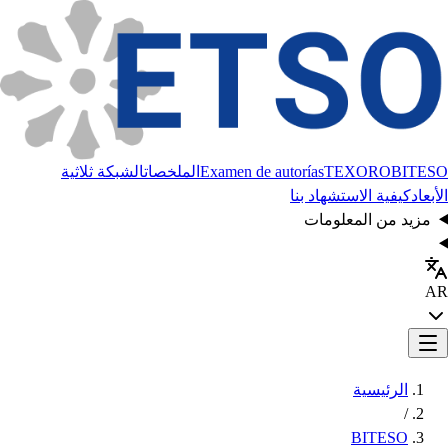
BITESO
TEXORO
Examen de autorías
الملخصات
الشبكة ثلاثية
الأبعاد
كيفية الاستشهاد بنا
مزيد من المعلومات
AR
الرئيسية
/
BITESO