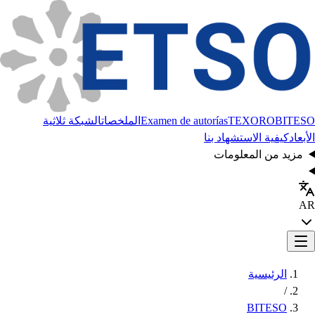
BITESO
TEXORO
Examen de autorías
الملخصات
الشبكة ثلاثية
الأبعاد
كيفية الاستشهاد بنا
مزيد من المعلومات
AR
الرئيسية
/
BITESO