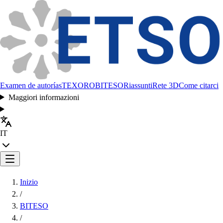
Examen de autorías
TEXORO
BITESO
Riassunti
Rete 3D
Come citarci
Maggiori informazioni
IT
Inizio
/
BITESO
/