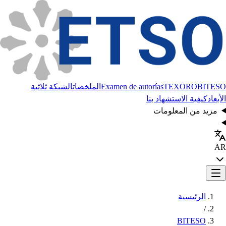
BITESO
TEXORO
Examen de autorías
الملخصات
الشبكة ثلاثية
الأبعاد
كيفية الاستشهاد بنا
مزيد من المعلومات
AR
الرئيسية
/
BITESO