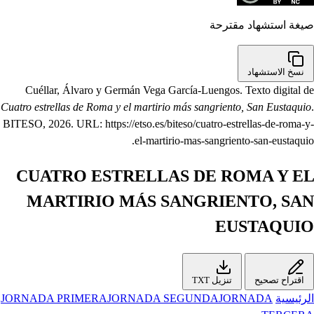
صيغة استشهاد مقترحة
نسخ الاستشهاد
Cuéllar, Álvaro y Germán Vega García-Luengos. Texto digital de
Cuatro estrellas de Roma y el martirio más sangriento, San Eustaquio
.
BITESO, 2026. URL: https://etso.es/biteso/cuatro-estrellas-de-roma-y-
el-martirio-mas-sangriento-san-eustaquio.
CUATRO ESTRELLAS DE ROMA Y EL
MARTIRIO MÁS SANGRIENTO, SAN
EUSTAQUIO
اقتراح تصحيح
تنزيل TXT
الرئيسية
JORNADA
JORNADA SEGUNDA
JORNADA PRIMERA