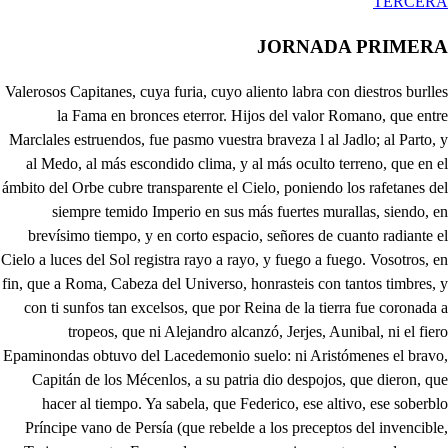
TERCERA
JORNADA PRIMERA
Valerosos Capitanes, cuya furia, cuyo aliento labra con diestros burlles la Fama en bronces eterror. Hijos del valor Romano, que entre Marclales estruendos, fue pasmo vuestra braveza l al Jadlo; al Parto, y al Medo, al más escondido clima, y al más oculto terreno, que en el ámbito del Orbe cubre transparente el Cielo, poniendo los rafetanes del siempre temido Imperio en sus más fuertes murallas, siendo, en brevísimo tiempo, y en corto espacio, señores de cuanto radiante el Cielo a luces del Sol registra rayo a rayo, y fuego a fuego. Vosotros, en fin, que a Roma, Cabeza del Universo, honrasteis con tantos timbres, y con ti sunfos tan excelsos, que por Reina de la tierra fue coronada a tropeos, que ni Alejandro alcanzó, Jerjes, Aunibal, ni el fiero Epaminondas obtuvo del Lacedemonio suelo: ni Aristómenes el bravo, Capitán de los Mécenlos, a su patria dio despojos, que dieron, que hacer al tiempo. Ya sabela, que Federico, ese altivo, ese soberblo Príncipe vano de Persía (que rebelde a los preceptos del invencible, Trajano, nuestro Emperador supremo; a quien por trances de guerra esta ba humilde, y sujeto) hoy solícita atrevido, este yugo sacudiendo, quedar por Rey absoluto de toda Persía, y por eso sus gentes saca en campaña, sin advertir, como ciego, que osado busca la muerte donde piensa hallar a un tiempo libertad, vida, y dominio, gozando de Persía el Relno. A castigar tal locura, y tan alto atrevimiento, como padete redunda en deshonra del Imperio. Erecto fui por Trajano, para que el rayo esgrimiendo de este alfanje Damasquino, de este reluciente acero, refrene rebeldes iras de aqueste bárbaro Relno, tronchando las alas torpes, cortando el altivo vuelo, con que animoso procura poner escalas al Cielo, siendo Nembrot de sí mismo, en cayo Pérfico suelo el monte de su altivez, abrasado de mi incendio, en pavesas frías calga al rayo de mi ardimiento, Ea, Martes valerosos, ea, vallentes guerreros, que hoy sin duda en vuestras manos pone el Cielo el vencimiento. Presentes tenéis, amigos, el que rebelde al Imperio negó la obedlencia; y pues depositada en su esfuerzo toda la victorla tiene, no desmaye vuestro aliento en la venganza, que juro por Júpiter, Dios excelso, Rey de los Reyes; que tiene por trono el Zapir Etereo, de premiar al que ballente, honrando al Romano Pueblo, de muestras en la conquista de las farias de su aliento, para castigar traidores con valor, con ardimiento, con rigor, con valentía, con pujanzas con esfuerzo; y en fin, para que la fama entre sonoros accentos pregone vuestras proezas, publique nuestros sucesos, Guerra contra Persía; arma, que está aquí Mortero que machaque más Persianos, que tiene siglos un suegro. Este brazo, solo basta para destripar más perros a puñadas, y a cachetes, a rebeses, y ha derechos, que pelos tiene en la calva un infeliz calvatrueno. Eustachio, aquí está mi espada sedienta de sangre, el tiempo ha llegado ya, en que pueda, como diestro despensero, hacer morcillas, mondongos, chorizos, morcones negros, con sangre, que ha de sacar esta tizona sin tiento. Qué bien, Maltero, peleas con la lengua desde lejos! Deja las burlas, y calla, que te conozco, y sé cierto, que es hijo tuyo el temor, y tanto: Pero qué es esto? . Qué cajas apresuradas turban, he inquietan el viento, hiriendo vagas regiones, sobresaltando Elementos? Vallente Eustarbio, apercibe tus Escuadrones de presto, que el rebelde Federico, temerario, loco, y ciego, altivo, presuntuoso, sin razón, y sin modelo, la batalla te presenta desdichado, no temiendo, ni el rencor de tus Soldados, ni las iras de tu pecho. Pon tu Erército en campaña, sepa el Mando, sepa el Cielo, que eres castigo, de locos, que eres azote de necios. Ea, Soldados valientes, hijo del Romano aliento: ea fuertes Capitanes, poned, poned en concierto los Escuadrones, y el parche retumbe en horribles ecos: el clarín sonoro anuncie muertes, heridas, y estruendos para el Persa temeroso; y para el Romano Pueblo felicidad proguostique, dichas, triunfbos, y tropeos, Al arma, Soldados míos, al arma, nobles guerreros. A fuera, a fuera, Soldados, que allá va el fuerte Mortero a matar más enemigos: mas qué digo, si de miedo, cuando la caja escuché, sentí, no sé si por yerro, que como a otros en las muelas, me ha dado un gran corrimiento por dentro de los calzones, que parezco Zapatero, según el cerote; que se derrite en los gregüescos. Vive Dios, que aquí se acercan los enemigos sangrientos! Escapemos hoy el bulto (ya que escurrido el pellejo está) de este sobresalto. Ay, que vienen! volaverunt. Persas nobles, e invencibles Capitanes por mi electos, señores de mis Provincias, y columnas de mi Relno, que sujeto a los Romanos se miraba sin acierto, gozad todos la ocasión de salir del rendimiento de su tirana arrogancia; la libertad consiguiendo, que podéis hoy merecer, si alcanzáis el vencimiento, que tanto yo solicito, mediante el brío, y denuedo, ánsmo valor, y fuerza de vuestros invictos pechos. Federico, vuestro Rey, soy, aquel que al propio Imperio Romano ultraja mil veces, sut Estandartes sirviendo. de alfombras, donde pusiese sus plantas todo mi Reino. Al arma, que ya el Romano sale atrogante al encuentro: Muera, pues, tan vil canalla, vivan los Persianos Pueblos. Seguidme todos, seguidme, en voces altas diciendo: Muera Roma. . Roma mueras Vivan los Romanos Tueblos. Oh mal haya, amén, mi abuelo! o mal haya, amén, mi suegro! Quien en guerras me ha metido, entre lanzas, y Sargentos? Arma, arma. . Guerra, guerras Vive Dios, que andan los Persas vallentes, como unos perros; mas yo como temeroso los Romanos no, defiendo? Animo: a fuera: que vol apero tente, Mortero, no vayas a buscar lana, y vengas sin el pellejo. Arma, arma. . Roma vivas Pero qué es esto que veo? Vive Júpiter, que el Persa, sin ordeo, y sin concierto se retira, y el alcance sigue Eustachió con los nuestros, Viva el gran Trajano, vivas Viva, y mueran estos perros. Ea, Mortero valiente, ahora, ahora es el tiempo de mostrar tu valentía, y de que sepan tu esfuerzo. Muere, infame Soldadillo, no hay cuartel, muere aquí, perros el dese a prisión al punto, y él suelte las armas presto. Vive el Sol, que este es vallente; a ellos, señor Sargento, que corren como gallinas, porque los sigue Mortero. Cese el alcance, Soldados, y el clarín en dulce accento toque a recoger, y aclame la gloria del vencimiento, dando gracios a los Dioses, que benevolos quisieron da a Roma la victoria, o hollando otra vez el cuello, y la indomita cerviz del Persa altivo, y soberblo. Mueran, mueran los traidores, les villanos Extranjeros con esta cuchilla: infames, con este mohoso acero he de cortaros las nalgas. Qué en esto? Tente, Mortero. No me tengan, que he de hacer gígote de aquestos perros. Qué perror; qué es lo que dicer? Los Persar. . Déjate de eso, que esas locuras no importan si se retiran huyendo. Porque yo he sido la causa de tan alto vencimiento. Pues acaso en la batalla peleaste? . Bueno es eso: qué más prueba que mi espada? qué más verdad que mi acero lleno de sangre, sacada con aqueste pulso diestro, A un Capitán valeroso la cabeza de un encuentro le llevé. . Grande valor! cómo hiciste tal exceso? Cómo ? igualándome a él, reparé, según lo advierto, que en la altura le llevaba la cabeza, cuando menos. Ya el Ejército se junta. Soldados, marche de presto el Ejército, hacia Roma vamos, y el parche en sus ecos suspenda a pausas el aire, publicando el ventimiento. Vamos, que hoy serán premiados, Mortero, tus nobles hechos. Ofado Joven, espera, que aunque te oculte el abismo, con aqueste acero mismo, que ocupa mi mano fiera, más pedazos he de hacerte, que arenas el golfo baña, que copos una montaña en su cabeza más fuerte contiene, y que cuantos rayos en lo activo de su esfera aquese Sol confedera ya en vivezas, ya en desmayos. Pero donde, dime, donde aquel bizarro ardimiento, con que lneltaste mi allento, se oculta? Dónde se esconde? Vuelve otra vez a mis ojos, si intentas en desvarío hacer prueba de mi brío, y también de mis enojos. Amigos, Guardas, Soldados, traición, traición. Gran Trajano, padre, y señor soberano, que en ecos apresurados nos llamas tan a deshora, qué mal te aflige, o rigor? Di la causa del furor, que así te embravece. . Aurora, nobles Soldados, un hombre no visteis salir, que osado esgrimió su azaro altado contra mis? . Nada te asombre, que fue ilusión de la ilea. No Aurora, no fue ilusión, si no evidente traición de quien matarme desea. Sin doda, que algún Cristiano, viendo cuanto los persigo, matarme, como a enemigo, quiso atrevido, y efano. Explica tu pena fiera, declara la desazón, que aflige tu corazón. Sucedió de esta manera: Esta noche, cuando Apolo con la luz de sus lucendios de otro Horizonte cubría lo poblado, y lo desierto. Cuando el Planeta menor se miraba presidiendo entre Autorchas luminosas, entre argentados Luceros, publicando en su presencia el ser tibios paralelos, o lumbreras desmayadas, o volcanes macilentos. Cuando el dulce Rulseñor entrega silbos al viento, ya gorjeando suspiros, ya suspirando gorjeos, es guarda de su consorte, infeliz amante ciego; pues no distinguen sus ojos las luces muertas de Pebo. Y cuando yo descansaba del trabajo del Imperio: que en los Príncipes, no es culpa (según publican los necios) darse al descanso tal vez, cuando no faltan por eso de su grande obligación al debido cumplimiento. Entonces, estando solo, las puertas de mi aposento cerradas, y a sus umbrales Guardar, que guardan mi cuerpo, una voz me despertó, cuyo articulado accento, ni sé si me dio pavor, o me causó más aliento, para castigar bizarro tan notable atrevimiento. Despierta, dijo, despierta, Emperador, y suspenso me dejó de tal manera, que solo pudo mi fuego admirar la bizarría del que era de la voz dueño, fin que osase mi valor tomar venganza resuelto. Un Joven vieron mis ojos, tan alentado, y tan bello, que con esto caprivaba, y espantaba con aquello; que muchas veces lo hermoso hace junta con lo fiero. Empuñaba con valor su diestra un luciente acero, y una rodela embrazab