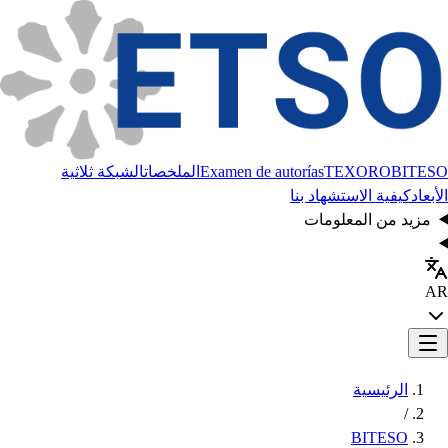
BITESO
TEXORO
Examen de autorías
الملخصات
الشبكة ثلاثية
الأبعاد
كيفية الاستشهاد بنا
مزيد من المعلومات
AR
الرئيسية
/
BITESO