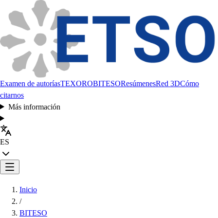
Examen de autorías
TEXORO
BITESO
Resúmenes
Red 3D
Cómo
citarnos
Más información
ES
Inicio
/
BITESO