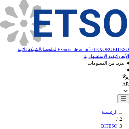
BITESO
TEXORO
Examen de autorías
الملخصات
الشبكة ثلاثية
الأبعاد
كيفية الاستشهاد بنا
مزيد من المعلومات
AR
الرئيسية
/
BITESO