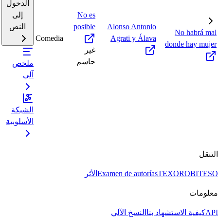
الدخول
No es
إلى
Alonso Antonio
posible
النص
No habrá mal
Comedia
Agrati y Álava
donde hay mujer
غير
حاسم
ملخص
آلي
الشبكة
الأسلوبية
التنقل
BITESO
TEXORO
Examen de autorías
الأثر
معلومات
API
كيفية الاستشهاد بنا
النسخ الآلي