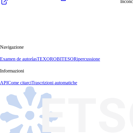
Inconc
Navigazione
Examen de autorías
TEXORO
BITESO
Ripercussione
Informazioni
API
Come citarci
Trascrizioni automatiche