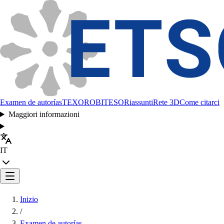
Examen de autorías
TEXORO
BITESO
Riassunti
Rete 3D
Come citarci
Maggiori informazioni
IT
Inizio
/
Examen de autorías