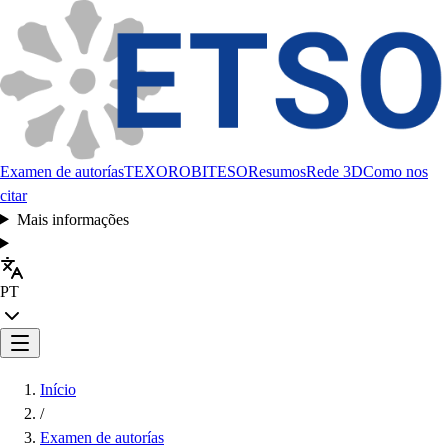
Examen de autorías
TEXORO
BITESO
Resumos
Rede 3D
Como nos
citar
Mais informações
PT
Início
/
Examen de autorías