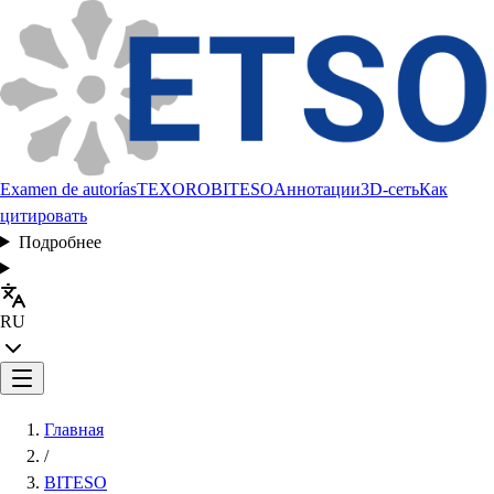
Examen de autorías
TEXORO
BITESO
Аннотации
3D-сеть
Как
цитировать
Подробнее
RU
Главная
/
BITESO