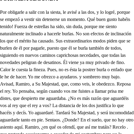
Por obligarle a salir con la siesta, le avisé a las dos, y lo logré, porque se empezó a vestir sin detenerse un momento. Qué buen gusto habéis tenido! Fuerza de estrellas ha sido, sin duda, porque me siento naturalmente inclinado a hacerle burlas. No son efectos de inclinación los que el mérito ha causado. Sus extraordinarios modos piden que se burlen de él por pagarle, puesto que él se burla también de todos, siguiendo en nuevos caminos caprichosas necedades, que todas las novedades peligran de desatinos. Él viene ya muy privado de fino. Calor le cuesta la fineza. Pues, no es ésta la postrer burla o enfado que le he de hacer. Yo me ofrezco a ayudaros. y sombrero muy bajo. Avisad, Ramiro, a Su Majestad, que, como veis, le obedezco. Reposa el rey. Yo pensaba, según cuando vos me fuistes a llamar prisa me distes, que despierto me aguardaba. ¿No es más razón que aguardéis vos al rey que el rey a vos? La distancia de los dos justifica lo que hacéis y decís. Yo aguardaré. Tardará Su Majestad, y será incomodidad aguardarle tanto en pie. Sentaos. ¿Donde? En el suelo, que no hay otro asiento aquí. Ramiro, ¿en qué os ofendí, que así me tratáis? Recelo . que pretende ocasionarme a exceder de mi costumbre; pero yo la pesadumbre le he de dar que él quiere darme, con malograrle el intento. Quien se quiere acomodar, según vos, no ha de mirar la dignidad del asiento. Decís muy bien. Qué entendido sois, Ramiro! Yo os confieso que en lo demás, como en eso, con vos me doy por vencido. Pues, si os convenzo, ¿por qué no os asentáis? No sería asentarme cortesía estando los dos en pie. Nunca para acomodaros habéis reparado en eso. Bien decís, yo lo confieso. mas aquí por respetaros mi antigua costumbre pierdo. Huélgome que la mudéis, pues con eso me debéis el comenzar a ser cuerdo. Bien decís. ¿Quién pudo darme tan alto bien sino vos? No habéis de lograr, por Dios, . el intento de enojarme. No hay cómo poder sacarle de su paso. ¿Y ya me espera don Domingo? Considera, señor, que con obligarle a que se mude a Palacio con su casa, por tener, como dices, para ver a Leonor lugar y espacio, fabricas a tu intención más estorbos que ocasiones, pues a peligro te pones de que tu ardiente afición entienda Su Majestad de la reina, mi señora. Y es mejor que tú a deshora, en la quieta soledad de la noche, disfrazado y oculto en su manto oscuro, salgas a seguir, seguro de sus celos, tu cuidado. Es buen consejo. Demás que hasta ver si en la privanza satisface a tu esperanza don Domingo de Don Blas, no será bien empeñarte ni que en Palacio le des aposento. Que después, si no acertase a agradarte que puede ser, pues que sabes que muchos, al parecer sabios, suelen no tener talento en negocios graves, será forzoso, señor, privarle de tu privanza; y que, con esta mudanza, el pueblo murmurador o atribuya a liviandad haberle elegido así, o de apartarle de ti arguya facilidad. De leal son, y de amigo, los consejos que prudente me das. Y, así, juntamente los agradezco y los sigo. Así doy a mi esperanza . alientos, que, con color de justo celo, al amor de Leonor y a la privanza de don Domingo prevengo estorbos, que me quitaran, si tanto al rey se acercaran, las esperanzas que tengo. El rey sale. Y Don Rodrigo con él. Ya su valimiento apura mi sufrimiento, que de los ojos mendigo favorables resplandores del rey, después que llegó a Zamora y mereció Don Rodrigo sus favores. Mas, si puedo, vive el cielo, que su altiva presunción ha de imitar a Faetón, y que ha de bajar al suelo, en ceniza convertida la máquina que levanta. Vámonos de aquí, que es tanta, de mi ambición ofendida, la furia, que mis enojos disimular no podré, y aunque calle los diré con los rayos de mis ojos. Prudente andáis en no ver lo que os ha de hacer pesar. O he de quitarle el lugar, o el que tengo he de perder. Gozar la ocasión conviene, y dar a doña Leonor las nuevas de vuestro amor, mientras con vos se detiene don Domingo. Ya te espero con las albricias, Rodrigo. De mi bien seré enemigo . siendo de mi mal tercero. Permítales, gran señor, los pies, Vuestra Majestad, a mis labios. Levantad. Y atreva vuestro valor a mis brazos la esperanza que goza el que os ha servido, si quien os tiene ofendido tan alto favor alcanza. Nadie jamás me obligó, don Domingo, según ley, más que yo. Porque, si al rey servistes, el rey soy yo. La ley de leal complistes cuando mi intento estorbastes, y para aquí me obligastes, si para allí me ofendistes. Y tal preminencia dio el cielo a quien obra bien, que lo estima el mismo a quien, obrando bien, ofendió. Por eso el lugar os doy primero en el pecho mío, y de nadie más confío que de vos, cuando rey soy, pues, príncipe, conocí que por nadie será infiel contra su rey quien por él entonces fue contra mí. Esa justa confianza me ha traído a vuestros ojos, sin que de aquellos enojos recelase la venganza. No ha sido la obligación menor en que me ponéis que tanto de mí fieis en favor de la razón. Y porque el premio que quiero dar a deudas tan forzosas es justo, ante todas cosas me habéis de informar primero cómo tenéis a Costanza. Tiene salud y alegría de ver el dichoso día que cumplió vuestra esperanza, y la nuestra, pues os veis de la ninfa vencedora coronado ya en Zamora, a quien tanto amor debéis. ¿Y Leonor? Está, señor, buena; aunque falta de gusto, porque siente, como es justo, la soledad de su amor con la muerte de don Juan. Pues, ¿cómo, si llora triste su perdido esposo, viste traje lucido y galán, según publica la fama? Porque yo, cuando hospedaje le di en mi casa, que en traje de alegre y curiosa dama, sin tocas largas y luto, le saqué por condición que anduviese, con razón que no he de pagar tributo yo también al sentimiento de su difunto marido, por la vista... Y el oído, que tampoco le consiento llanto ni suspiro, en tanto que dentro de mi casa esté Leonor, porque no dé pena el suspiro y el llanto. Y como también murió su viejo padre, y estima tanto a Costanza, su prima, la condición acetó, por aliviar su tristeza, viviendo en su compañía, dado que a solas podía gozar la inmensa riqueza que le dejó don Ramiro. ¿Y cuando sale Leonor de casa? Entonces, señor, tocas, monjil y suspiro le permito; porque son las leyes del mundo tales que muestras superficiales califican la opinión. mas en su retiramiento, adonde sólo la ven sus familiares, no es bien acrecentar su tormento con testigos exteriores que a la importuna memoria de su lamentable historia sirvan de despertadores. Que la viuda desdichada, que amado esposo perdió, en perderlo ¿qué pecó, que ha de vivir condenada, no solamente a llorar el mal que la suerte ordena, sino también a la pena que se pudiera evitar? ¿No basta su soledad? Perder su adorado bien ¿no basta, sin que también pierda la comodidad? Antes, según mi opinión, pues el cielo nos ha dado contra las fuerzas del hado por defensa la razón, la ocasión más oportuna de darse a gustos mayores es cuando con más rigores hace guerra la fortuna. Que si al forzoso pesar de mi destino contrario, añado yo voluntario lo que me puedo excusar, ayudará de esta suerte contra mí mi voluntad a lograr la enemistad y malicia de la suerte. Y, así, llamo necio yo a quien del mal que sucede se aflige; porque o se puede remediar el daño o no. si hay remedio, remediarlo y no afligirse conviene, y si remedio no tiene, es el postrero olvídalo. Pues, si es remedio olvidar, ¿qué cosa nos puede hacer olvidar, como el placer, las memorias del pesar? Por esto, yo cuando voy, si el caso me necesita, a cumplir con la visita de un pésame, no le doy. Antes, industriosamente, cuento varias novedades, sin que en las calamidades del miserable doliente, ni en otras que a la memoria las suyas puedan traer, hable; que, a mi parecer, el que le toca su historia, es como si le dijese: a que la suerte os condena, para que de nuevo os pese+. Discursos fundados son en razón, que solamente el uso común desmiente. Y la más fuerte razón suele ser poco dichosa, si el uso en contrario lleva; que lo que tiene de nueva, tiene de dificultosa. si el uso así lo dispuso, pueda en los que cuerdos son el uso de la razón y no la razón del uso. Que si pudo acreditarle contra razón el error, ¿por qué no podrá mejor contra él la razón borrarle? Al acto primero sigue el segundo y los demás, que de otra suerte jamás el hábito se consigue. El uso no se dispuso de una vez, y cualquier cosa fue nueva y dificultosa, y tuvo principio el uso. Pues, siendo así, ¿qué opinión podrá mejor, aunque nueva, usarse que la que lleva de su parte la razón? No en vano resuelvo daros tanto lugar en mi pecho, porque, según satisfecho y gustoso de escucharos me deleito, os juzgo igual a Séneca en la sentencia, a Catón en la prudencia y en la agudeza a Marcial. Y, así, volviendo al intento de cumpliros la merced que os he ofrecido, sabed que de vuestro entendimiento, sangre, valor y prudencia, justamente confiado, como aquel a quien ha dado información la experiencia, determino levantaros al trono de mi privanza, y el peso y la confianza de mi gobierno encargaros. ¿Cómo? ¿Qué decís, señor? ¿A mí la privanza? ¿A mí el peso del reino? Sí, a vos. ¿Y es ese el favor y la merced que consigo de mis méritos? Pues, ¿cuál puedo yo haceros igual? Llamadle, señor, castigo. ¿En tan poco mi favor y mi privanza estimáis? si la privanza llamáis el primer lugar, señor, en vuestra gracia, con ella ¿qué ventura es comparada? ¿Dónde más bien empleada la vida que en merecerla? Pero, si llamáis privanza el cargo de gobernar y en mis hombros sustentar del reino la confianza, de tan dura obligación no os admiréis que me asombre, ni me culpéis que la nombre castigo y no galardón. Pero ¿cómo estoy hablando con tantas veras en esto para excusarme, supuesto que vos estáis envidando de falso por derribarme? Que como mi voluntad ama la comodidad, en ella queréis probarme. Engañado estáis, por Dios, que nadie es más para mí, de veras, que vos; y, así, no hablo de burlas con vos. La más e