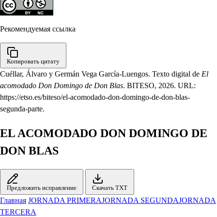
Рекомендуемая ссылка
Копировать цитату
Cuéllar, Álvaro y Germán Vega García-Luengos. Texto digital de
El
acomodado Don Domingo de Don Blas
. BITESO, 2026. URL:
https://etso.es/biteso/el-acomodado-don-domingo-de-don-blas-
segunda-parte.
EL ACOMODADO DON DOMINGO DE
DON BLAS
Предложить исправление
Скачать TXT
Главная
JORNADA PRIMERA
JORNADA SEGUNDA
JORNADA
TERCERA