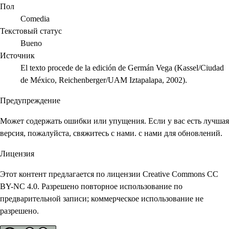
Пол
Comedia
Текстовый статус
Bueno
Источник
El texto procede de la edición de Germán Vega (Kassel/Ciudad
de México, Reichenberger/UAM Iztapalapa, 2002).
Предупреждение
Может содержать ошибки или упущения. Если у вас есть лучшая
версия, пожалуйста, свяжитесь с нами. с нами для обновлений.
Лицензия
Этот контент предлагается по лицензии Creative Commons CC
BY-NC 4.0. Разрешено повторное использование по
предварительной записи; коммерческое использование не
разрешено.