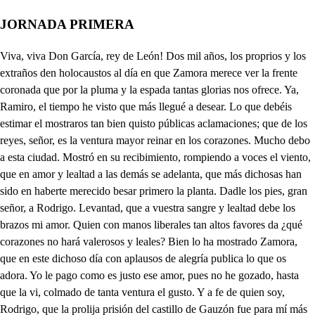
JORNADA PRIMERA
Viva, viva Don García, rey de León! Dos mil años, los proprios y los extraños den holocaustos al día en que Zamora merece ver la frente coronada que por la pluma y la espada tantas glorias nos ofrece. Ya, Ramiro, el tiempo he visto que más llegué a desear. Lo que debéis estimar el mostraros tan bien quisto públicas aclamaciones; que de los reyes, señor, es la ventura mayor reinar en los corazones. Mucho debo a esta ciudad. Mostró en su recibimiento, rompiendo a voces el viento, que en amor y lealtad a las demás se adelanta, que más dichosas han sido en haberte merecido besar primero la planta. Dadle los pies, gran señor, a Rodrigo. Levantad, que a vuestra sangre y lealtad debe los brazos mi amor. Quien con manos liberales tan altos favores da ¿qué corazones no hará valerosos y leales? Bien lo ha mostrado Zamora, que en este dichoso día con aplausos de alegría publica lo que os adora. Yo le pago como es justo ese amor, pues no he gozado, hasta que la vi, colmado de tanta ventura el gusto. Y a fe de quien soy, Rodrigo, que la prolija prisión del castillo de Gauzón fue para mí más castigo por verme de esta ciudad que tanto sabe obligarme ausente, que por privarme de la amada libertad. Pero por bien empleado doy ya cuanto he padecido, por el gusto que he tenido y el que Zamora ha mostrado con mi llegada. Jamás ha hecho acompañamiento tan general el contento. Don Domingo de Don Blas ha sido quien solamente no acompañó la ciudad. Huye su comodidad los concursos de la gente, que es al cuerpo fastidiosa la apretura, y el ruido lo es también para el oído. ¿Vive Costanza, su esposa? Sí, señor, y de un preñado espera ya sucesión. ¿Y no mudó condición con la mudanza de estado? No, señor, antes atiende hoy a la comodidad con mayor curiosidad, porque desquitar pretende los disgustos de casado. O le murmuren o alaben, a él le juzgan los que saben por hombre desengañado. Él sigue la condición del tiempo, y en el ocioso sus bienes logra dichoso, pero cuando la ocasión le obliga, ni en la prudencia ni en el valor tiene igual, que yo mismo, por mi mal, he tocado la experiencia. mas ahora pienso hacer . que por mi bien haya sido, que de él, pues le he conocido su lealtad, me he de valer. Su noble sangre le abona, su cordura y su valor, y, en importando al honor, a la vida no perdona. Pues ¿quién para mi privado más partes puede tener, o quién mejor puede ser atlante de mi cuidado? A don Domingo llamad, Ramiro, de parte mía. Voy, señor. Hoy es el día . que de su comodidad, según la fortuna ordena, el triste fin ha llegado, que del enojo pasado le quiere el rey dar la pena. Pruebe las calamidades, sepa a qué sabe el pesar; que me cansa verle amar tanto las comodidades. Dime, Rodrigo... ¿Señor? ¿Cómo está y cómo ha llevado de don Juan, su esposo amado, la muerte doña Leonor, la hija de don Ramiro? Don Domingo la hospedó desde el punto que enviudó, con privación de suspiro y de luto por don Juan. No sé lo que le ha movido; sé que la adorna vestido alegre y traje galán. ¿Qué dices? ¿si se ha casado segunda vez? si tuviera esposo, señor, no fuera cordura haberlo ocultado, causando murmuración con las galas. Bien sospecho que tendrá de haberlo hecho justa y precisa ocasión, pues que se lo ha consentido don Domingo de Don Blas, de quien informado estás que es honrado y entendido. Y él, pues le aguardas, señor, los motivos te dirá que yo ignoro. Bien está. mas dime, dime: Leonor ¿está después que enviudó tan perfetamente hermosa como al tiempo que de esposa la mano a don Juan le dio? Cuanto el retórico labio dice a la mujer más bella por lisonja, para ella será conocido agravio. ¿Tiene muchos pretendientes? Dineros y calidad, edad poca y gran beldad ¿qué corazones valientes, si mirarla han merecido, no rendirán? Dices bien. mas entretanto ¿quién, quién es della favorecido? ¿Hay alguno cuyo amor blasone de que es pagado? O el dichoso es recatado o no es piadosa Leonor, porque hasta ahora la fama, si trata de sus amantes, a todos llama constantes y a nadie dichoso llama. Triste yo, que soy testigo . de su rigor. No parece que en ella se compadece ser tan esquiva, Rodrigo, con los indicios que ha dado de liviana en cumplir mal con el traje funeral, a que la obliga su estado. Yo sospecho que hay en ello algún misterio. Y alguno . teme el cuidado importuno con que el rey se informa de ello, y averiguar me conviene si es intención amorosa. Señor, no es difícil cosa saber cuál de los que tiene es el amante querido; y yo me ofrezco a saberlo y a decirlo, si de ello te has de dar por tan servido como el gusto lo ha mostrado con que informándote estás, que en ello sospechas das de algún oculto cuidado. Hablando está mi señor con el rey. Quiero aguardar. si en un rey es culpa amar, darlo a entender es error. mas el ciego dios, Rodrigo, desconoce la razón, y es alivio en la pasión comunicarla a un amigo. Este nombre me mereces, y, así, no te he de negar lo que te han de confesar mis suspiros tantas veces. La noche que la beldad de Leonor ver merecí la vez primera, perdí dos veces la libertad. El rey, mi padre, prendió el cuerpo, y Leonor hermosa el alma, si venturosa, porque su belleza vio, infeliz también en verla, pues en la misma ocasión en que nació la afición murió la esperanza della. Sólo sirvió la ventura de ver allí tanta gloria de que hiciese su memoria mi larga prisión más dura. Pero, si bien la crueldad de la prisión agrandó, al mismo paso aumentó el gusto a la libertad, pues a la gloria mayor del trono, en que ya me veo, prefiero el menor deseo de los ojos de Leonor. Presa ha sido, detenida, esta amorosa pasión en dos años de prisión, largo infierno en corta vida. Ardiente volcán ha sido en mi pecho este cuidado del deseo concitado y del silencio oprimido. Y tanto con más violencia rompen las llaves el pecho, cuanto a exaltarlas ha hecho la prisión más resistencia. Y, así, tú, de quien confío, por noble, amigo y leal, pues te comunico el mal, que padece el pecho mío, Mercurio has de ser fiel. Mensajero de mi amor, da remedio a mi dolor, dando a Leonor parte de él. Y darás, conforme a ley, la vida, noble Rodrigo, o por amigo, a tu amigo, o por vasallo, a tu rey. Leyes son, señor, precisas esas dos obligaciones, y son preceptos que pones los favores con que avisas. Yo te confieso que siento de la reina, mi señora, que como debe te adora, el forzoso sentimiento que ha de tener con razón de lo que en su agravio piensas, que no te merece ofensas su hermosura y afición. Mas, viendo que ni de intento has de mudar, ni faltar quien se ofrezca a ejecutar tu resuelto pensamiento, quiero servirte, señor, pues nadie para este efecto ha de tener más secreto, más lealtad o más amor. Por esas razones fío de ti, Rodrigo, mi pecho. Estar puedes satisfecho de las verdades del mío. Señor... Beltrán, ¿qué hay de nuevo? No sé si yerro en decirlo, que aunque me he atrevido a oírlo, a creerlo no me atrevo. Pues al tiempo que entendí que pidieras a Leonor al rey, he visto, señor, que él te la ha pedido a ti. Luego, ¿nos has escuchado? Bastantes señas te doy. Pues, Beltrán... Ya sé que estoy por tu peligro obligado al secreto, porque el rey no entienda que tú me diste parte de él, y le rompiste de fidelidad la ley. Pero bien pienso que estás de mí, señor, confiado, y sabes que de criado el nombre tengo, no más, y las costumbres, de amigo. Es verdad, que la experiencia de tu valor y prudencia te da ese lugar conmigo. Don Juan, mi señor, que el cielo tenga, en su vida pensó cosa que ignorase yo, ni formó jamás recelo de mi secreto y lealtad. Lo mismo hallarás en mí. Eso supuesto, me dí ¿cómo si amas la beldad de Leonor tan abrasado, tan fácilmente, señor, de tercero de otro amor el oficio has acetado? Por eso. ¿Por eso? Sí. Misterios son que no entiendo. Supuesto que la pretendo para esposa, Beltrán, dí, no queriendo yo perder esperanza tan dichosa, ¿no es cautela provechosa ser yo el tercero, y saber si muestra villano pecho, o si resiste constante Leonor bella al rey amante, para poder, satisfecho de la verdad, resolver o ser su esposo o no serlo? Que excusándome de hacerlo me determino a perder de conocido a Leonor, pues, si en esto se valiera de otro el rey, yo no tuviera la evidencia de su honor que pide caso tan grave. Y en cosas de honor advierto que, aunque se dude lo cierto, cuando la duda se sabe, la han de evitar los que son honrados, porque la afrenta consentirá quien consienta la duda de la opinión. Así lo entiendo, señor. mas yo con razón creía que contigo bastaría saber del rey el amor para mudar pensamiento, porque de un rey viene a ser lo mismo, a mi parecer, la ejecución que el intento para dañar la opinión, pues ninguno, a lo que creo, en sabiendo su deseo, dudará la ejecución. Eso también me obligó, Beltrán, a ser su tercero, porque así excusar espero que ninguno, sino yo, tenga de su amor noticia. si tú del murmurador con ese medio, señor, aseguras la malicia, estar puedes satisfecho de Leonor, que es tan honesta que no hay roca al mar opuesta más constante que su pecho. ¿Que esta noche hay tanta fiesta en Palacio? La ciudad extremos de su lealtad en sus gestos manifiesta. Y porque de prevenciones dilatadas necesita, trajes y danzas imita de diferentes naciones esta noche, que su fe no quiere que pase día en que de tanta alegría algún indicio no dé. Ay, prima Leonor, quién fuera a ver tanto regocijo! Pues, ¿de qué te sirve un hijo que de tu preñado espera don Domingo, si el enfado que te amenaza al parir no desquitas en cumplir los antojos del preñado? ¿Y venceré sus rigores con decir que se me antoja? si te resiste y se enoja, finge al momento dolores, que es torcedor inhumano perder un hijo. Leonor, él sale. Sólo el calor hace insufrible el verano. Es verdad. mas la opinión común, por el desenfado con que se vive, le ha dado, aun con esa condición, mejor lugar que al invierno. ¿Desenfado puede haber en un tiempo que en arder semeja tanto al infierno? A los mendigo